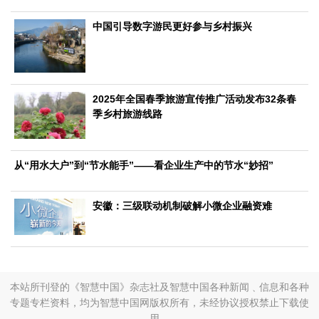
生态
中国引导数字游民更好参与乡村振兴
生态文明
能源资源
环境保护
地方生态
休闲旅游
视频
访谈
动态
2025年全国春季旅游宣传推广活动发布32条春
季乡村旅游线路
地方
京
津
冀
晋
蒙
辽
吉
黑
沪
苏
浙
皖
闽
赣
鲁
豫
鄂
湘
粤
桂
琼
渝
川
黔
滇
藏
从“用水大户”到“节水能手”——看企业生产中的节水“妙招”
陕
甘
青
宁
新
港
澳
台
安徽：三级联动机制破解小微企业融资难
智库
智库建设
智库专家
智库战略
智库之声
信息
地方动态
地方强音
本站所刊登的《智慧中国》杂志社及智慧中国各种新闻﹑信息和各种
专题专栏资料，均为智慧中国网版权所有，未经协议授权禁止下载使
在线期刊
用。