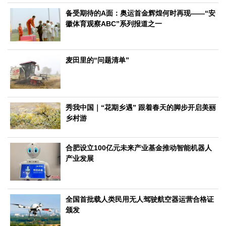
文化观察
智海钩沉
备受期待的A面：奥运首金辉煌何时再现——“安
社会
徽体育观察ABC”系列报道之一
社会治理
社会保障
城乡发展
民生建设
工业
麦田里的“问题清单”
装备制造
智能制造
制造2025
大国工匠
科教
秀我中国｜“花期乡遇” 跟着春天的脚步开启美丽
科技观察
创新前沿
智慧教育
职业教育
乡村游
三农
智慧农业
智慧乡村
基层之声
合肥设立100亿元未来产业基金推动智能机器人
产业发展
国防
国防建设
军民融合
兵器装备
军营风采
全国首批载人类民用无人驾驶航空器运营合格证
国际
颁发
中国与世界
国际视点
国际合作
他山之石