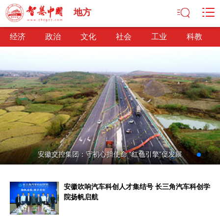
地方
经济
政治
文化
社会
工业
科教
经济
经济观察
产业纵横
区域经济
新锐视点
发展理念
经济转型
供给侧改革
政治
安徽交控集团：守初心担使命 “红色引擎”促发展
深化改革
依法治国
司法公正
民主政治
观察思考
网文推荐
安徽吹响汽车科创人才集结号 长三角汽车科创学
文化
院扬帆启航
中华文化
核心价值
文化产业
文化事业
艺术百家