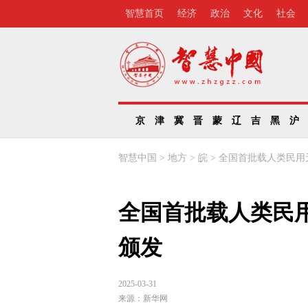
智慧首页
经济
政治
文化
社会
京
津
冀
晋
蒙
辽
吉
黑
沪
智慧中国
>
地方
>
皖
>
全国首批载人类民用
全国首批载人类民
颁发
2025-03-31
来源：
新华网