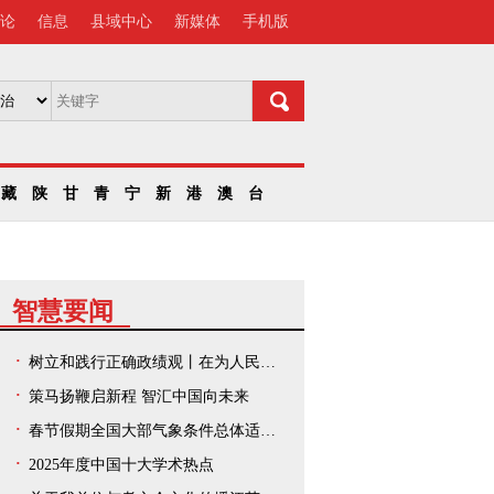
论
信息
县域中心
新媒体
手机版
藏
陕
甘
青
宁
新
港
澳
台
智慧要闻
树立和践行正确政绩观丨在为人民出政绩、以实干出政绩上走在前、作示范——中央和国家机关、人民团体扎实开展树立和践行正确政绩观学习教育
策马扬鞭启新程 智汇中国向未来
春节假期全国大部气象条件总体适宜出游
2025年度中国十大学术热点