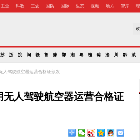
工业
科教
三农
国防
国际
生态
视频
地方
智库
理
苏
浙
皖
闽
赣
鲁
豫
鄂
湘
粤
桂
琼
渝
川
黔
滇
无人驾驶航空器运营合格证颁发
用无人驾驶航空器运营合格证