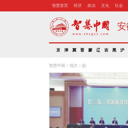
智慧首页
经济
政治
文化
社会
安
京
津
冀
晋
蒙
辽
吉
黑
沪
智慧中国
>
地方
>
皖
徽：中央生态环保督
回头看”转办件已办结
..
5月30日从省生态环境
悉，中央生态环保督察
头看”期间转办的32批2544