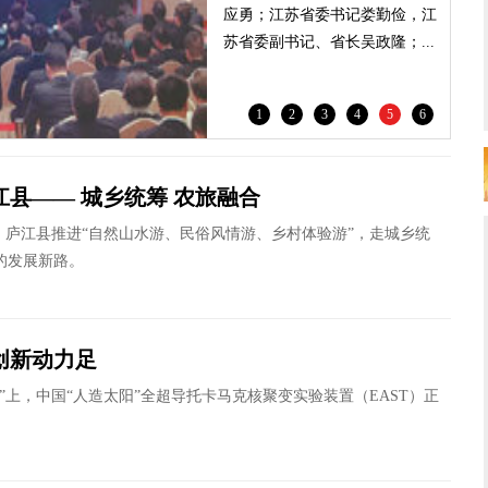
应勇；江苏省委书记娄勤俭，江
苏省委副书记、省长吴政隆；...
1
2
3
4
5
6
江县—— 城乡统筹 农旅融合
来，庐江县推进“自然山水游、民俗风情游、乡村体验游”，走城乡统
的发展新路。
创新动力足
”上，中国“人造太阳”全超导托卡马克核聚变实验装置（EAST）正