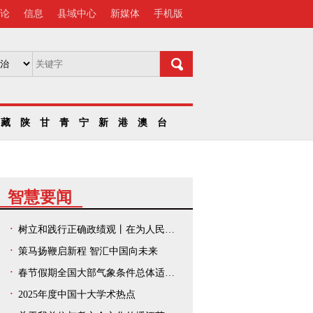
论
信息
县域中心
新媒体
手机版
藏
陕
甘
青
宁
新
港
澳
台
智慧要闻
树立和践行正确政绩观丨在为人民出政绩、以实干出政绩上走在前、作示范——中央和国家机关、人民团体扎实开展树立和践行正确政绩观学习教育
策马扬鞭启新程 智汇中国向未来
春节假期全国大部气象条件总体适宜出游
2025年度中国十大学术热点