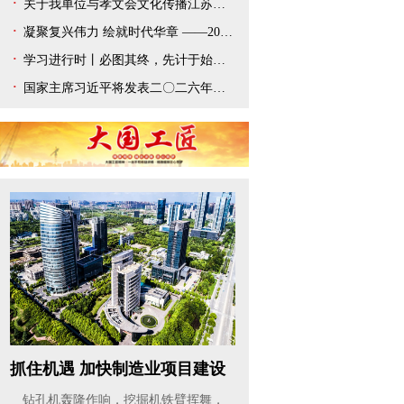
关于我单位与孝文会文化传播江苏有限公司解除合作协议的声明
凝聚复兴伟力 绘就时代华章 ——2025年宣传思想文化事业开创新局面
学习进行时丨必图其终，先计于始——总书记新年贺词给我们以深刻启迪
国家主席习近平将发表二〇二六年新年贺词
抓住机遇 加快制造业项目建设
（干...
钻孔机轰隆作响，挖掘机铁臂挥舞，