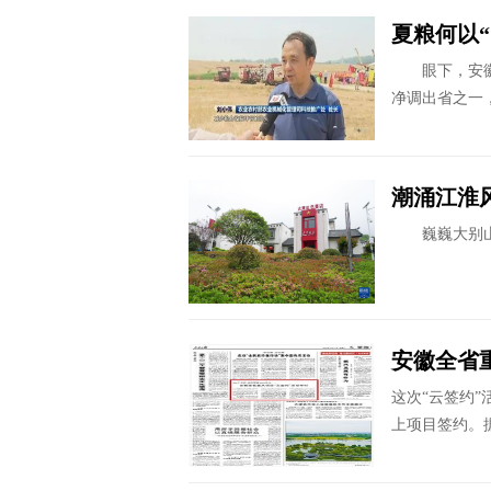
夏粮何以“
眼下，安徽省
净调出省之一
潮涌江淮
巍巍大别山，
安徽全省
这次“云签约
上项目签约。据