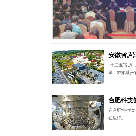
众信访件，已办结2023件，
率近八成。
安徽省庐
“十三五”以
筹、农旅融合
合肥科技
在合肥“科学岛
在运行。