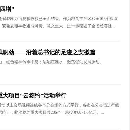
四增”
4280万亩夏粮收获已全面结束。作为粮食主产区和全国5个粮食
，安徽夏粮丰收难能可贵、意义重大，进一步稳固了全省经济社...
风帆劲——沿着总书记的足迹之安徽篇
红色精神传承不息；滔滔江淮水，激荡强劲发展脉动。
重大项目“云签约”活动举行
”活动以主会场视频连线各市分会场的方式举行，各市在分会场进行线
统计，此次签约重大项目共286个，总投资6071.6亿元。...