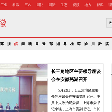
工业
科教
三农
国防
国际
生态
视频
地方
智库
理
徽
苏
浙
皖
闽
赣
鲁
豫
鄂
湘
粤
桂
琼
渝
川
黔
滇
长三角地区主要领导座谈
会在安徽芜湖召开
5月22日，长三角地区主要
领导座谈会在安徽芜湖召开。中
共中央政治局委员、上海市委书
记李强，上海市委副书记、市长