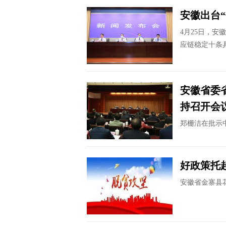
安徽出台
4月25日，
应链稳定十条具
安徽省委
持召开会
郑栅洁在批示
好政策托
安徽省金寨县