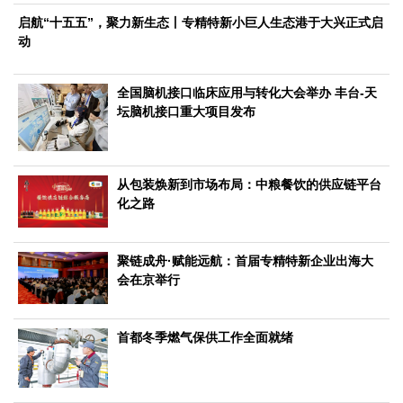
文化观察
智海钩沉
启航“十五五”，聚力新生态丨专精特新小巨人生态港于大兴正式启
社会
动
社会治理
社会保障
城乡发展
民生建设
全国脑机接口临床应用与转化大会举办 丰台-天
工业
坛脑机接口重大项目发布
装备制造
智能制造
制造2025
大国工匠
科教
从包装焕新到市场布局：中粮餐饮的供应链平台
科技观察
创新前沿
智慧教育
职业教育
化之路
三农
智慧农业
智慧乡村
基层之声
聚链成舟·赋能远航：首届专精特新企业出海大
会在京举行
国防
国防建设
军民融合
兵器装备
军营风采
首都冬季燃气保供工作全面就绪
国际
中国与世界
国际视点
国际合作
他山之石