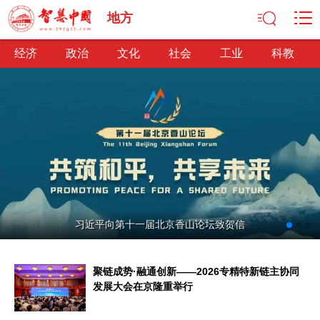
地方
经济
政治
文化
社会
工业
科教
经济
经济观察
产业纵横
区域经济
新锐视点
发展理念
经济转型
供给侧改革
政治
习近平向第十一届北京香山论坛致贺信
深化改革
依法治国
司法公正
民主政治
观察思考
网文推荐
聚链成势·融通创新——2026专精特新链主协同
文化
发展大会在京隆重举行
中华文化
核心价值
文化产业
文化事业
艺术百家