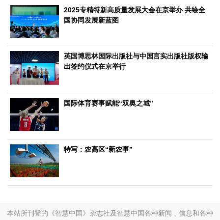
2025专精特新高质量发展大会在京举办 共绘全
生态
国协同发展新蓝图
生态文明
能源资源
环境保护
地方生态
休闲旅游
视频
英国博思林国际出版社与中国言实出版社版权输
访谈
动态
出签约仪式在京举行
地方
京
津
冀
晋
蒙
辽
吉
黑
沪
苏
浙
皖
闽
国际体育赛事赋能“双奥之城”
赣
鲁
豫
鄂
湘
粤
桂
琼
渝
川
黔
滇
藏
陕
甘
青
宁
新
港
澳
台
智库
特写：农高区“新农事”
智库建设
智库专家
智库战略
智库之声
信息
地方动态
地方强音
本站所刊登的《智慧中国》杂志社及智慧中国各种新闻﹑信息和各种
在线期刊