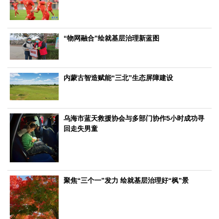
生态
生态文明
能源资源
环境保护
地方生态
休闲旅游
“物网融合”绘就基层治理新蓝图
视频
访谈
动态
内蒙古智造赋能“三北”生态屏障建设
地方
京
津
冀
晋
蒙
辽
吉
黑
沪
苏
浙
皖
闽
赣
鲁
豫
鄂
湘
粤
桂
琼
渝
川
黔
滇
藏
乌海市蓝天救援协会与多部门协作5小时成功寻
陕
甘
青
宁
新
港
澳
台
回走失男童
智库
智库建设
智库专家
智库战略
智库之声
信息
聚焦“三个一”发力 绘就基层治理好“枫”景
地方动态
地方强音
在线期刊