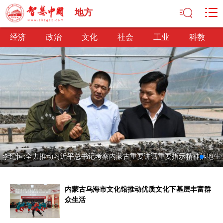
地方
经济
政治
文化
社会
工业
科教
经济
经济观察
产业纵横
区域经济
新锐视点
发展理念
经济转型
供给侧改革
政治
李纪恒:全力推动习近平总书记考察内蒙古重要讲话重要指示精神落地生
深化改革
依法治国
司法公正
民主政治
观察思考
网文推荐
根开花结果
内蒙古乌海市文化馆推动优质文化下基层丰富群
文化
众生活
中华文化
核心价值
文化产业
文化事业
艺术百家