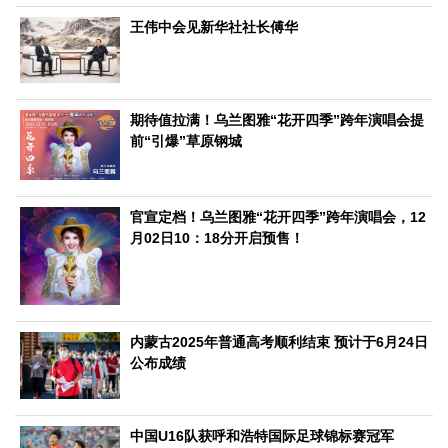
文化观察
智海钩沉
王伟中会见新华社社长傅华
社会
社会治理
社会保障
城乡发展
民生建设
工业
期待值拉满！乌兰图雅“花开四季”跨年演唱会提
前“引爆”草原钢城​
装备制造
智能制造
制造2025
大国工匠
科教
科技观察
创新前沿
智慧教育
职业教育
官宣定档！乌兰图雅“花开四季”跨年演唱会，12
月02日10：18分开启预售！
三农
智慧农业
智慧乡村
基层之声
国防
内蒙古2025年普通高考顺利结束 预计于6月24日
国防建设
军民融合
兵器装备
军营风采
公布成绩
国际
中国与世界
国际视点
国际合作
他山之石
中国U16队获呼和浩特国际足球锦标赛冠军