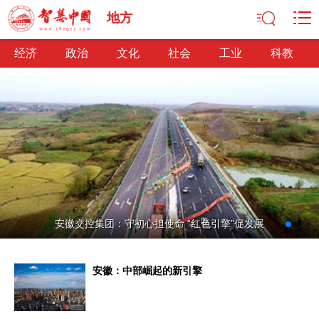
地方
经济
政治
文化
社会
工业
科教
经济
经济观察
产业纵横
区域经济
新锐视点
发展理念
经济转型
供给侧改革
政治
安徽交控集团：守初心担使命 “红色引擎”促发展
深化改革
依法治国
司法公正
民主政治
观察思考
网文推荐
安徽：中部崛起的新引擎
文化
中华文化
核心价值
文化产业
文化事业
艺术百家