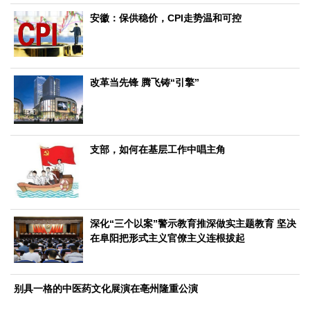
文化观察
智海钩沉
安徽：保供稳价，CPI走势温和可控
社会
社会治理
社会保障
城乡发展
民生建设
工业
改革当先锋 腾飞铸“引擎”
装备制造
智能制造
制造2025
大国工匠
科教
支部，如何在基层工作中唱主角
科技观察
创新前沿
智慧教育
职业教育
三农
智慧农业
智慧乡村
基层之声
深化“三个以案”警示教育推深做实主题教育 坚决
国防
在阜阳把形式主义官僚主义连根拔起
国防建设
军民融合
兵器装备
军营风采
国际
别具一格的中医药文化展演在亳州隆重公演
中国与世界
国际视点
国际合作
他山之石