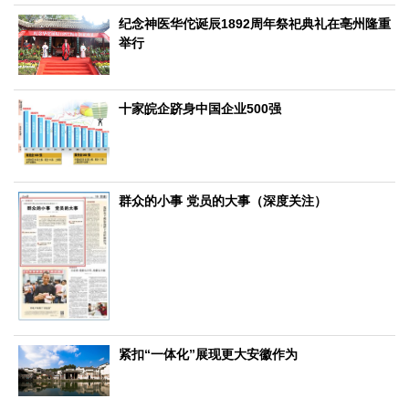
生态
纪念神医华佗诞辰1892周年祭祀典礼在亳州隆重
举行
生态文明
能源资源
环境保护
地方生态
休闲旅游
视频
十家皖企跻身中国企业500强
访谈
动态
地方
京
津
冀
晋
蒙
辽
吉
黑
沪
苏
浙
皖
闽
群众的小事 党员的大事（深度关注）
赣
鲁
豫
鄂
湘
粤
桂
琼
渝
川
黔
滇
藏
陕
甘
青
宁
新
港
澳
台
智库
智库建设
智库专家
智库战略
智库之声
信息
紧扣“一体化”展现更大安徽作为
地方动态
地方强音
在线期刊