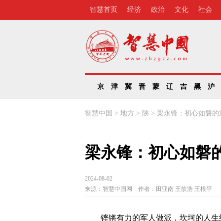
智慧首页
经济
政治
文化
社会
京
津
冀
晋
蒙
辽
吉
黑
沪
智慧中国
>
地方
>
陕
>
梁永锋：初心如磐的
梁永锋：初心如磐
2024-08-02
来源：
智慧中国网
作者：
田亚南 王歆浩 王根平
铿锵有力的军人做派，坎坷的人生经