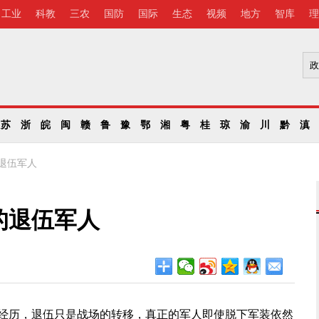
工业
科教
三农
国防
国际
生态
视频
地方
智库
理
苏
浙
皖
闽
赣
鲁
豫
鄂
湘
粤
桂
琼
渝
川
黔
滇
退伍军人
的退伍军人
历，退伍只是战场的转移，真正的军人即使脱下军装依然