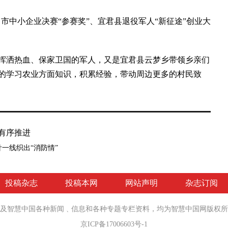
川市中小企业决赛“参赛奖”、宜君县退役军人“新征途”创业大
洒热血、保家卫国的军人，又是宜君县云梦乡带领乡亲们
的学习农业方面知识，积累经验，带动周边更多的村民致
有序推进
一线织出“消防情”
投稿杂志
投稿本网
网站声明
杂志订阅
社及智慧中国各种新闻﹑信息和各种专题专栏资料，均为智慧中国网
版权所
京ICP备17006603号-1