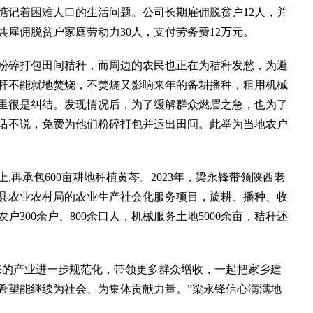
惦记着困难人口的生活问题。公司长期雇佣脱贫户12人，并
年共雇佣脱贫户家庭劳动力30人，支付劳务费12万元。
碎打包田间秸秆，而周边的农民也正在为秸秆发愁，为避
秆不能就地焚烧，不焚烧又影响来年的备耕播种，租用机械
里很是纠结。发现情况后，为了缓解群众燃眉之急，也为了
话不说，免费为他们粉碎打包并运出田间。此举为当地农户
,再承包600亩耕地种植黄芩。2023年，梁永锋带领陕西老
县农业农村局的农业生产社会化服务项目，旋耕、播种、收
300余户、800余口人，机械服务土地5000余亩，秸秆还
的产业进一步规范化，带领更多群众增收，一起把家乡建
希望能继续为社会、为集体贡献力量。”梁永锋信心满满地