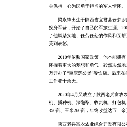
会保持一心为民勇于担当的军人情怀。
梁永锋出生于陕西省宜君县云梦乡的
投身军营，开始了自己的军旅生涯。20
了他脚踏实地、任劳任怨的作风和互帮
受到表彰。
2018年依照国家政策，他本能拥有
怀揣着更大的梦想和勇气，毅然决然地走
万开办了“重庆鸡公煲”餐饮店。后来
工作餐十余天。
2020年4月又成立了陕西老兵富农
机、播种机、深翻犁、收割机、打包机
350亩、玉米260亩，年终收益达五十
陕西老兵富农农业综合开发有限公司