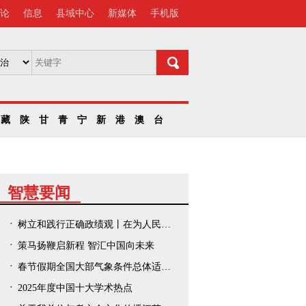
论
信息
县域中心
新媒体
手机版
藏
陕
甘
青
宁
新
港
澳
台
智慧要闻
树立和践行正确政绩观丨在为人民出政绩、以实干出政绩上走在前、作示范——中央和国家机关、人民团体扎实开展树立和践行正确政绩观学习教育
策马扬鞭启新程 智汇中国向未来
春节假期全国大部气象条件总体适宜出游
2025年度中国十大学术热点