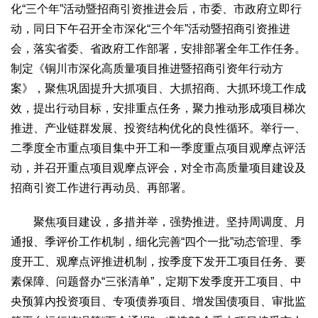
文化观察
智海钩沉
化“三个年”活动暨招商引资推进会后，市委、市政府立即行
动，同日下午召开全市深化“三个年”活动暨招商引资推进
社会
会，落实省委、省政府工作部署，安排部署全年工作任务。
社会治理
社会保障
城乡发展
民生建设
制定《铜川市深化高质量项目推进暨招商引资年行动方
工业
案》，聚焦巩固提升大抓项目、大抓招商、大抓环境工作成
装备制造
智能制造
制造2025
大国工匠
效，提出行动目标，安排重点任务，聚力推动形成项目梯次
推进、产业链群发展、投资结构优化的良性循环。举行一、
科教
二季度全市重点项目集中开工和一季度重点项目观摩点评活
科技观察
创新前沿
智慧教育
职业教育
动，并召开重点项目观摩点评会，对全市高质量项目建设及
三农
招商引资工作进行再动员、再部署。
智慧农业
智慧乡村
基层之声
聚焦项目建设，多措并举，强势推进。坚持周调度、月
国防
通报、季评价工作机制，细化完善“四个一批”动态管理、季
国防建设
军民融合
兵器装备
军营风采
度开工、观摩点评推进机制，按季度下发开工项目任务、要
素保障、问题督办“三张清单”，定期下发季度开工项目、中
国际
央预算内投资项目、专项债券项目、增发国债项目、审批监
中国与世界
国际视点
国际合作
他山之石