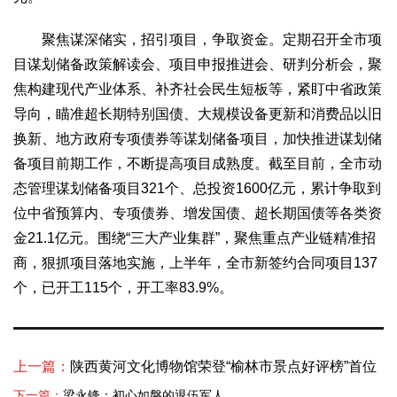
2017
2016
2015
2018
2019
聚焦谋深储实，招引项目，争取资金。定期召开全市项
关于我们
目谋划储备政策解读会、项目申报推进会、研判分析会，聚
杂志简介
杂志编委会
组织机构
联系我们
智慧中国动态
焦构建现代产业体系、补齐社会民生短板等，紧盯中省政策
导向，瞄准超长期特别国债、大规模设备更新和消费品以旧
智慧城市
换新、地方政府专项债券等谋划储备项目，加快推进谋划储
全景中国
智慧旅游
智慧教育
智慧医疗
智慧交通
备项目前期工作，不断提高项目成熟度。截至目前，全市动
智慧环保
智慧会客厅
县域经济
城乡建设
乡村振兴
态管理谋划储备项目321个、总投资1600亿元，累计争取到
康养
位中省预算内、专项债券、增发国债、超长期国债等各类资
工作动态
康养思语
明星老人
项目介绍
县域经济
金21.1亿元。围绕“三大产业集群”，聚焦重点产业链精准招
商，狠抓项目落地实施，上半年，全市新签约合同项目137
成果展示
政策发布
视频播报
工程案例
康养智库
个，已开工115个，开工率83.9%。
合作伙伴
上一篇：
陕西黄河文化博物馆荣登“榆林市景点好评榜”首位
下一篇：
梁永锋：初心如磐的退伍军人