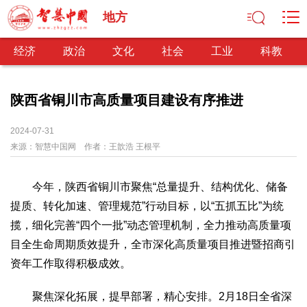
地方
经济
政治
文化
社会
工业
科教
陕西省铜川市高质量项目建设有序推进
经济
2024-07-31
来源：
智慧中国网
作者：
王歆浩 王根平
经济观察
产业纵横
区域经济
新锐视点
发展理念
经济转型
供给侧改革
今年，陕西省铜川市聚焦“总量提升、结构优化、储备
政治
提质、转化加速、管理规范”行动目标，以“五抓五比”为统
深化改革
依法治国
司法公正
民主政治
观察思考
揽，细化完善“四个一批”动态管理机制，全力推动高质量项
网文推荐
目全生命周期质效提升，全市深化高质量项目推进暨招商引
资年工作取得积极成效。
文化
中华文化
核心价值
文化产业
文化事业
艺术百家
聚焦深化拓展，提早部署，精心安排。2月18日全省深