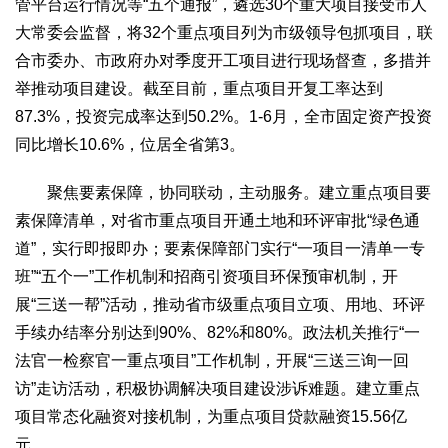
管平台运行情况等“五个通报”，遴选30个重大项目接受市人
生态
大常委会监督，将32个重点项目列为市级领导包抓项目，联
生态文明
能源资源
环境保护
地方生态
休闲旅游
合市委办、市政府办对季度开工项目进行现场督查，多措并
举推动项目建设。截至目前，重点项目开复工率达到
视频
87.3%，投资完成率达到50.2%。1-6月，全市固定资产投资
访谈
动态
同比增长10.6%，位居全省第3。
地方
聚焦要素保障，协同联动，主动服务。建立重点项目要
京
津
冀
晋
蒙
辽
吉
黑
沪
苏
浙
皖
闽
素保障清单，对省市重点项目开通土地和环评审批“绿色通
赣
鲁
豫
鄂
湘
粤
桂
琼
渝
川
黔
滇
藏
道”，实行即报即办；要素保障部门实行“一项目一清单一专
陕
甘
青
宁
新
港
澳
台
班”“五个一”工作机制和招商引资项目环保预审机制，开
智库
展“三送一帮”活动，推动省市级重点项目立项、用地、环评
智库建设
智库专家
智库战略
智库之声
手续办结率分别达到90%、82%和80%。政法机关推行“一
法官一检察官一重点项目”工作机制，开展“三送三询一回
信息
访”走访活动，积极协调解决项目建设涉诉难题。建立重点
地方动态
地方强音
项目常态化融资对接机制，为重点项目贷款融资15.56亿
在线期刊
元。