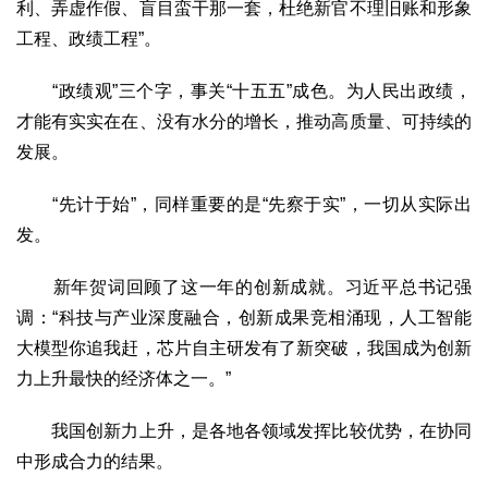
利、弄虚作假、盲目蛮干那一套，杜绝新官不理旧账和形象
2017
2016
2015
2018
2019
工程、政绩工程”。
关于我们
“政绩观”三个字，事关“十五五”成色。为人民出政绩，
杂志简介
杂志编委会
组织机构
联系我们
智慧中国动态
才能有实实在在、没有水分的增长，推动高质量、可持续的
智慧城市
发展。
全景中国
智慧旅游
智慧教育
智慧医疗
智慧交通
“先计于始”，同样重要的是“先察于实”，一切从实际出
智慧环保
智慧会客厅
县域经济
城乡建设
乡村振兴
发。
康养
新年贺词回顾了这一年的创新成就。习近平总书记强
工作动态
康养思语
明星老人
项目介绍
县域经济
调：“科技与产业深度融合，创新成果竞相涌现，人工智能
成果展示
政策发布
视频播报
工程案例
康养智库
大模型你追我赶，芯片自主研发有了新突破，我国成为创新
合作伙伴
力上升最快的经济体之一。”
我国创新力上升，是各地各领域发挥比较优势，在协同
中形成合力的结果。