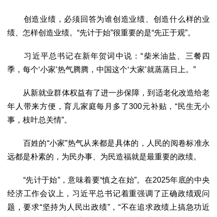
生态
创造业绩，必须回答为谁创造业绩、创造什么样的业
生态文明
能源资源
环境保护
地方生态
休闲旅游
绩、怎样创造业绩。“先计于始”很重要的是“先正于观”。
视频
习近平总书记在新年贺词中说：“柴米油盐、三餐四
访谈
动态
季，每个‘小家’热气腾腾，中国这个‘大家’就蒸蒸日上。”
地方
从新就业群体权益有了进一步保障，到适老化改造给老
京
津
冀
晋
蒙
辽
吉
黑
沪
苏
浙
皖
闽
年人带来方便，育儿家庭每月多了300元补贴，“民生无小
赣
鲁
豫
鄂
湘
粤
桂
琼
渝
川
黔
滇
藏
事，枝叶总关情”。
陕
甘
青
宁
新
港
澳
台
百姓的“小家”热气从来都是具体的，人民的阅卷标准永
智库
远都是朴素的，为民办事、为民造福就是最重要的政绩。
智库建设
智库专家
智库战略
智库之声
信息
“先计于始”，意味着要“慎之在始”。在2025年底的中央
地方动态
地方强音
经济工作会议上，习近平总书记着重强调了正确政绩观问
题，要求“坚持为人民出政绩”，“不在追求政绩上搞急功近
在线期刊