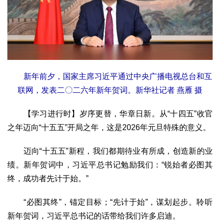
文化观察
智海钩沉
社会
社会治理
社会保障
城乡发展
民生建设
工业
装备制造
智能制造
制造2025
大国工匠
新年前夕，国家主席习近平通过中央广播电视总台和互
联网，发表二〇二六年新年贺词。新华社记者 燕雁 摄
科教
科技观察
创新前沿
智慧教育
职业教育
【学习进行时】岁序更替，华章日新。从“十四五”收官
三农
之年迈向“十五五”开局之年，这是2026年元旦特殊的意义。
智慧农业
智慧乡村
基层之声
迈向“十五五”新程，我们都期待业有所成，创造新的业
国防
绩。新年贺词中，习近平总书记勉励我们：“锐始者必图其
国防建设
军民融合
兵器装备
军营风采
终，成功者先计于始。”
国际
“必图其终”，锚定目标；“先计于始”，谋划起步。聆听
中国与世界
国际视点
国际合作
他山之石
新年贺词，习近平总书记的话带给我们许多启迪。