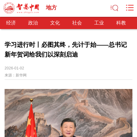
地方
经济
政治
文化
社会
工业
科教
学习进行时丨必图其终，先计于始——总书记
新年贺词给我们以深刻启迪
经济
经济观察
产业纵横
区域经济
新锐视点
发展理念
2026-01-02
来源：
经济转型
新华网
供给侧改革
政治
深化改革
依法治国
司法公正
民主政治
观察思考
网文推荐
文化
中华文化
核心价值
文化产业
文化事业
艺术百家