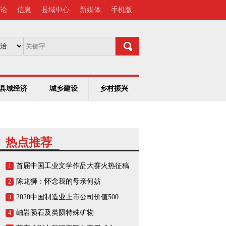
论
信息
县域中心
新媒体
手机版
县域经济
城乡建设
乡村振兴
热点推荐
首届中国工业文学作品大赛火热征稿
1
陈龙狮：怀念我的母亲何妨
2
2020中国制造业上市公司价值500强榜单
3
岫岩陨石及类陨特殊矿物
4