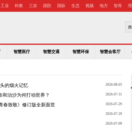
工业
科教
三农
国防
国际
生态
视频
地方
智库
理
育
智慧医疗
智慧交通
智慧环保
智慧会客厅
2026-08-05
码头的烟火记忆
2026-07-31
兰布和治沙为何打动世界？
2026-07-29
向青春致敬》修订版全新面世
2026-07-29
2026-07-09