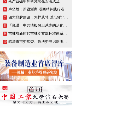
茶产业碳中和研究院在安溪成立
5
卢坚胜：新锐浙商 浙商精神践行者
6
四大品牌建设，怎样从“打造”迈向“打响”
7
「说谍」中共情报保卫系统的活化石，一生战斗在情报战线的陈养山
8
吉林省新时代吉林党支部标准体系（BTX）建设把基层党支部打造成坚强的战斗堡垒
9
临清市市委常委、政法委书记刘明峰领导一行莅临连城智造小镇·烟店轴承产业园调研指导
10