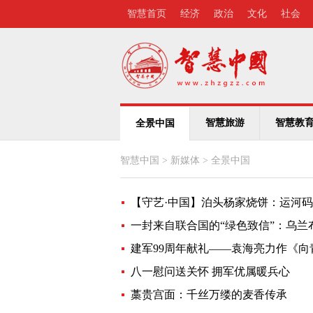
智慧首页
经济
政治
文化
社会
智慧旅游
智慧教
全景中国
智慧中国
>
新媒体
>
全景中国
【守艺·中国】泊头杨家烧饼：运河
一封来自联合国的“绿色致信”：乌
建军99周年献礼——袁海亮力作《
八一慰问送关怀 拥军优属暖兵心
藁贵宫面：千丝万缕的麦香传承