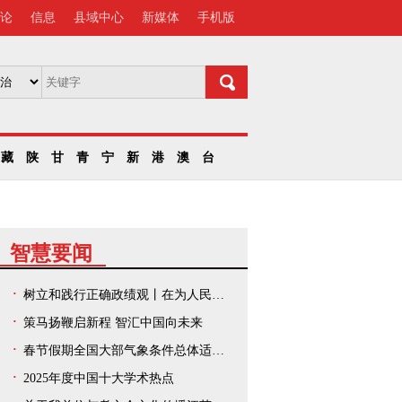
论
信息
县域中心
新媒体
手机版
藏
陕
甘
青
宁
新
港
澳
台
智慧要闻
树立和践行正确政绩观丨在为人民出政绩、以实干出政绩上走在前、作示范——中央和国家机关、人民团体扎实开展树立和践行正确政绩观学习教育
策马扬鞭启新程 智汇中国向未来
春节假期全国大部气象条件总体适宜出游
2025年度中国十大学术热点