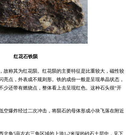
红花石铁陨
故称其为红花陨。红花陨的主要特征是比重较大，磁性较
闪亮点，外表成不规则形。铁的成份一般是呈现单晶状态，
不少还带有燃烧点，整体看上去呈现红色。这种石头很“开
空爆炸经过二次冲击，将陨石的母体形成小块飞落在附近
角5亩左右三角区域的上游1-2米深的砂石土层中，见下