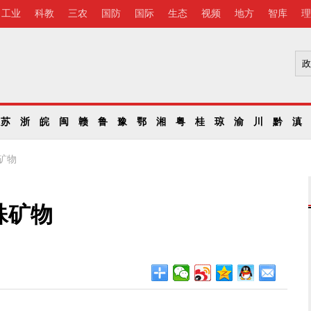
工业
科教
三农
国防
国际
生态
视频
地方
智库
理
苏
浙
皖
闽
赣
鲁
豫
鄂
湘
粤
桂
琼
渝
川
黔
滇
矿物
殊矿物