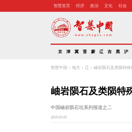
智慧首页
经济
政治
文化
社会
京
津
冀
晋
蒙
辽
吉
黑
沪
智慧中国
>
地方
>
辽
>
岫岩陨石及类陨特殊
岫岩陨石及类陨特
中国岫岩陨石坑系列报道之二
2019-03-01