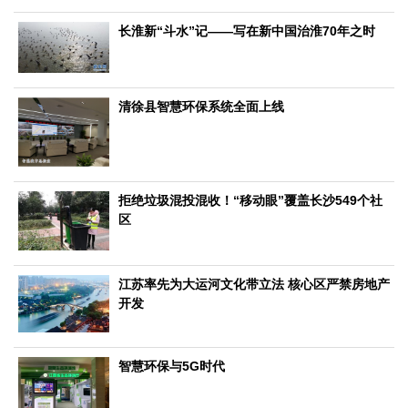
文化观察
智海钩沉
长淮新“斗水”记——写在新中国治淮70年之时
社会
社会治理
社会保障
城乡发展
民生建设
工业
清徐县智慧环保系统全面上线
装备制造
智能制造
制造2025
大国工匠
科教
科技观察
创新前沿
智慧教育
职业教育
拒绝垃圾混投混收！“移动眼”覆盖长沙549个社
区
三农
智慧农业
智慧乡村
基层之声
江苏率先为大运河文化带立法 核心区严禁房地产
国防
开发
国防建设
军民融合
兵器装备
军营风采
国际
智慧环保与5G时代
中国与世界
国际视点
国际合作
他山之石