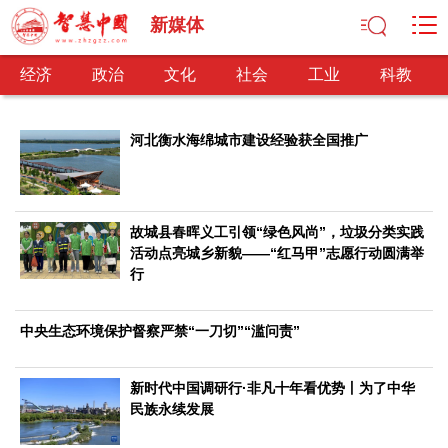
新媒体
经济
政治
文化
社会
工业
科教
河北衡水海绵城市建设经验获全国推广
经济
经济观察
产业纵横
区域经济
新锐视点
发展理念
故城县春晖义工引领“绿色风尚”，垃圾分类实践
经济转型
供给侧改革
活动点亮城乡新貌——“红马甲”志愿行动圆满举
行
政治
深化改革
依法治国
司法公正
民主政治
观察思考
中央生态环境保护督察严禁“一刀切”“滥问责”
网文推荐
新时代中国调研行·非凡十年看优势丨为了中华
文化
民族永续发展
中华文化
核心价值
文化产业
文化事业
艺术百家