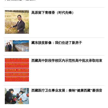
生态
生态文明
能源资源
环境保护
地方生态
休闲旅游
高原留下青稞香（时代先锋）
视频
访谈
动态
地方
藏东脱贫影像：我们住进了新房子
京
津
冀
晋
蒙
辽
吉
黑
沪
苏
浙
皖
闽
赣
鲁
豫
鄂
湘
粤
桂
琼
渝
川
黔
滇
藏
西藏高中阶段学校区内示范性高中批次录取结束
陕
甘
青
宁
新
港
澳
台
智库
智库建设
智库专家
智库战略
智库之声
信息
西藏医疗卫生事业发展：奏响“健康西藏”最强音
地方动态
地方强音
在线期刊