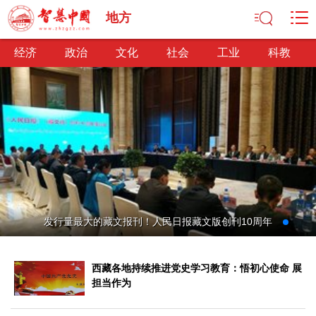
地方
经济
政治
文化
社会
工业
科教
经济
经济观察
产业纵横
区域经济
新锐视点
发展理念
经济转型
供给侧改革
政治
发行量最大的藏文报刊！人民日报藏文版创刊10周年
深化改革
依法治国
司法公正
民主政治
观察思考
网文推荐
西藏各地持续推进党史学习教育：悟初心使命 展
文化
担当作为
中华文化
核心价值
文化产业
文化事业
艺术百家