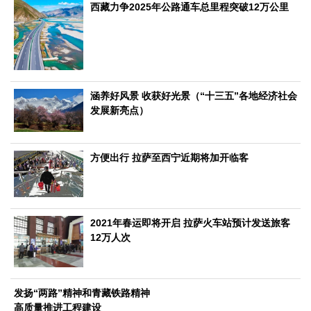
文化观察
智海钩沉
西藏力争2025年公路通车总里程突破12万公里
社会
社会治理
社会保障
城乡发展
民生建设
工业
涵养好风景 收获好光景（“十三五”各地经济社会
装备制造
智能制造
制造2025
大国工匠
发展新亮点）
科教
科技观察
创新前沿
智慧教育
职业教育
方便出行 拉萨至西宁近期将加开临客
三农
智慧农业
智慧乡村
基层之声
2021年春运即将开启 拉萨火车站预计发送旅客
国防
12万人次
国防建设
军民融合
兵器装备
军营风采
国际
发扬“两路”精神和青藏铁路精神
中国与世界
国际视点
国际合作
他山之石
高质量推进工程建设