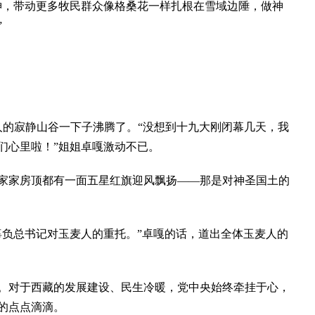
，带动更多牧民群众像格桑花一样扎根在雪域边陲，做神
”
的寂静山谷一下子沸腾了。“没想到十九大刚闭幕几天，我
们心里啦！”姐姐卓嘎激动不已。
家房顶都有一面五星红旗迎风飘扬——那是对神圣国土的
负总书记对玉麦人的重托。”卓嘎的话，道出全体玉麦人的
对于西藏的发展建设、民生冷暖，党中央始终牵挂于心，
的点点滴滴。