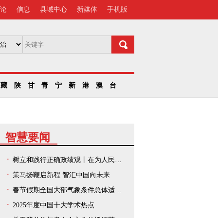
论
信息
县域中心
新媒体
手机版
藏
陕
甘
青
宁
新
港
澳
台
智慧要闻
树立和践行正确政绩观丨在为人民出政绩、以实干出政绩上走在前、作示范——中央和国家机关、人民团体扎实开展树立和践行正确政绩观学习教育
策马扬鞭启新程 智汇中国向未来
春节假期全国大部气象条件总体适宜出游
2025年度中国十大学术热点