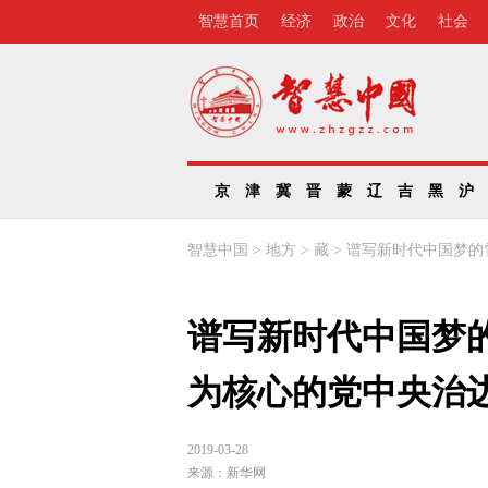
智慧首页
经济
政治
文化
社会
京
津
冀
晋
蒙
辽
吉
黑
沪
智慧中国
>
地方
>
藏
>
谱写新时代中国梦的
谱写新时代中国梦
为核心的党中央治
2019-03-28
来源：
新华网