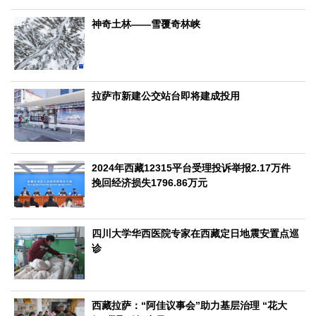
文化观察
智海钩沉
神奇土林——雪覆奇林峡
社会
社会治理
社会保障
城乡发展
民生建设
工业
拉萨市新建公交站台即将建成投用
装备制造
智能制造
制造2025
大国工匠
科教
科技观察
创新前沿
智慧教育
职业教育
2024年西藏12315平台受理投诉举报2.17万件
三农
挽回经济损失1796.86万元
智慧农业
智慧乡村
基层之声
国防
四川大学华西医院专家在西藏定日地震安置点巡
诊
国防建设
军民融合
兵器装备
军营风采
国际
中国与世界
国际视点
国际合作
他山之石
西藏拉萨：“阿佳议事会”助力基层治理 “花大