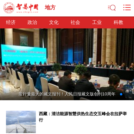
地方
经济
政治
文化
社会
工业
科教
经济
经济观察
产业纵横
区域经济
新锐视点
发展理念
经济转型
供给侧改革
政治
发行量最大的藏文报刊！人民日报藏文版创刊10周年
深化改革
依法治国
司法公正
民主政治
观察思考
网文推荐
西藏：清洁能源智慧供热生态交互峰会在拉萨举
文化
行
中华文化
核心价值
文化产业
文化事业
艺术百家