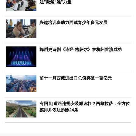
姐”凝聚“她”力量
生态
生态文明
能源资源
环境保护
地方生态
休闲旅游
兴趣培训班助力西藏青少年多元发展
视频
访谈
动态
舞蹈史诗剧《诗经·格萨尔》在杭州首演成功
地方
京
津
冀
晋
蒙
辽
吉
黑
沪
苏
浙
皖
闽
赣
鲁
豫
鄂
湘
粤
桂
琼
渝
川
黔
滇
藏
陕
甘
青
宁
新
港
澳
台
前十一月西藏进出口总值突破一百亿元
智库
智库建设
智库专家
智库战略
智库之声
有回音|道路违规安装减速杠？西藏拉萨：全方位
摸排并依法拆除24条
信息
地方动态
地方强音
在线期刊