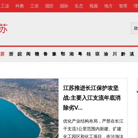
工业
科教
三农
国防
国际
生态
视频
地方
智库
理
苏
苏
浙
皖
闽
赣
鲁
豫
鄂
湘
粤
桂
琼
渝
川
黔
滇
江苏推进长江保护攻坚
战:主要入江支流年底消
除劣Ⅴ...
优化产业结构布局，严禁在长江
干支流1公里范围内新建、扩建
化工园区和化工项目，依法淘汰