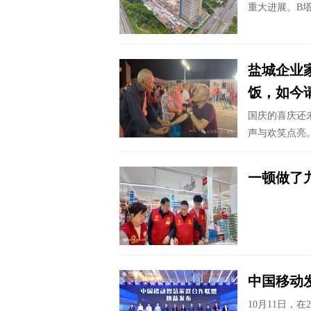
重大进展。B塔
盐城企业
饭，如今请
国庆的喜庆还
声与欢笑点亮。
一顿做了
中国移动发
10月11日，