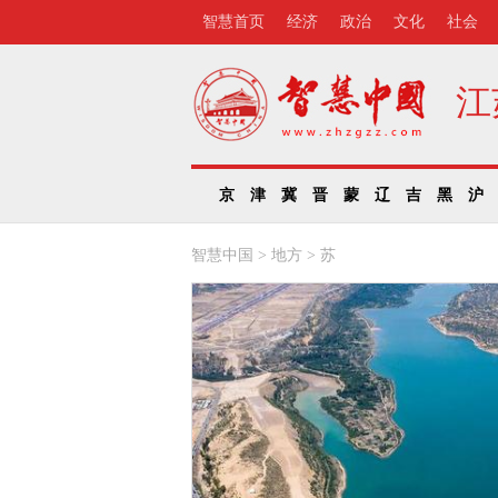
智慧首页
经济
政治
文化
社会
江
京
津
冀
晋
蒙
辽
吉
黑
沪
智慧中国
>
地方
>
苏
州生态蝶变：绿色发展
动老工业基地转型