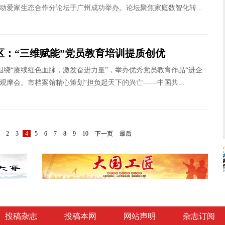
动爱家生态合作分论坛于广州成功举办。论坛聚焦家庭数智化转...
区：“三维赋能”党员教育培训提质创优
围绕“赓续红色血脉，激发奋进力量”，举办优秀党员教育作品“进企
观摩会。市档案馆精心策划“担负起天下的兴亡——中国共...
2
3
4
5
6
7
8
9
10
下一页
最后
投稿杂志
投稿本网
网站声明
杂志订阅