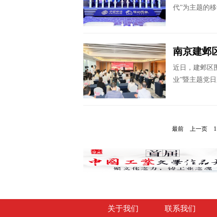
代”为主题的移
南京建邺
近日，建邺区
业”暨主题党日
最前
上一页
1
关于我们
联系我们