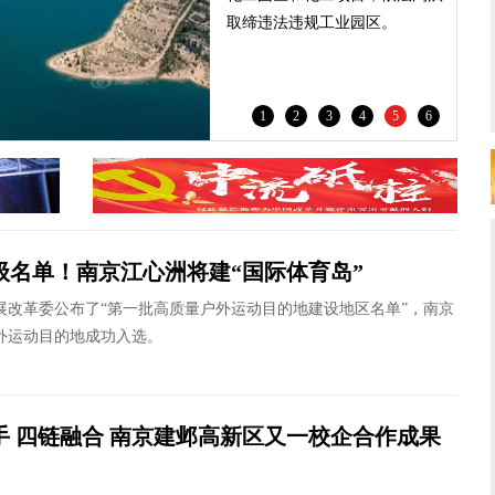
取缔违法违规工业园区。
1
2
3
4
5
6
级名单！南京江心洲将建“国际体育岛”
展改革委公布了“第一批高质量户外运动目的地建设地区名单”，南京
外运动目的地成功入选。
手 四链融合 南京建邺高新区又一校企合作成果