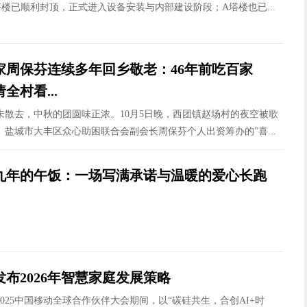
楼已顺利封顶，正式进入设备安装与内部建设阶段；A塔楼也已...
家周保芬连续多年回乡敬老：46年前吃百家
全村看...
未散去，中秋的团圆味正浓。10月5日晚，西团镇赵场村的夜空被歌
盐城市大丰区众心助困联合会副会长周保芬个人出资筹办的"喜...
九年的午饭：一场写满承诺与温暖的爱心长跑
布2026年智慧家庭发展策略
在2025中国移动全球合作伙伴大会期间，以“碳硅共生，合创AI+时