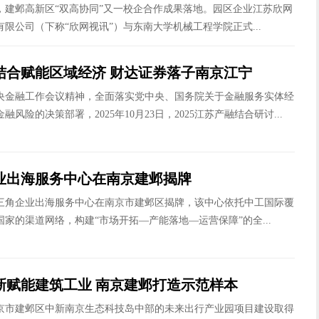
午，建邺高新区“双高协同”又一校企合作成果落地。园区企业江苏欣网
限公司（下称“欣网视讯”）与东南大学机械工程学院正式...
结合赋能区域经济 财达证券落子南京江宁
央金融工作会议精神，全面落实党中央、国务院关于金融服务实体经
风险的决策部署，2025年10月23日，2025江苏产融结合研讨...
业出海服务中心在南京建邺揭牌
，长三角企业出海服务中心在南京市建邺区揭牌，该中心依托中工国际覆
国家的渠道网络，构建“市场开拓—产能落地—运营保障”的全...
新赋能建筑工业 南京建邺打造示范样本
京市建邺区中新南京生态科技岛中部的未来出行产业园项目建设取得