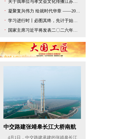
关于我单位与孝文会文化传播江苏有限公司解除合作协议的声明
凝聚复兴伟力 绘就时代华章 ——2025年宣传思想文化事业开创新局面
学习进行时丨必图其终，先计于始——总书记新年贺词给我们以深刻启迪
国家主席习近平将发表二〇二六年新年贺词
中交路建张靖皋长江大桥南航
道桥主...
4月1日，中交路建承建的张靖皋长江