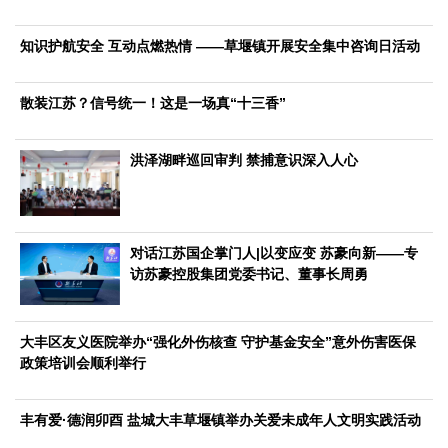
文化观察
智海钩沉
社会
知识护航安全 互动点燃热情 ——草堰镇开展安全集中咨询日活动
社会治理
社会保障
城乡发展
民生建设
散装江苏？信号统一！这是一场真“十三香”
工业
装备制造
智能制造
制造2025
大国工匠
洪泽湖畔巡回审判 禁捕意识深入人心
科教
科技观察
创新前沿
智慧教育
职业教育
对话江苏国企掌门人|以变应变 苏豪向新——专
三农
访苏豪控股集团党委书记、董事长周勇
智慧农业
智慧乡村
基层之声
国防
大丰区友义医院举办“强化外伤核查 守护基金安全”意外伤害医保
国防建设
军民融合
兵器装备
军营风采
政策培训会顺利举行
国际
丰有爱·德润卯酉 盐城大丰草堰镇举办关爱未成年人文明实践活动
中国与世界
国际视点
国际合作
他山之石