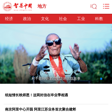
地方
经济
政治
文化
社会
工业
科教
经济
经济观察
产业纵横
区域经济
新锐视点
发展理念
经济转型
供给侧改革
政治
村干部聆听老战士讲述抗战故事
深化改革
依法治国
司法公正
民主政治
观察思考
网文推荐
纸短情长映师恩！这两封信在毕业季相遇
文化
中华文化
核心价值
文化产业
文化事业
艺术百家
南京阿里中心开园 阿里江苏业务首次聚合建邺