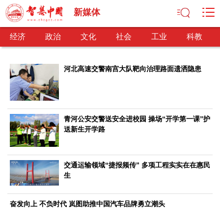
新媒体
经济
政治
文化
社会
工业
科教
河北高速交警南宫大队靶向治理路面遗洒隐患
经济
经济观察
产业纵横
区域经济
新锐视点
发展理念
青河公安交警送安全进校园 操场“开学第一课”护
经济转型
供给侧改革
送新生开学路
政治
深化改革
依法治国
司法公正
民主政治
观察思考
交通运输领域“捷报频传” 多项工程实实在在惠民
网文推荐
生
文化
奋发向上 不负时代 岚图助推中国汽车品牌勇立潮头
中华文化
核心价值
文化产业
文化事业
艺术百家