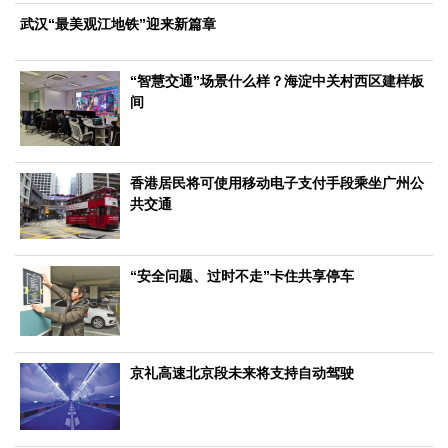
文化观察
智海钩沉
武汉“最美观江地铁”迎来新篇章
社会
社会治理
社会保障
城乡发展
民生建设
“智慧交通”场景什么样？海淀中关村西区建样板
间
工业
装备制造
智能制造
制造2025
大国工匠
香港居民将可使用移动电子支付手段乘坐广州公
科教
共交通
科技观察
创新前沿
智慧教育
职业教育
三农
“安全问题、过时不走”卡住共享停车
智慧农业
智慧乡村
基层之声
国防
国防建设
军民融合
兵器装备
军营风采
京礼高速北京段未来将支持自动驾驶
国际
中国与世界
国际视点
国际合作
他山之石