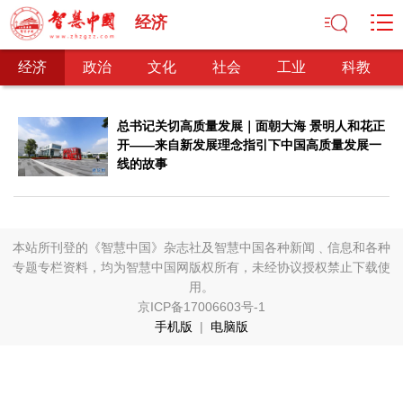
经济
经济
政治
文化
社会
工业
科教
总书记关切高质量发展｜面朝大海 景明人和花正
开——来自新发展理念指引下中国高质量发展一
线的故事
经济
经济观察
产业纵横
区域经济
新锐视点
发展理念
经济转型
供给侧改革
本站所刊登的《智慧中国》杂志社及智慧中国各种新闻﹑信息和各种
政治
专题专栏资料，均为智慧中国网版权所有，未经协议授权禁止下载使
深化改革
依法治国
司法公正
民主政治
观察思考
用。
京ICP备17006603号-1
网文推荐
手机版
|
电脑版
文化
中华文化
核心价值
文化产业
文化事业
艺术百家