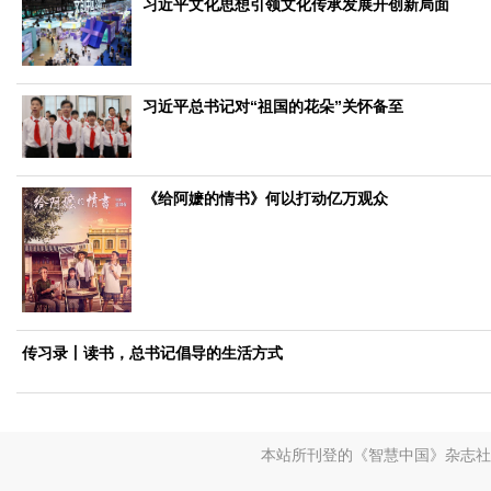
视频
习近平文化思想引领文化传承发展开创新局面
访谈
动态
地方
习近平总书记对“祖国的花朵”关怀备至
京
津
冀
晋
蒙
辽
吉
黑
沪
苏
浙
皖
闽
赣
琼
渝
川
黔
滇
藏
陕
甘
青
宁
新
港
澳
台
智库
《给阿嬷的情书》何以打动亿万观众
智库建设
智库专家
智库战略
智库之声
信息
地方动态
地方强音
在线期刊
传习录丨读书，总书记倡导的生活方式
2017
2016
2015
2018
2019
关于我们
本站所刊登的《智慧中国》杂志社
杂志简介
杂志编委会
组织机构
联系我们
智慧中国动态