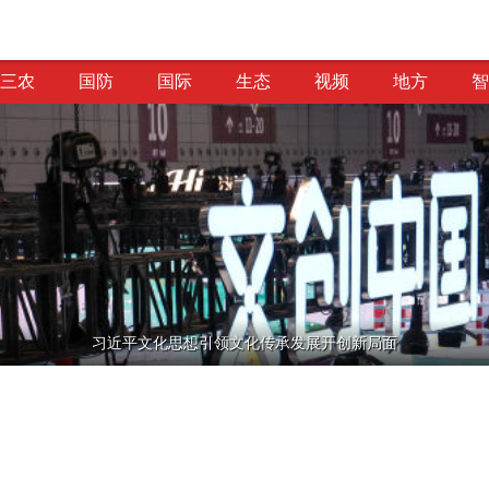
三农
国防
国际
生态
视频
地方
智
供给侧改革
习近平文化思想引领文化传承发展开创新局面
智海钩沉