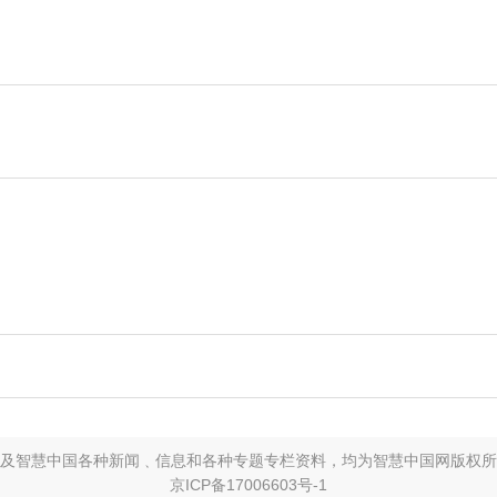
鲁
豫
鄂
湘
粤
桂
及智慧中国各种新闻﹑信息和各种专题专栏资料，均为智慧中国网版权所
京ICP备17006603号-1