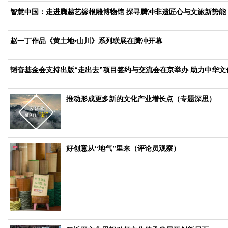
工业
智慧中国：走进腾越艺缘根雕博物馆 探寻腾冲非遗匠心与文旅新势能
装备制造
智能制造
制造2025
大国工匠
赵一丁作品《黄土地•山川》系列联展在腾冲开幕
科教
科技观察
创新前沿
智慧教育
职业教育
韬奋基金会支持出版“走出去”项目签约与交流会在京举办 助力中华文
三农
推动形成更多新的文化产业增长点（专题深思）
智慧农业
智慧乡村
基层之声
国防
国防建设
军民融合
兵器装备
军营风采
好创意从“地气”里来（评论员观察）
国际
中国与世界
国际视点
国际合作
他山之石
生态
生态文明
能源资源
环境保护
地方生态
休闲旅游