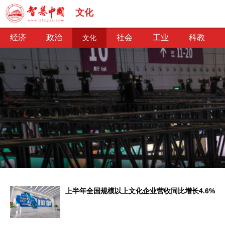
文化
经济
政治
社会
工业
科教
文化
经济
经济观察
产业纵横
区域经济
新锐视点
发展理念
经济转型
政治
深化改革
依法治国
司法公正
民主政治
观察思考
网文推荐
文化
中华文化
核心价值
文化产业
文化事业
艺术百家
文化观察
上半年全国规模以上文化企业营收同比增长4.6%
社会
社会治理
社会保障
城乡发展
民生建设