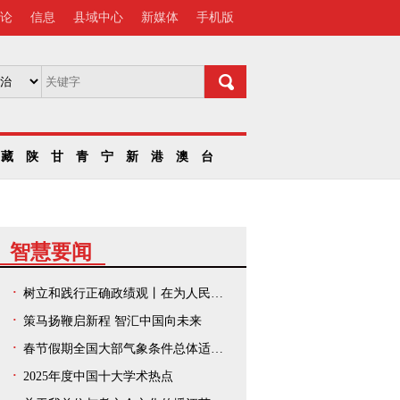
论
信息
县域中心
新媒体
手机版
藏
陕
甘
青
宁
新
港
澳
台
智慧要闻
树立和践行正确政绩观丨在为人民出政绩、以实干出政绩上走在前、作示范——中央和国家机关、人民团体扎实开展树立和践行正确政绩观学习教育
策马扬鞭启新程 智汇中国向未来
春节假期全国大部气象条件总体适宜出游
2025年度中国十大学术热点