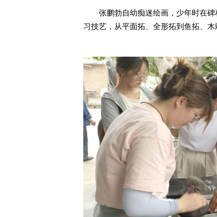
张鹏勃自幼痴迷绘画，少年时在碑林
习技艺，从平面拓、全形拓到鱼拓、