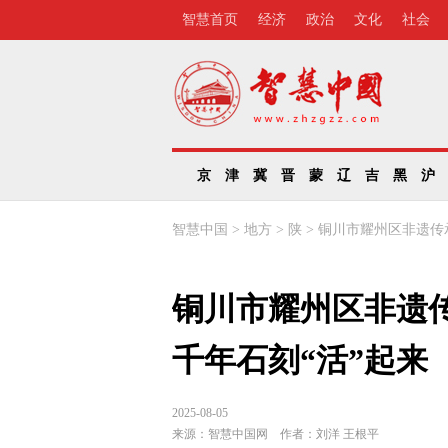
智慧首页
经济
政治
文化
社会
京
津
冀
晋
蒙
辽
吉
黑
沪
智慧中国
>
地方
>
陕
>
铜川市耀州区非遗传
铜川市耀州区非遗
千年石刻“活”起来
2025-08-05
来源：
智慧中国网
作者：
刘洋 王根平