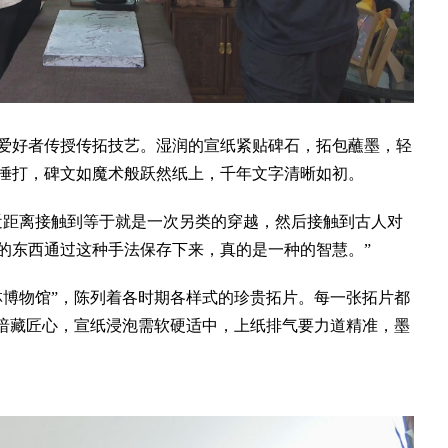
好者传授传拓技艺。湿润的宣纸紧贴碑石，拓包蘸墨，轻
的捶打，碑文如魔术般跃然纸上，千年文字清晰如初。
距离接触到等于就是一次另类的穿越，然后接触到古人对
的东西通过这种手法保存下来，真的是一种的智慧。”
博物馆”，陈列着各时期各样式的珍贵拓片。每一张拓片都
则暗藏匠心，宣纸浸泡需软硬适中，上纸排气要力道精准，墨