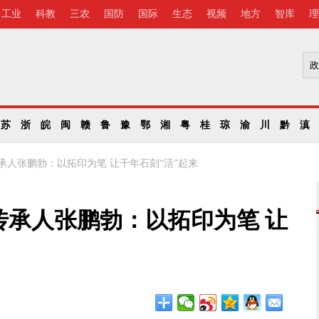
工业
科教
三农
国防
国际
生态
视频
地方
智库
理
苏
浙
皖
闽
赣
鲁
豫
鄂
湘
粤
桂
琼
渝
川
黔
滇
承人张鹏勃：以拓印为笔 让千年石刻“活”起来
传承人张鹏勃：以拓印为笔 让