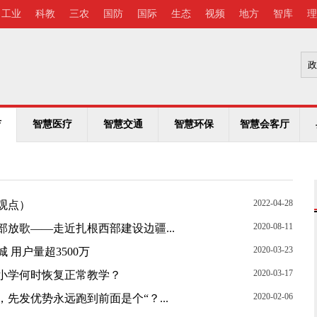
工业
科教
三农
国防
国际
生态
视频
地方
智库
理
智慧医疗
智慧交通
智慧环保
智慧会客厅
育
2022-04-28
观点）
2020-08-11
放歌——走近扎根西部建设边疆...
2020-03-23
 用户量超3500万
2020-03-17
小学何时恢复正常教学？
2020-02-06
先发优势永远跑到前面是个“？...