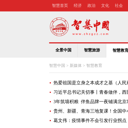
智慧首页
经济
政治
文化
社会
全景中国
智慧旅游
智慧教
智慧中国
>
新媒体
>
智慧教育
热爱祖国是立身之本成才之基（人民
习近平总书记关切事丨青春做伴，西部
3年筑墙积粮 伴鱼品牌一夜铺满北京城
贵州、新疆、青海三地复课！全国中
葛文伟：疫情事件不会引发行业拐点，