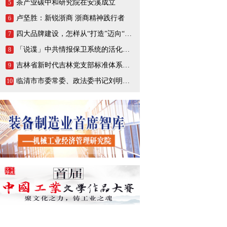
茶产业碳中和研究院在安溪成立
5
卢坚胜：新锐浙商 浙商精神践行者
6
四大品牌建设，怎样从“打造”迈向“打响”
7
「说谍」中共情报保卫系统的活化石，一生战斗在情报战线的陈养山
8
吉林省新时代吉林党支部标准体系（BTX）建设把基层党支部打造成坚强的战斗堡垒
9
临清市市委常委、政法委书记刘明峰领导一行莅临连城智造小镇·烟店轴承产业园调研指导
10