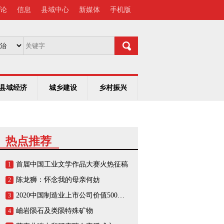
论
信息
县域中心
新媒体
手机版
县域经济
城乡建设
乡村振兴
热点推荐
首届中国工业文学作品大赛火热征稿
1
陈龙狮：怀念我的母亲何妨
2
2020中国制造业上市公司价值500强榜单
3
岫岩陨石及类陨特殊矿物
4