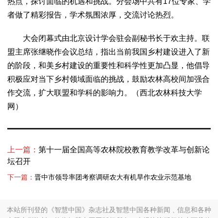
热点，探讨面临的机遇和挑战。分会场中共有17位专家、学
2017
2016
2015
2018
2019
者做了精彩报告，学术氛围浓厚，交流讨论热烈。
关于我们
大会闭幕式由北京设计学会驻会副秘书长于欢主持。联
杂志简介
杂志编委会
组织机构
联系我们
智慧中国动态
盟主席张继晓作会议总结，指出当前我国乡村建设进入了新
智慧城市
的阶段，和美乡村建设的重要性和科学性更加凸显，他倡导
积极应对当下乡村领域面临的挑战，鼓励农林高校间加强合
全景中国
智慧旅游
智慧教育
智慧医疗
智慧交通
作交流，扩大联盟和学科的影响力。（西北农林科技大学
智慧环保
智慧会客厅
县域经济
城乡建设
乡村振兴
网）
康养
工作动态
康养思语
明星老人
项目介绍
县域经济
成果展示
政策发布
视频播报
工程案例
康养智库
上一篇：
第十一届全国高等农林院校教育教学改革与创新论
合作伙伴
坛召开
下一篇：
晋中市领导率团考察调研农大有机旱作农业示范基地
本站所刊登的《智慧中国》杂志社及智慧中国各种新闻﹑信息和各种