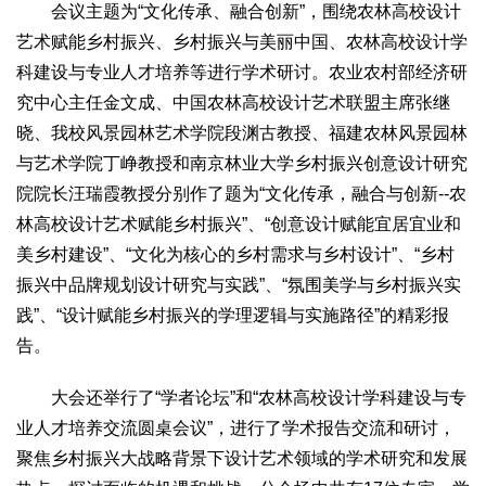
会议主题为“文化传承、融合创新”，围绕农林高校设计
生态
艺术赋能乡村振兴、乡村振兴与美丽中国、农林高校设计学
生态文明
能源资源
环境保护
地方生态
休闲旅游
科建设与专业人才培养等进行学术研讨。农业农村部经济研
视频
究中心主任金文成、中国农林高校设计艺术联盟主席张继
晓、我校风景园林艺术学院段渊古教授、福建农林风景园林
访谈
动态
与艺术学院丁峥教授和南京林业大学乡村振兴创意设计研究
地方
院院长汪瑞霞教授分别作了题为“文化传承，融合与创新--农
京
津
冀
晋
蒙
辽
吉
黑
沪
苏
浙
皖
闽
林高校设计艺术赋能乡村振兴”、“创意设计赋能宜居宜业和
赣
鲁
豫
鄂
湘
粤
桂
琼
渝
川
黔
滇
藏
美乡村建设”、“文化为核心的乡村需求与乡村设计”、“乡村
陕
甘
青
宁
新
港
澳
台
振兴中品牌规划设计研究与实践”、“氛围美学与乡村振兴实
践”、“设计赋能乡村振兴的学理逻辑与实施路径”的精彩报
智库
告。
智库建设
智库专家
智库战略
智库之声
大会还举行了“学者论坛”和“农林高校设计学科建设与专
信息
业人才培养交流圆桌会议”，进行了学术报告交流和研讨，
地方动态
地方强音
聚焦乡村振兴大战略背景下设计艺术领域的学术研究和发展
在线期刊