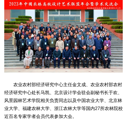
文化观察
智海钩沉
社会
社会治理
社会保障
城乡发展
民生建设
工业
装备制造
智能制造
制造2025
大国工匠
科教
科技观察
创新前沿
智慧教育
职业教育
三农
智慧农业
智慧乡村
基层之声
农业农村部经济研究中心主任金文成、农业农村部农村
经济研究中心处长马凯、北京设计学会驻会副秘书长于欢、
国防
风景园林艺术学院相关负责同志以及中国农业大学、北京林
国防建设
军民融合
兵器装备
军营风采
业大学、福建农林大学、浙江农林大学等国内27所农林院校
国际
近百名专家学者会员代表参加大会。
中国与世界
国际视点
国际合作
他山之石