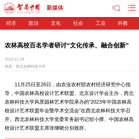
新媒体
经济
政治
文化
社会
工业
科教
农林高校百名学者研讨“文化传承、融合创新”
经济
2023-11-29
来源：
西北农林科技大学
经济观察
产业纵横
区域经济
新锐视点
发展理念
经济转型
供给侧改革
11月25日至26日，由农业农村部农村经济研究中心指
政治
导，中国农林高校设计艺术联盟、北京设计学会主办，西北
深化改革
依法治国
司法公正
民主政治
观察思考
农林科技大学风景园林艺术学院承办的“2023年中国农林高
网文推荐
校设计艺术联盟年会暨学术交流会”在西北农林科技大学召
开。西北农林科技大学党委常务副书记邬小撑、中国农林高
文化
校设计艺术联盟主席张继晓分别致辞。
中华文化
核心价值
文化产业
文化事业
艺术百家