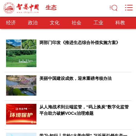
生态
经济
政治
文化
社会
工业
科教
两部门印发《推进生态综合补偿实施方案》
经济
经济观察
产业纵横
区域经济
新锐视点
发展理念
经济转型
供给侧改革
美丽中国建设成效，迎来重磅考核办法
政治
深化改革
依法治国
司法公正
民主政治
观察思考
网文推荐
从人海战术到云端监管，“码上换炭”数字化监管
平台助力破解VOCs治理难题
文化
中华文化
核心价值
文化产业
文化事业
艺术百家
学习·知行丨共绘“大美中国” 习近平引领生态一