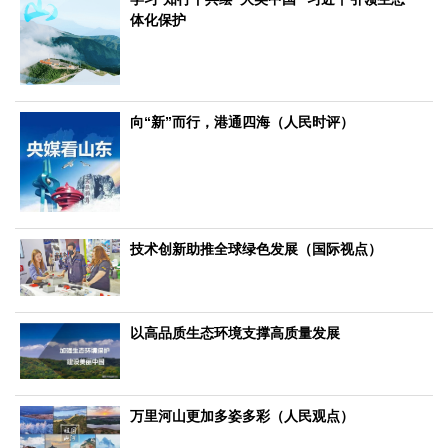
文化观察
智海钩沉
体化保护
社会
社会治理
社会保障
城乡发展
民生建设
工业
向“新”而行，港通四海（人民时评）
装备制造
智能制造
制造2025
大国工匠
科教
科技观察
创新前沿
智慧教育
职业教育
技术创新助推全球绿色发展（国际视点）
三农
智慧农业
智慧乡村
基层之声
国防
以高品质生态环境支撑高质量发展
国防建设
军民融合
兵器装备
军营风采
国际
万里河山更加多姿多彩（人民观点）
中国与世界
国际视点
国际合作
他山之石