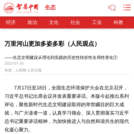
生态
经济
政治
文化
社会
工业
科教
万里河山更加多姿多彩（人民观点）
经济
——生态文明建设从理论到实践的历史性转折性全局性变化①
2023-07-26
经济观察
产业纵横
区域经济
新锐视点
发展理念
来源：
人民网-人民日报
经济转型
供给侧改革
政治
7月17日至18日，全国生态环境保护大会在北京召开，
深化改革
依法治国
司法公正
民主政治
观察思考
习近平总书记出席会议并发表重要讲话。本版今起推出系列
评论，聚焦新时代生态文明建设取得的举世瞩目的巨大成
网文推荐
就，与广大读者一道，认真学习领会、深入贯彻落实习近平
文化
总书记重要讲话精神，为加快推进人与自然和谐共生的现代
中华文化
核心价值
文化产业
文化事业
艺术百家
化凝心聚力。