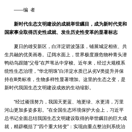
文化观察
智海钩沉
——编 者
社会
社会治理
社会保障
城乡发展
民生建设
新时代生态文明建设的成就举世瞩目，成为新时代党和
国家事业取得历史性成就、发生历史性变革的显著标志
工业
装备制造
智能制造
制造2025
大国工匠
夏日的雄安新区，白洋淀碧波荡漾，铺展城淀相依、共
生共融的优美画卷。辽阔水面上，世界极度濒危物种青头潜
科教
鸭幼鸟跟随“父母”在芦苇丛中穿梭。近年来，经过大规模系
科技观察
创新前沿
智慧教育
职业教育
统性生态治理，“华北明珠”白洋淀水质已从劣Ⅴ类提升并保
三农
持在Ⅲ类标准，生物多样性显著增加。这里的生态之变，是
智慧农业
智慧乡村
基层之声
新时代我国生态文明建设成效的生动缩影。
国防
“经过顽强努力，我国天更蓝、地更绿、水更清，万里
国防建设
军民融合
兵器装备
军营风采
河山更加多姿多彩。”在全国生态环境保护大会上，习近平
国际
总书记全面总结我国生态文明建设取得的举世瞩目的巨大成
就，精辟概括了“四个重大转变”：实现由重点整治到系统治
中国与世界
国际视点
国际合作
他山之石