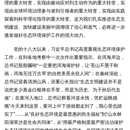
理的重大转变，实现由被动应对到主动作为的重大转变，实
生态
现由全球环境治理参与者到引领者的重大转变，实现由实践
生态文明
能源资源
环境保护
地方生态
休闲旅游
探索到科学理论指导的重大转变。这为我们扎实推进生态文
明建设、加快建设美丽中国增强了信心和底气，必将进一步
视频
激发做好生态环境保护工作的强大动力。
访谈
动态
地方
党的十八大以来，习近平总书记高度重视生态环境保护
京
津
冀
晋
蒙
辽
吉
黑
沪
苏
浙
皖
闽
工作，在到各地考察中一次次作出重要指示。在洱海岸边，
总书记殷殷嘱咐“一定要把洱海保护好，让‘苍山不墨千秋
赣
鲁
豫
鄂
湘
粤
桂
琼
渝
川
黔
滇
藏
画，洱海无弦万古琴’的自然美景永驻人间”；在秦岭深处，
陕
甘
青
宁
新
港
澳
台
总书记迎着清冽山风，语重心长指出“生态文明建设并不是
智库
说把多少真金白银捧在手里，而是为历史、为子孙后代去
智库建设
智库专家
智库战略
智库之声
做”；在黄河入海口，总书记察看河道水情，凭栏远眺感
慨“今天来到这里，黄河上中下游就都走到了，我心里也踏
信息
实了”……从“良好生态环境是最普惠的民生福祉”到“山水林
地方动态
地方强音
田湖草沙是生命共同体”，从“用最严格制度最严密法治保护
在线期刊