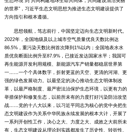
生态环境”到“共同构建地球生命共同体，共同建设清洁美丽
2017
2016
2015
2018
2019
的世界”，习近平生态文明思想为推进生态文明建设提供了
方向指引和根本遵循。
关于我们
杂志简介
杂志编委会
组织机构
联系我们
智慧中国动态
思想领航，笃志前行，中国坚定迈向生态文明新时代。
2022年，全国地级及以上城市空气质量优良天数比例达
智慧城市
86.5%，重污染天数比例首次降到1%以内；全国地表水水
全景中国
智慧旅游
智慧教育
智慧医疗
智慧交通
质优良断面比例升至87.9%，已接近发达国家水平；我国可
智慧环保
智慧会客厅
县域经济
城乡建设
乡村振兴
再生能源开发利用规模、新能源汽车产销量都稳居世界第
康养
一……一个个具体数字，折射更蓝的天空、更清的河湖、更
工作动态
康养思语
明星老人
项目介绍
县域经济
强的绿色发展动力。以最坚定的决心推动生态文明体制改
成果展示
政策发布
视频播报
工程案例
康养智库
革，以最严格制度、最严密法治保护生态环境，以更有力的
合作伙伴
举措保护和修复生态，以前所未有的力度打好污染防治攻坚
战……党的十八大以来，以习近平同志为核心的党中央把生
态文明建设作为关系中华民族永续发展的根本大计，开展了
一系列开创性工作，决心之大、力度之大、成效之大前所未
有，生态文明建设从理论到实践都发生了历史性、转折性、