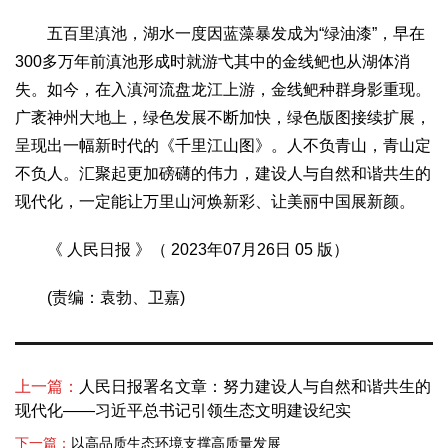
五百里滇池，湖水一度因蓝藻暴发成为“绿油漆”，早在
300多万年前滇池形成时就游弋其中的金线鲃也从湖体消
失。如今，在入滇河流盘龙江上游，金线鲃种群身影重现。
广袤神州大地上，绿色发展不断加快，绿色版图接续扩展，
呈现出一幅新时代的《千里江山图》。人不负青山，青山定
不负人。汇聚起更加磅礴的伟力，建设人与自然和谐共生的
现代化，一定能让万里山河焕新彩、让美丽中国展新颜。
《 人民日报 》（ 2023年07月26日 05 版）
(责编：袁勃、卫嘉)
上一篇：
人民日报署名文章：努力建设人与自然和谐共生的
现代化——习近平总书记引领生态文明建设纪实
下一篇：
以高品质生态环境支撑高质量发展