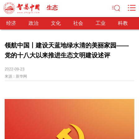
生态
经济
政治
文化
社会
工业
科教
领航中国丨建设天蓝地绿水清的美丽家园——
党的十八大以来推进生态文明建设述评
经济
经济观察
产业纵横
区域经济
新锐视点
发展理念
2022-09-23
来源：
经济转型
新华网
供给侧改革
政治
深化改革
依法治国
司法公正
民主政治
观察思考
网文推荐
文化
中华文化
核心价值
文化产业
文化事业
艺术百家