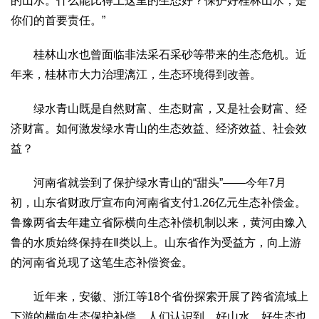
的山水。什么能比得上这里的生态好？保护好桂林山水，是
你们的首要责任。”
桂林山水也曾面临非法采石采砂等带来的生态危机。近
年来，桂林市大力治理漓江，生态环境得到改善。
绿水青山既是自然财富、生态财富，又是社会财富、经
济财富。如何激发绿水青山的生态效益、经济效益、社会效
益？
河南省就尝到了保护绿水青山的“甜头”——今年7月
初，山东省财政厅宣布向河南省支付1.26亿元生态补偿金。
鲁豫两省去年建立省际横向生态补偿机制以来，黄河由豫入
鲁的水质始终保持在Ⅱ类以上。山东省作为受益方，向上游
的河南省兑现了这笔生态补偿资金。
近年来，安徽、浙江等18个省份探索开展了跨省流域上
下游的横向生态保护补偿。人们认识到，好山水、好生态也