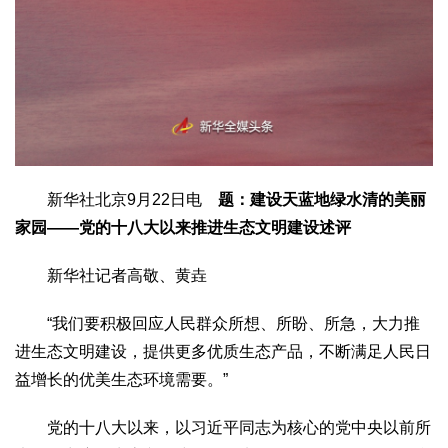
生态
生态文明
能源资源
环境保护
地方生态
休闲旅游
视频
访谈
动态
地方
京
津
冀
晋
蒙
辽
吉
黑
沪
苏
浙
皖
闽
新华社北京9月22日电
题：建设天蓝地绿水清的美丽
赣
鲁
豫
鄂
湘
粤
桂
琼
渝
川
黔
滇
藏
家园——党的十八大以来推进生态文明建设述评
陕
甘
青
宁
新
港
澳
台
新华社记者高敬、黄垚
智库
“我们要积极回应人民群众所想、所盼、所急，大力推
智库建设
智库专家
智库战略
智库之声
进生态文明建设，提供更多优质生态产品，不断满足人民日
信息
益增长的优美生态环境需要。”
地方动态
地方强音
党的十八大以来，以习近平同志为核心的党中央以前所
在线期刊