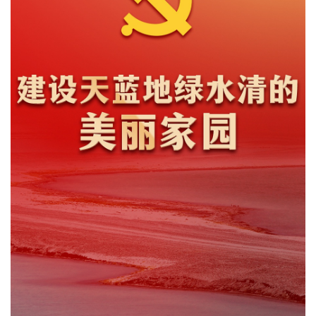
文化观察
智海钩沉
社会
社会治理
社会保障
城乡发展
民生建设
工业
装备制造
智能制造
制造2025
大国工匠
科教
科技观察
创新前沿
智慧教育
职业教育
三农
智慧农业
智慧乡村
基层之声
国防
国防建设
军民融合
兵器装备
军营风采
国际
中国与世界
国际视点
国际合作
他山之石