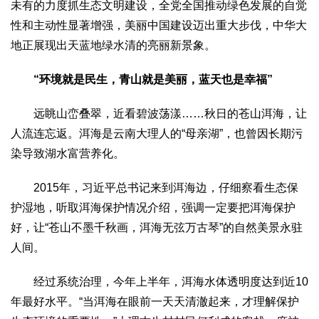
未有的力度抓生态文明建设，全党全国推动绿色发展的自觉
2017
2016
2015
2018
2019
性和主动性显著增强，美丽中国建设迈出重大步伐，中华大
关于我们
地正展现出天蓝地绿水清的亮丽新景象。
杂志简介
杂志编委会
组织机构
联系我们
智慧中国动态
“环境就是民生，青山就是美丽，蓝天也是幸福”
智慧城市
远眺山峦叠翠，近看碧波荡漾……秋日的苍山洱海，让
全景中国
智慧旅游
智慧教育
智慧医疗
智慧交通
人流连忘返。洱海是云南大理人的“母亲湖”，也曾因长期污
智慧环保
智慧会客厅
县域经济
城乡建设
乡村振兴
染导致湖水富营养化。
康养
2015年，习近平总书记来到洱海边，仔细察看生态保
工作动态
康养思语
明星老人
项目介绍
县域经济
护湿地，听取洱海保护情况介绍，强调一定要把洱海保护
成果展示
政策发布
视频播报
工程案例
康养智库
好，让“苍山不墨千秋画，洱海无弦万古琴”的自然美景永驻
合作伙伴
人间。
经过系统治理，今年上半年，洱海水体透明度达到近10
年最好水平。“当洱海在眼前一天天清澈起来，才理解保护