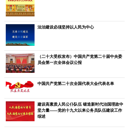
文化观察
智海钩沉
社会
社会治理
社会保障
城乡发展
民生建设
法治建设必须坚持以人民为中心
工业
装备制造
智能制造
制造2025
大国工匠
科教
（二十大受权发布）中国共产党第二十届中央委
科技观察
创新前沿
智慧教育
职业教育
员会第一次全体会议公报
三农
智慧农业
智慧乡村
基层之声
中国共产党第二十次全国代表大会代表名单
国防
国防建设
军民融合
兵器装备
军营风采
建设高素质人民公仆队伍 锻造新时代治国理政中
坚力量——党的十九大以来公务员队伍建设工作
国际
综述
中国与世界
国际视点
国际合作
他山之石