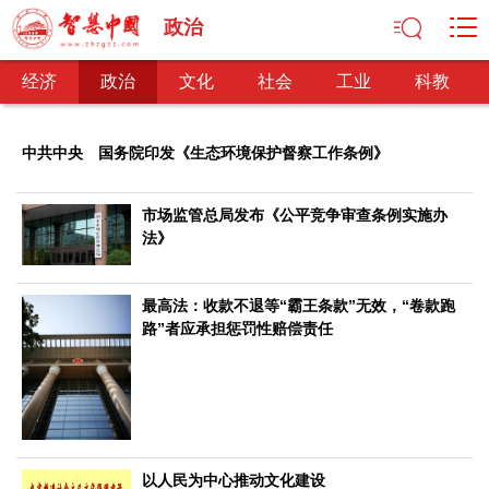
政治
经济
政治
文化
社会
工业
科教
中共中央 国务院印发《生态环境保护督察工作条例》
经济
市场监管总局发布《公平竞争审查条例实施办
经济观察
产业纵横
区域经济
新锐视点
发展理念
法》
经济转型
供给侧改革
最高法：收款不退等“霸王条款”无效，“卷款跑
政治
路”者应承担惩罚性赔偿责任
深化改革
依法治国
司法公正
民主政治
观察思考
网文推荐
文化
中华文化
核心价值
文化产业
文化事业
艺术百家
以人民为中心推动文化建设