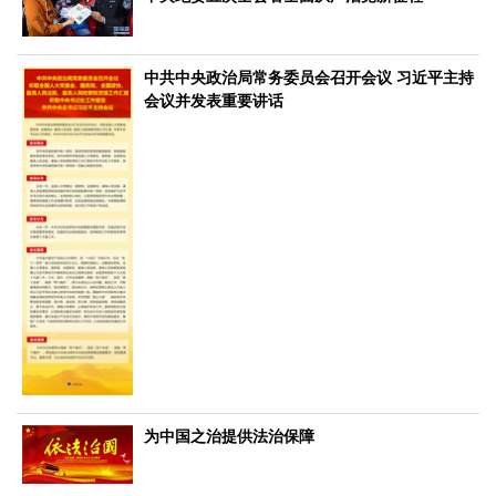
文化观察
智海钩沉
社会
中共中央政治局常务委员会召开会议 习近平主持
社会治理
社会保障
城乡发展
民生建设
会议并发表重要讲话
工业
装备制造
智能制造
制造2025
大国工匠
科教
科技观察
创新前沿
智慧教育
职业教育
三农
智慧农业
智慧乡村
基层之声
国防
国防建设
军民融合
兵器装备
军营风采
为中国之治提供法治保障
国际
中国与世界
国际视点
国际合作
他山之石