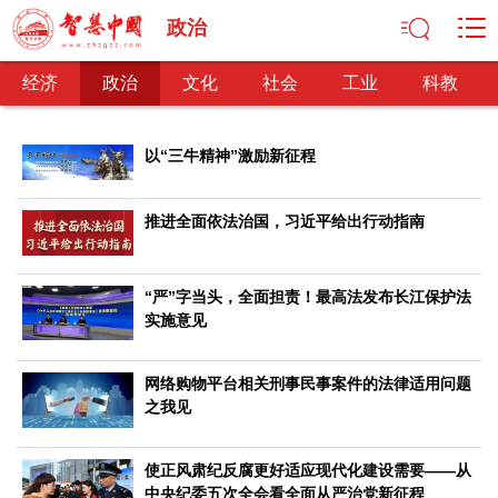
政治
经济
政治
文化
社会
工业
科教
以“三牛精神”激励新征程
经济
推进全面依法治国，习近平给出行动指南
经济观察
产业纵横
区域经济
新锐视点
发展理念
经济转型
供给侧改革
“严”字当头，全面担责！最高法发布长江保护法
实施意见
政治
深化改革
依法治国
司法公正
民主政治
观察思考
网络购物平台相关刑事民事案件的法律适用问题
网文推荐
之我见
文化
中华文化
核心价值
文化产业
文化事业
艺术百家
使正风肃纪反腐更好适应现代化建设需要——从
中央纪委五次全会看全面从严治党新征程