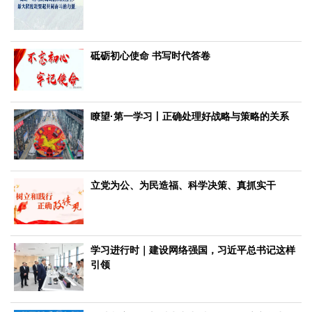
文化观察
智海钩沉
社会
社会治理
社会保障
城乡发展
民生建设
砥砺初心使命 书写时代答卷
工业
装备制造
智能制造
制造2025
大国工匠
瞭望·第一学习丨正确处理好战略与策略的关系
科教
科技观察
创新前沿
智慧教育
职业教育
三农
立党为公、为民造福、科学决策、真抓实干
智慧农业
智慧乡村
基层之声
国防
国防建设
军民融合
兵器装备
军营风采
学习进行时｜建设网络强国，习近平总书记这样
引领
国际
中国与世界
国际视点
国际合作
他山之石