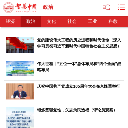
政治
经济
政治
文化
社会
工业
科教
党的建设伟大工程的历史进程和时代使命（深入
学习贯彻习近平新时代中国特色社会主义思想）
经济
经济观察
产业纵横
区域经济
新锐视点
发展理念
伟大征程丨“五位一体”总体布局和“四个全面”战
略布局
经济转型
供给侧改革
政治
庆祝中国共产党成立105周年大会在京隆重举行
深化改革
依法治国
司法公正
民主政治
观察思考
网文推荐
锤炼坚强党性，矢志为民造福（评论员观察）
文化
中华文化
核心价值
文化产业
文化事业
艺术百家