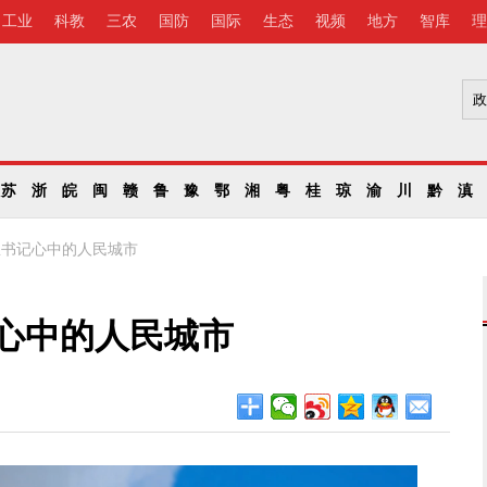
工业
科教
三农
国防
国际
生态
视频
地方
智库
理
苏
浙
皖
闽
赣
鲁
豫
鄂
湘
粤
桂
琼
渝
川
黔
滇
总书记心中的人民城市
记心中的人民城市