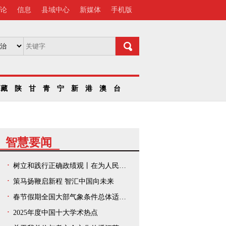
论
信息
县域中心
新媒体
手机版
藏
陕
甘
青
宁
新
港
澳
台
智慧要闻
树立和践行正确政绩观丨在为人民出政绩、以实干出政绩上走在前、作示范——中央和国家机关、人民团体扎实开展树立和践行正确政绩观学习教育
策马扬鞭启新程 智汇中国向未来
春节假期全国大部气象条件总体适宜出游
2025年度中国十大学术热点