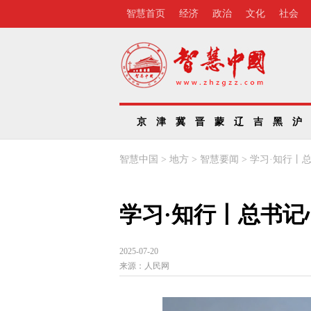
智慧首页
经济
政治
文化
社会
京
津
冀
晋
蒙
辽
吉
黑
沪
智慧中国
>
地方
>
智慧要闻
>
学习·知行丨
学习·知行丨总书
2025-07-20
来源：
人民网