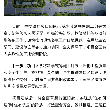
生态
生态文明
能源资源
环境保护
地方生态
休闲旅游
视频
目前，中交路建项目团队已系统谋划整体施工部署方
访谈
动态
案，统筹落实人员调配、机械设备进场、物资材料等各项前
期筹备工作，加快推动现场各项工作落地见效。在属地主管
地方
部门、建设单位等各方通力协同、全力保障下，项目全面转
京
津
冀
晋
蒙
辽
吉
黑
沪
苏
浙
皖
闽
入实质性施工建设新阶段。
赣
鲁
豫
鄂
湘
粤
桂
琼
渝
川
黔
滇
藏
陕
甘
青
宁
新
港
澳
台
下一步，项目团队将科学统筹施工计划，严把工程质量
和安全生产关，抢抓施工黄金期，全力推进复建区建设，确
智库
保高标准交付，让村民早日共享旧改成果，为黄埔区城市更
智库建设
智库专家
智库战略
智库之声
新和高质量发展贡献力量。
信息
地方动态
地方强音
项目建成后，将全面革新片区旧貌，实现从“住有所
居”到“住有优居”的跨越，打造配套齐全、景城相融、宜居宜
在线期刊