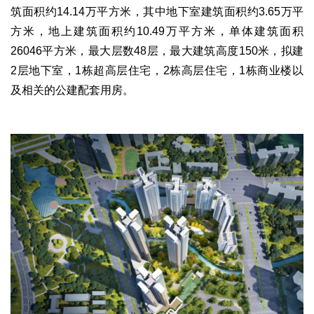
文化观察
智海钩沉
筑面积约14.14万平方米，其中地下室建筑面积约3.65万平
方米，地上建筑面积约10.49万平方米，单体建筑面积
社会
26046平方米，最大层数48层，最大建筑高度150米，拟建
社会治理
社会保障
城乡发展
民生建设
2层地下室，1栋超高层住宅，2栋高层住宅，1栋商业楼以
工业
及相关的公建配套用房。
装备制造
智能制造
制造2025
大国工匠
科教
科技观察
创新前沿
智慧教育
职业教育
三农
智慧农业
智慧乡村
基层之声
国防
国防建设
军民融合
兵器装备
军营风采
国际
中国与世界
国际视点
国际合作
他山之石