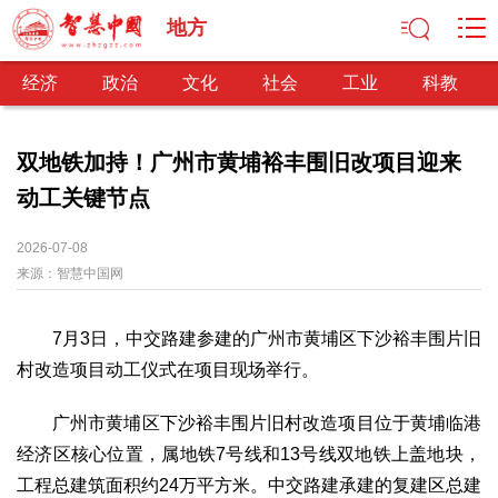
地方
经济
政治
文化
社会
工业
科教
双地铁加持！广州市黄埔裕丰围旧改项目迎来
动工关键节点
经济
经济观察
产业纵横
区域经济
新锐视点
发展理念
2026-07-08
来源：
经济转型
智慧中国网
供给侧改革
政治
7月3日，中交路建参建的广州市黄埔区下沙裕丰围片旧
深化改革
依法治国
司法公正
民主政治
观察思考
村改造项目动工仪式在项目现场举行。
网文推荐
广州市黄埔区下沙裕丰围片旧村改造项目位于黄埔临港
文化
经济区核心位置，属地铁7号线和13号线双地铁上盖地块，
中华文化
核心价值
文化产业
文化事业
艺术百家
工程总建筑面积约24万平方米。中交路建承建的复建区总建