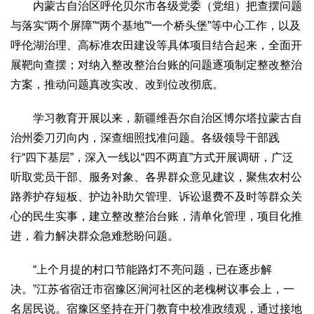
文化观察
智海钩沉
内蒙古自治区呼伦贝尔市各级党委（党组）把查摆问题
与落实“两个屏障”“两个基地”“一个桥头堡”等中心工作，以及
社会
呼伦湖治理、高标准农田建设等具体项目结合起来，全面开
社会治理
社会保障
城乡发展
民生建设
展靶向查摆；对纳入整改整治台账的问题逐项制定整改整治
工业
方案，推动问题真改实改、改到位改彻底。
装备制造
智能制造
制造2025
大国工匠
学习教育开展以来，新疆维吾尔自治区博尔塔拉蒙古自
科教
治州委刀刃向内，深查细照找准问题。各级领导干部践
科技观察
创新前沿
智慧教育
职业教育
行“四下基层”，深入一线以“四不两直”方式开展调研，广泛
听取党员干部、服务对象、各界群众意见建议，聚焦农村公
三农
路养护存短板、护边补助欠管理、诉讼退费不及时等群众关
智慧农业
智慧乡村
基层之声
心的民生实事，建立整改整治台账，清单化管理，项目化推
国防
进，着力解决群众急难愁盼问题。
国防建设
军民融合
兵器装备
军营风采
“上个月提的村口节能路灯不亮问题，已在逐步解
国际
决。”江苏省宿迁市宿豫区涧河社区的老槐树议事会上，一
中国与世界
国际视点
国际合作
他山之石
名居民说。宿豫区坚持在开门教育中校准政绩观，通过接地