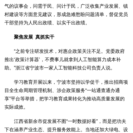
气的议事会，问需于民、问计于民，广泛收集产业发展、镇
生态
村建设等方面意见建议，形成急难愁盼问题清单，督促党员
生态文明
能源资源
环境保护
地方生态
休闲旅游
干部坚持为人民出政绩、以实干出政绩。
视频
访谈
动态
聚焦发展 真抓实干
地方
“之前专注研发技术，对惠企政策关注不足。党委政府
京
津
冀
晋
蒙
辽
吉
黑
沪
苏
浙
皖
闽
推出‘政策计算器’，不费事儿就拿到人工智能算力成本补
赣
鲁
豫
鄂
湘
粤
桂
琼
渝
川
黔
滇
藏
助。”浙江省宁波市一家人工智能科技公司负责人说。
陕
甘
青
宁
新
港
澳
台
学习教育开展以来，宁波市坚持以学促干，推出招商项
智库
目全生命周期管理机制、涉企政策服务“一站通查通办通
智库建设
智库专家
智库战略
智库之声
享”平台等举措，把学习教育成果转化为推动高质量发展的
实际成效。
信息
地方动态
地方强音
江西省新余市促发展不图“一时数据好看”，而是把功夫
下在涵养产业生态、提升服务效能上。当地还加大绿电、设
在线期刊