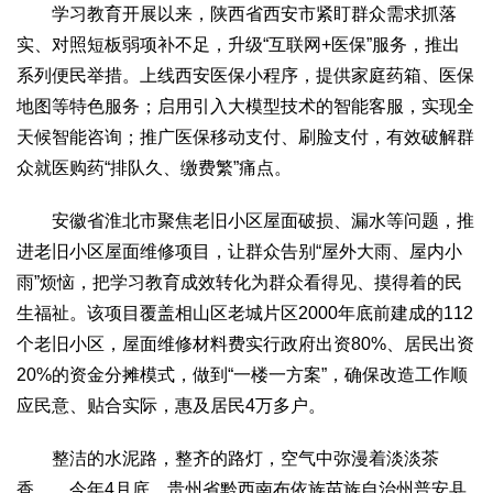
学习教育开展以来，陕西省西安市紧盯群众需求抓落
实、对照短板弱项补不足，升级“互联网+医保”服务，推出
系列便民举措。上线西安医保小程序，提供家庭药箱、医保
地图等特色服务；启用引入大模型技术的智能客服，实现全
天候智能咨询；推广医保移动支付、刷脸支付，有效破解群
众就医购药“排队久、缴费繁”痛点。
安徽省淮北市聚焦老旧小区屋面破损、漏水等问题，推
进老旧小区屋面维修项目，让群众告别“屋外大雨、屋内小
雨”烦恼，把学习教育成效转化为群众看得见、摸得着的民
生福祉。该项目覆盖相山区老城片区2000年底前建成的112
个老旧小区，屋面维修材料费实行政府出资80%、居民出资
20%的资金分摊模式，做到“一楼一方案”，确保改造工作顺
应民意、贴合实际，惠及居民4万多户。
整洁的水泥路，整齐的路灯，空气中弥漫着淡淡茶
香……今年4月底，贵州省黔西南布依族苗族自治州普安县