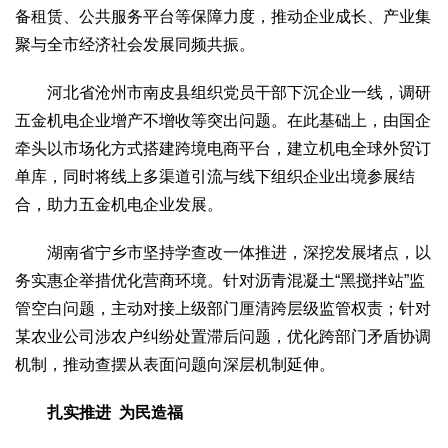
备租赁、公共服务平台等保障力度，推动企业成长、产业集
2017
2016
2015
2018
2019
聚与全市经济社会发展同频共振。
关于我们
河北省沧州市南皮县组织党员干部下沉企业一线，调研
杂志简介
杂志编委会
组织机构
联系我们
智慧中国动态
五金机电企业增产不增收等突出问题。在此基础上，由国企
智慧城市
牵头以市场化方式搭建跨境电商平台，建立机电全球外贸订
全景中国
智慧旅游
智慧教育
智慧医疗
智慧交通
单库，同时将线上多渠道引流与线下组织企业出境参展结
智慧环保
智慧会客厅
县域经济
城乡建设
乡村振兴
合，助力五金机电企业发展。
康养
湖南省宁乡市坚持学查改一体推进，深挖发展堵点，以
工作动态
康养思语
明星老人
项目介绍
县域经济
务实惠企举措优化营商环境。针对沥青混凝土“黑搅拌站”监
成果展示
政策发布
视频播报
工程案例
康养智库
管空白问题，主动对接上级部门厘清跨层级监管权责；针对
合作伙伴
某农业公司涉农户纠纷处置滞后问题，优化跨部门矛盾协调
机制，推动查摆从表面问题向深层机制延伸。
扎实推进 为民造福