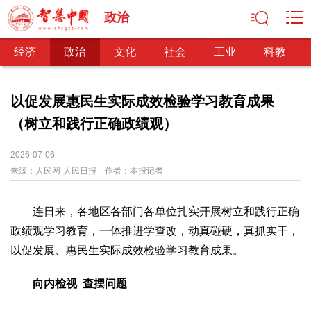
政治
经济
政治
文化
社会
工业
科教
以促发展惠民生实际成效检验学习教育成果
（树立和践行正确政绩观）
经济
经济观察
产业纵横
区域经济
新锐视点
发展理念
2026-07-06
来源：
经济转型
人民网-人民日报
供给侧改革
作者：
本报记者
政治
连日来，各地区各部门各单位扎实开展树立和践行正确
深化改革
依法治国
司法公正
民主政治
观察思考
政绩观学习教育，一体推进学查改，动真碰硬，真抓实干，
网文推荐
以促发展、惠民生实际成效检验学习教育成果。
文化
向内检视 查摆问题
中华文化
核心价值
文化产业
文化事业
艺术百家