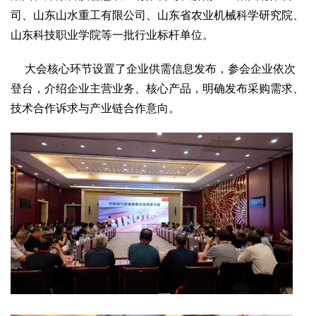
2017
2016
2015
2018
2019
司、山东山水重工有限公司、山东省农业机械科学研究院、
山东科技职业学院等一批行业标杆单位。
关于我们
杂志简介
杂志编委会
组织机构
联系我们
智慧中国动态
大会核心环节设置了企业供需信息发布，参会企业依次
登台，介绍企业主营业务、核心产品，明确发布采购需求、
智慧城市
技术合作诉求与产业链合作意向。
全景中国
智慧旅游
智慧教育
智慧医疗
智慧交通
智慧环保
智慧会客厅
县域经济
城乡建设
乡村振兴
康养
工作动态
康养思语
明星老人
项目介绍
县域经济
成果展示
政策发布
视频播报
工程案例
康养智库
合作伙伴