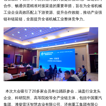
生态
合作、畅通供需精准对接渠道的重要举措，旨在为全省机械
工业企业高效匹配上下游资源、提升合作效能，推动产业强
生态文明
能源资源
环境保护
地方生态
休闲旅游
链补链延链，全面提升全省机械工业整体竞争力。
视频
访谈
动态
地方
京
津
冀
晋
蒙
辽
吉
黑
沪
苏
浙
皖
闽
赣
鲁
豫
鄂
湘
粤
桂
琼
渝
川
黔
滇
藏
陕
甘
青
宁
新
港
澳
台
智库
智库建设
智库专家
智库战略
智库之声
信息
本次大会吸引了
20
多家会员单位踊跃参会，涵盖行业龙头
地方动态
地方强音
企业、科研院所、高等院校等全产业链主体，包括中国重汽
在线期刊
集团、潍柴雷沃智慧农业有限公司、济南重工集团有限公