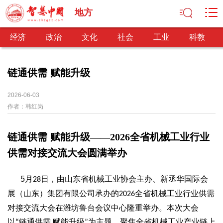
地方
经济
政治
文化
社会
工业
科教
链通供需 赋能升级
经济
2026-06-03
作者：
韩红岗
经济观察
产业纵横
区域经济
新锐视点
发展理念
经济转型
供给侧改革
链通供需
赋能升级
——
2026全省机械工业行业
政治
供需对接交流大会圆满举办
深化改革
依法治国
司法公正
民主政治
观察思考
网文推荐
5
月
日，由山东省机械工业协会主办、新丞华国际会
28
展（山东）集团有限公司承办的
全省机械工业行业供需
文化
2026
对接交流大会在潍坊鲁台会议中心隆重举办。本次大会
中华文化
核心价值
文化产业
文化事业
艺术百家
以
链通供需 赋能升级
为主题，聚焦全省机械工业产业链上
“
”