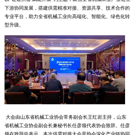
文化观察
智海钩沉
下游协同发展，搭建供需精准对接、资源共享、技术合作的
社会
专业平台，助力全省机械工业向高端化、智能化、绿色化转
社会治理
社会保障
城乡发展
民生建设
型升级。
工业
装备制造
智能制造
制造2025
大国工匠
科教
科技观察
创新前沿
智慧教育
职业教育
三农
智慧农业
智慧乡村
基层之声
国防
国防建设
军民融合
兵器装备
军营风采
大会由山东省机械工业协会常务副会长王红岩主持，山东
国际
省机械工业协会副会长兼秘书长任彦领代表协会致辞。任彦
中国与世界
国际视点
国际合作
他山之石
领在致辞中表示，本次供需对接大会是协会深化产业链协同