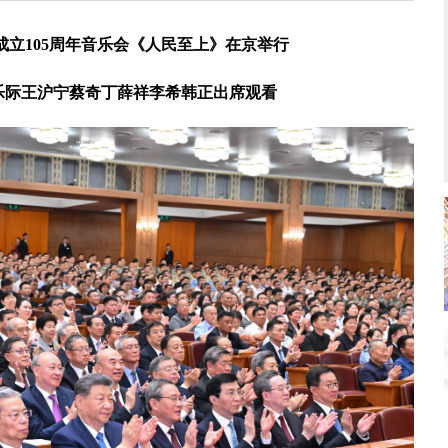
成立105周年音乐会《人民至上》在京举行
乐际王沪宁蔡奇丁薛祥李希韩正出席观看