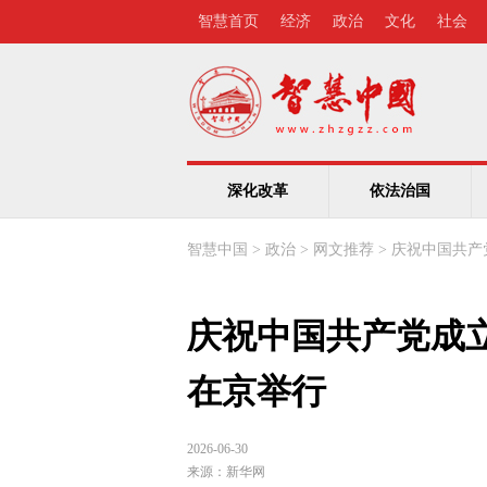
智慧首页
经济
政治
文化
社会
深化改革
依法治国
智慧中国
>
政治
>
网文推荐
>
庆祝中国共产
庆祝中国共产党成立
在京举行
2026-06-30
来源：
新华网