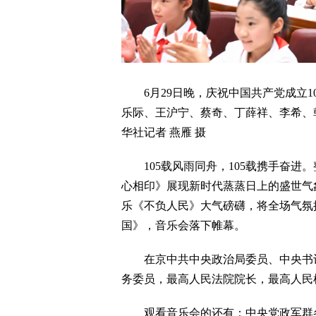
6月29日晚，庆祝中国共产党成立1
乐际、王沪宁、蔡奇、丁薛祥、李希、韩
华社记者 燕雁 摄
105载风雨同舟，105载携手奋进
心相印》展现新时代蒸蒸日上的盛世气
乐《不负人民》大气磅礴，将全场气氛
国》，音乐会落下帷幕。
在京中共中央政治局委员、中央书记
务委员，最高人民法院院长，最高人民
观看音乐会的还有：中央党政军群各