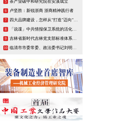
茶产业碳中和研究院在安溪成立
5
卢坚胜：新锐浙商 浙商精神践行者
6
四大品牌建设，怎样从“打造”迈向“打响”
7
「说谍」中共情报保卫系统的活化石，一生战斗在情报战线的陈养山
8
吉林省新时代吉林党支部标准体系（BTX）建设把基层党支部打造成坚强的战斗堡垒
9
临清市市委常委、政法委书记刘明峰领导一行莅临连城智造小镇·烟店轴承产业园调研指导
10