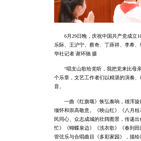
6月29日晚，庆祝中国共产党成立1
乐际、王沪宁、蔡奇、丁薛祥、李希、韩
华社记者 谢环驰 摄
“唱支山歌给党听，我把党来比母亲
个乐章，文艺工作者们以精湛的演奏、
音。
一曲《红旗颂》恢弘奏响，雄浑旋律
缅怀和崇高敬意。《映山红》《八月桂
民同心、众志成城的壮阔图景，传递出
忙》《蝴蝶泉边》《洗衣歌》《春到田
管弦乐与合唱曲目《多彩家园》，描绘