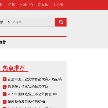
论
信息
县域中心
新媒体
手机版
推荐
热点推荐
首届中国工业文学作品大赛火热征稿
1
陈龙狮：怀念我的母亲何妨
2
2020中国制造业上市公司价值500强榜单
3
岫岩陨石及类陨特殊矿物
4