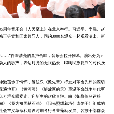
05周年音乐会《人民至上》在北京举行。习近平、李强、赵
正等党和国家领导人，同约3000名观众一起观看演出。新
……”伴着清亮的童声合唱，音乐会拉开帷幕。演出分为五
动人的歌声，表达对党的无限热爱，唱响民族复兴的时代强
激荡赤子情怀，管弦乐《致先辈》抒发对革命先烈的深切
花遍地开》《黄河颂》《解放区的天》重温革命战争年代军
亿万群众跟党走、迎新生的欢欣喜悦。由《扬鞭催马运粮
间》《我为祖国献石油》《阳光照耀着塔什库尔干》组成的
社会主义革命和建设时期各行各业蓬勃发展、各族干部群众