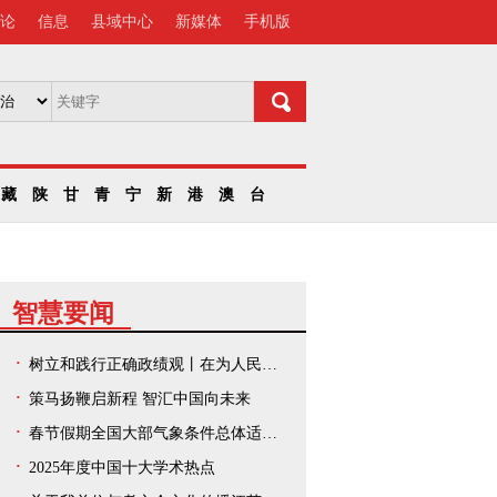
论
信息
县域中心
新媒体
手机版
藏
陕
甘
青
宁
新
港
澳
台
智慧要闻
树立和践行正确政绩观丨在为人民出政绩、以实干出政绩上走在前、作示范——中央和国家机关、人民团体扎实开展树立和践行正确政绩观学习教育
策马扬鞭启新程 智汇中国向未来
春节假期全国大部气象条件总体适宜出游
2025年度中国十大学术热点