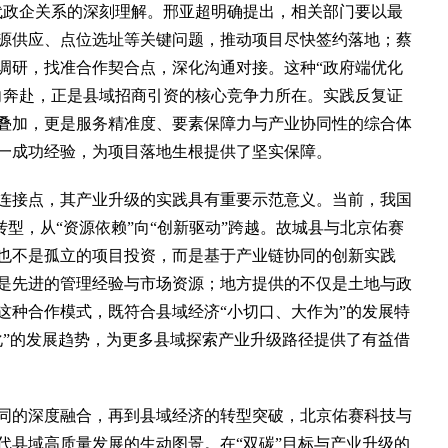
代政企关系的深刻理解。邢亚超明确提出，相关部门要以最
源供应、点位选址等关键问题，推动项目尽快签约落地；蔡
调研，找准合作契合点，深化沟通对接。这种“政府端优化
向奔赴，正是县域招商引资的核心竞争力所在。实践反复证
叠加，更是服务精准度、要素保障力与产业协同性的综合体
一成功经验，为项目落地生根提供了坚实保障。
接点，其产业升级的实践具有重要示范意义。当前，我国
转型，从“资源依赖”向“创新驱动”跨越。故城县与北京佑赛
也不是孤立的项目投资，而是基于产业链协同的创新实践
是先进的管理经验与市场资源；地方提供的不仅是土地与政
这种合作模式，既符合县域经济“小切口、大作为”的发展特
化”的发展趋势，为更多县域探索产业升级路径提供了有益借
的深度融合，再到县域经济的转型突破，北京佑赛科技与
代县域高质量发展的生动图景。在“双碳”目标与产业升级的