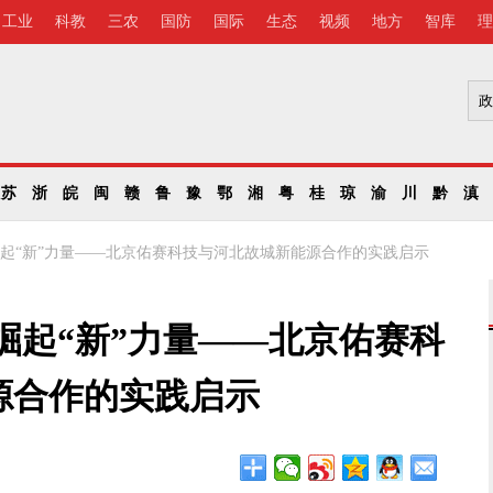
工业
科教
三农
国防
国际
生态
视频
地方
智库
理
苏
浙
皖
闽
赣
鲁
豫
鄂
湘
粤
桂
琼
渝
川
黔
滇
崛起“新”力量——北京佑赛科技与河北故城新能源合作的实践启示
崛起“新”力量——北京佑赛科
源合作的实践启示