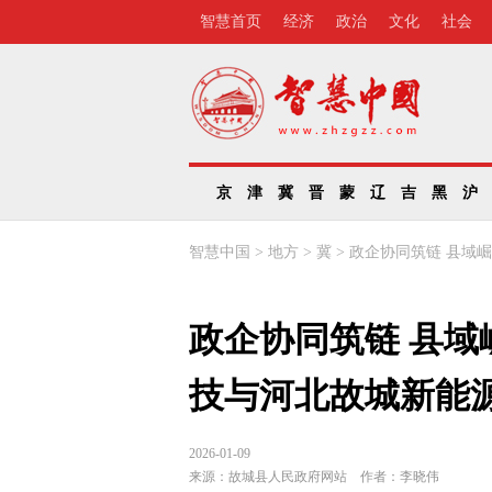
智慧首页
经济
政治
文化
社会
京
津
冀
晋
蒙
辽
吉
黑
沪
智慧中国
>
地方
>
冀
>
政企协同筑链 县域
政企协同筑链 县域
技与河北故城新能
2026-01-09
来源：
故城县人民政府网站
作者：
李晓伟