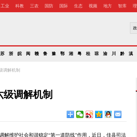
工业
科教
三农
国防
国际
生态
视频
地方
智库
理
苏
浙
皖
闽
赣
鲁
豫
鄂
湘
粤
桂
琼
渝
川
黔
滇
级调解机制
六级调解机制
调解维护社会和谐稳定“第一道防线”作用，近日，佳县司法