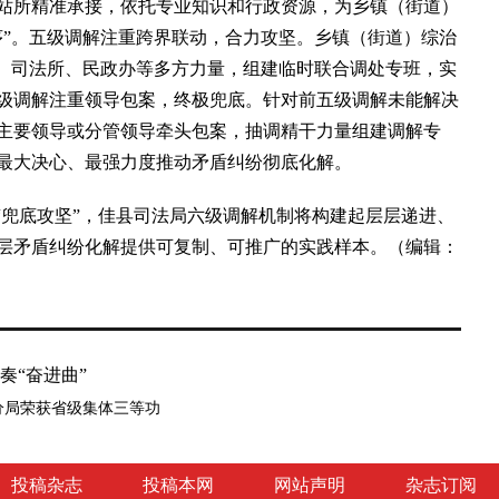
站所精准承接，依托专业知识和行政资源，为乡镇（街道）
序”。五级调解注重跨界联动，合力攻坚。乡镇（街道）综治
所、司法所、民政办等多方力量，组建临时联合调处专班，实
级调解注重领导包案，终极兜底。针对前五级调解未能解决
主要领导或分管领导牵头包案，抽调精干力量组建调解专
最大决心、最强力度推动矛盾纠纷彻底化解。
兜底攻坚”，佳县司法局六级调解机制将构建起层层递进、
层矛盾纠纷化解提供可复制、可推广的实践样本。（编辑：
奏“奋进曲”
分局荣获省级集体三等功
投稿杂志
投稿本网
网站声明
杂志订阅