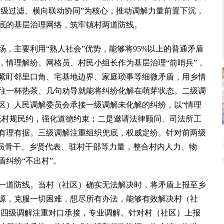
分级过滤、横向联动协同”为核心，推动调解力量前置下沉，
底的基层治理网络，筑牢镇村两道防线。
主要利用“熟人社会”优势，能够将95%以上的普通矛盾
，情理解纷。网格员、村民小组长作为基层治理“前哨兵”，
紧盯邻里口角、宅基地边界、家庭琐事等细微矛盾，用乡情
往一杯热茶、几句劝导就能将纠纷化解在萌芽状态。二级调
区）人民调解委员会承接一级调解未化解的纠纷，以“情理
托村规民约，强化道德约束；二是邀请法律顾问、司法所工
有理有据。三级调解注重组织兜底，权威定纷。针对前两级
党员骨干、乡贤代表、驻村干部等力量，整合村内人力、物
纠纷“不出村”。
道防线。当村（社区）确实无法解决时，将矛盾上报至乡
源，克服一切困难，想尽所有办法，能够有效解决村（社
。四级调解注重对口承接，专业调解。针对村（社区）上报