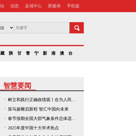
论
信息
县域中心
新媒体
手机版
藏
陕
甘
青
宁
新
港
澳
台
智慧要闻
树立和践行正确政绩观丨在为人民出政绩、以实干出政绩上走在前、作示范——中央和国家机关、人民团体扎实开展树立和践行正确政绩观学习教育
策马扬鞭启新程 智汇中国向未来
春节假期全国大部气象条件总体适宜出游
2025年度中国十大学术热点