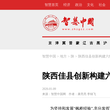
智慧首页
经济
政治
文化
社会
京
津
冀
晋
蒙
辽
吉
黑
沪
智慧中国
>
地方
>
陕
>
陕西佳县创新构建六
陕西佳县创新构建
2026-01-09
来源：
智慧中国网
作者：
康亮亮 李锦飞
为坚持和发展“枫桥经验”,充分发挥