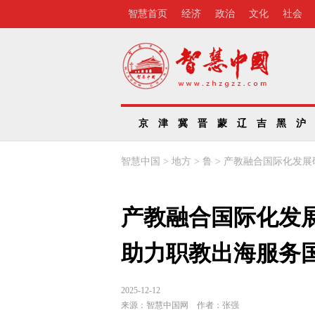
智慧首页
经济
政治
文化
社会
京
津
冀
晋
蒙
辽
吉
黑
沪
智慧中国
>
地方
>
鲁
>
产教融合国际化发展
产教融合国际化发
助力职教出海服务
2025-12-12
来源：
智慧中国网
作者：
张强