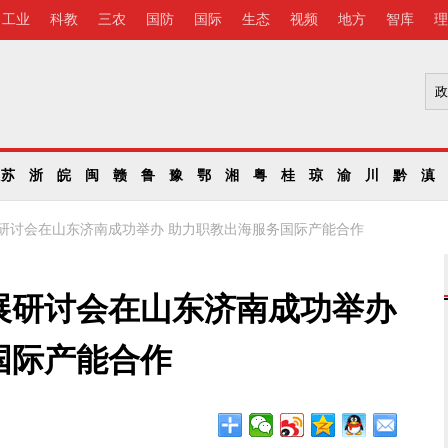
工业
科教
三农
国防
国际
生态
视频
地方
智库
理
苏
浙
皖
闽
赣
鲁
豫
鄂
湘
粤
桂
琼
渝
川
黔
滇
研讨会在山东济南成功举办 助力职教出海服务国际产能合作
展研讨会在山东济南成功举办
国际产能合作