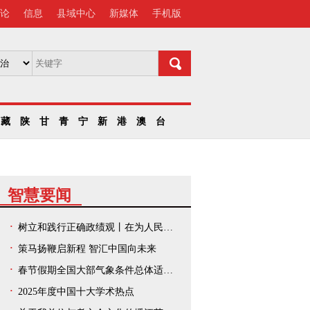
论
信息
县域中心
新媒体
手机版
藏
陕
甘
青
宁
新
港
澳
台
智慧要闻
树立和践行正确政绩观丨在为人民出政绩、以实干出政绩上走在前、作示范——中央和国家机关、人民团体扎实开展树立和践行正确政绩观学习教育
策马扬鞭启新程 智汇中国向未来
春节假期全国大部气象条件总体适宜出游
2025年度中国十大学术热点