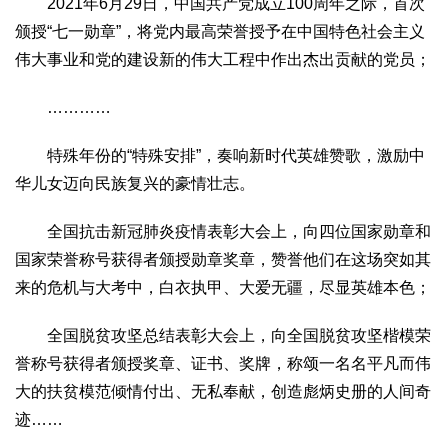
2021年6月29日，中国共产党成立100周年之际，首次
颁授“七一勋章”，将党内最高荣誉授予在中国特色社会主义
伟大事业和党的建设新的伟大工程中作出杰出贡献的党员；
…………
特殊年份的“特殊安排”，奏响新时代英雄赞歌，激励中
华儿女迈向民族复兴的豪情壮志。
全国抗击新冠肺炎疫情表彰大会上，向四位国家勋章和
国家荣誉称号获得者颁授勋章奖章，赞誉他们在这场突如其
来的危机与大考中，白衣执甲、大爱无疆，尽显英雄本色；
全国脱贫攻坚总结表彰大会上，向全国脱贫攻坚楷模荣
誉称号获得者颁授奖章、证书、奖牌，称颂一名名平凡而伟
大的扶贫模范倾情付出、无私奉献，创造彪炳史册的人间奇
迹……