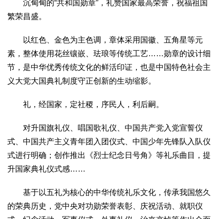
沉甸甸的“共和国勋章”，礼赞国家最高荣誉，祝福祖国
繁荣昌盛。
以红色、金色为主色调，章体采用国徽、五角星等元
素，整体使用花丝镶嵌、珐琅等传统工艺……勋章的设计细
节，是中华优秀传统文化的鲜活印证，也是中国特色社会主
义大党大国典礼制度守正创新的生动缩影。
礼，经国家，定社稷，序民人，利后嗣。
对升国旗礼仪、唱国歌礼仪、中国共产党入党宣誓仪
式、中国共产主义青年团入团仪式、中国少年先锋队入队仪
式进行明确；创作推出《烈士纪念日号角》等礼乐曲目，提
升国家典礼仪式感……
基于以五礼为核心的中华传统礼乐文化，传承我国悠久
的荣典历史，党中央对功勋荣誉表彰、庆祝活动、就职仪