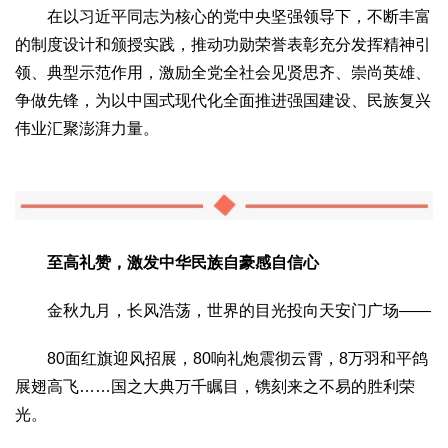
在以习近平同志为核心的党中央坚强领导下，不断丰富
2017
2016
2015
2018
2019
的制度设计和颁授实践，推动功勋荣誉表彰充分发挥精神引
关于我们
领、典型示范作用，激励全党全社会见贤思齐、崇尚英雄、
杂志简介
杂志编委会
组织机构
联系我们
智慧中国动态
争做先锋，为以中国式现代化全面推进强国建设、民族复兴
伟业汇聚澎湃力量。
智慧城市
全景中国
智慧旅游
智慧教育
智慧医疗
智慧交通
智慧环保
智慧会客厅
县域经济
城乡建设
乡村振兴
康养
至高礼赞，激发中华民族自豪感自信心
工作动态
康养思语
明星老人
项目介绍
县域经济
成果展示
政策发布
视频播报
工程案例
康养智库
金秋九月，长风浩荡，世界的目光投向天安门广场——
合作伙伴
80面红旗迎风招展，80响礼炮震彻云霄，8万羽和平鸽
展翅高飞……国之大典万千瞩目，镌刻来之不易的胜利荣
光。