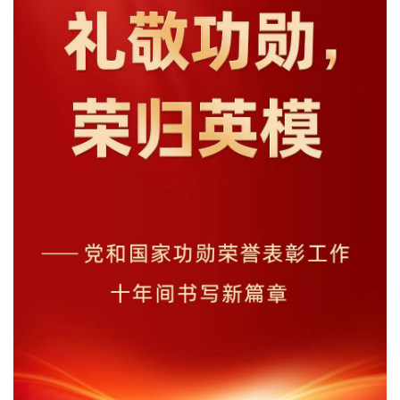
文化观察
智海钩沉
社会
社会治理
社会保障
城乡发展
民生建设
工业
装备制造
智能制造
制造2025
大国工匠
科教
科技观察
创新前沿
智慧教育
职业教育
三农
智慧农业
智慧乡村
基层之声
国防
国防建设
军民融合
兵器装备
军营风采
国际
中国与世界
国际视点
国际合作
他山之石