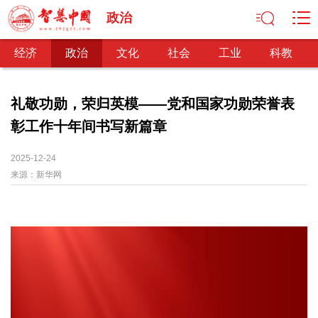
政治
经济
政治
文化
社会
工业
科教
礼敬功勋，荣归英模——党和国家功勋荣誉表
彰工作十年间书写新篇章
经济
经济观察
产业纵横
区域经济
新锐视点
发展理念
2025-12-24
来源：
经济转型
新华网
供给侧改革
政治
深化改革
依法治国
司法公正
民主政治
观察思考
网文推荐
文化
中华文化
核心价值
文化产业
文化事业
艺术百家