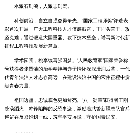
水激石则鸣，人激志则宏。
科创前沿，自立自强奋勇争先。“国家工程师奖”评选表
彰首次开展，广大工程科技人才倍感振奋，正埋头苦干、攻
坚克难，通过锻造大国重器、攻下技术堡垒，谱写新时代新
征程工程科技发展新篇章。
学术园圃，桃李续写强国梦。“人民教育家”国家荣誉称
号获得者张晋藩的治学精神与赤子情怀深深浸润后辈，一代
代青年法治人才志存高远，在建设法治中国的宏伟征程中贡
献青春力量。
祖国边疆，忠诚底色更加鲜亮。“八一勋章”获得者王刚
赴汤蹈火、冲锋陷阵的反恐事迹，激励着武警新疆总队官兵
巡逻在反恐维稳一线，筑牢平安屏障，守护国泰民安。
…………