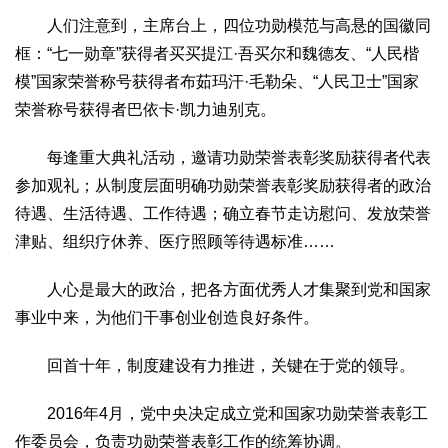
人们注意到，主席台上，四位功勋模范与高悬的国徽同
框：“七一勋章”获得者买买提江·吾买尔和魏德友、“人民楷
模”国家荣誉称号获得者布茹玛汗·毛勒朵、“人民卫士”国家
荣誉称号获得者巴依卡·凯力迪别克。
每逢重大典礼活动，邀请功勋荣誉表彰奖励获得者代表
参加观礼；从制度层面明确功勋荣誉表彰奖励获得者的政治
待遇、生活待遇、工作待遇；确立春节走访慰问、发放荣誉
津贴、组织疗休养、医疗照顾等待遇标准……
人心是最大的政治，把各方面优秀人才集聚到党和国家
事业中来，为他们干事创业创造良好条件。
回首十年，制度建设有力推进，关键在于党的领导。
2016年4月，党中央决定成立党和国家功勋荣誉表彰工
作委员会，负责功勋荣誉表彰工作的统筹协调。