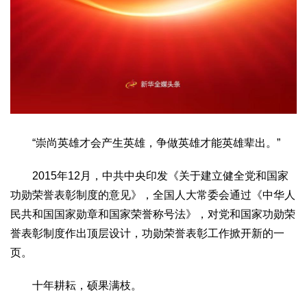
生态
生态文明
能源资源
环境保护
地方生态
休闲旅游
视频
访谈
动态
地方
京
津
冀
晋
蒙
辽
吉
黑
沪
苏
浙
皖
闽
“崇尚英雄才会产生英雄，争做英雄才能英雄辈出。”
赣
鲁
豫
鄂
湘
粤
桂
琼
渝
川
黔
滇
藏
陕
甘
青
宁
新
港
澳
台
2015年12月，中共中央印发《关于建立健全党和国家
功勋荣誉表彰制度的意见》，全国人大常委会通过《中华人
智库
民共和国国家勋章和国家荣誉称号法》，对党和国家功勋荣
智库建设
智库专家
智库战略
智库之声
誉表彰制度作出顶层设计，功勋荣誉表彰工作掀开新的一
信息
页。
地方动态
地方强音
十年耕耘，硕果满枝。
在线期刊