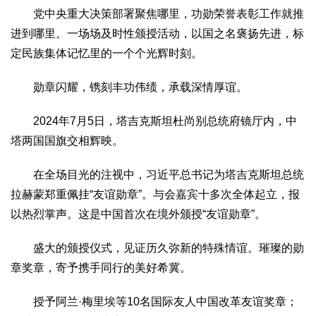
党中央重大决策部署聚焦哪里，功勋荣誉表彰工作就推
进到哪里。一场场及时性颁授活动，以国之名褒扬先进，标
定民族集体记忆里的一个个光辉时刻。
勋章闪耀，镌刻丰功伟绩，承载深情厚谊。
2024年7月5日，塔吉克斯坦杜尚别总统府镜厅内，中
塔两国国旗交相辉映。
在全场目光的注视中，习近平总书记为塔吉克斯坦总统
拉赫蒙郑重佩挂“友谊勋章”。与会嘉宾十多次全体起立，报
以热烈掌声。这是中国首次在境外颁授“友谊勋章”。
盛大的颁授仪式，见证历久弥新的特殊情谊。璀璨的勋
章奖章，寄予携手同行的美好希冀。
授予阿兰·梅里埃等10名国际友人中国改革友谊奖章；