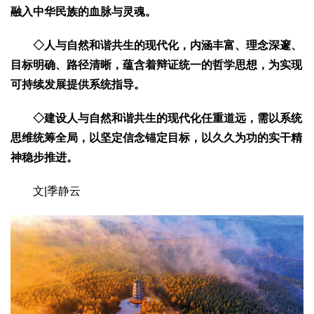
文化观察
智海钩沉
融入中华民族的血脉与灵魂。
社会
◇
人与自然和谐共生的现代化，内涵丰富、理念深邃、
社会治理
社会保障
城乡发展
民生建设
目标明确、路径清晰，蕴含着辩证统一的哲学思想，为实现
工业
可持续发展提供系统指导。
装备制造
智能制造
制造2025
大国工匠
◇
建设人与自然和谐共生的现代化任重道远，需以系统
科教
思维统筹全局，以坚定信念锚定目标，以久久为功的实干精
科技观察
创新前沿
智慧教育
职业教育
神稳步推进。
三农
文|季静云
智慧农业
智慧乡村
基层之声
国防
国防建设
军民融合
兵器装备
军营风采
国际
中国与世界
国际视点
国际合作
他山之石