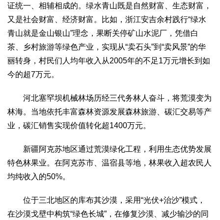
证统一、相辅相成的。绿水青山既是自然财富、生态财富，
又是社会财富、经济财富。比如，浙江安吉余村践行“绿水
青山就是金山银山”理念，果断关停矿山水泥厂，凭借白
茶、乡村旅游等绿色产业，实现从“卖石头”到“卖风景”的华
丽转身，村民们人均年收入从2005年的不足1万元增长到如
今的超7万元。
河北塞罕坝机械林场历经三代务林人奋斗，将荒漠变为
林海。当地依托丰富森林资源发展森林旅游、碳汇交易等产
业，碳汇销售实现价值转化超1400万元。
新疆阿克苏地区通过荒漠绿化工程，利用生态优势发展
特色林果业。在阿克苏市、温宿县等地，林果收入超农民人
均纯收入的50%。
位于三北地区的库布其沙漠，采用“光伏+治沙”模式，
在沙漠戈壁中构筑“绿色长城”，在修复沙漠、减少输沙的同