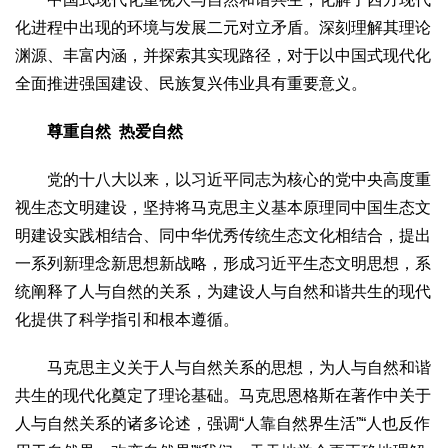
2017
2016
2015
2018
2019
化进程中出现的环境与发展二元对立矛盾。深刻理解其理论
渊源、丰富内涵，并探索其实现路径，对于以中国式现代化
关于我们
全面推进强国建设、民族复兴伟业具有重要意义。
杂志简介
杂志编委会
组织机构
联系我们
智慧中国动态
尊重自然 热爱自然
智慧城市
全景中国
智慧旅游
智慧教育
智慧医疗
智慧交通
党的十八大以来，以习近平同志为核心的党中央高度重
智慧环保
智慧会客厅
县域经济
城乡建设
乡村振兴
视生态文明建设，坚持将马克思主义基本原理同中国生态文
明建设实践相结合、同中华优秀传统生态文化相结合，提出
康养
一系列新理念新思想新战略，形成习近平生态文明思想，系
工作动态
康养思语
明星老人
项目介绍
县域经济
统阐释了人与自然的关系，为建设人与自然和谐共生的现代
成果展示
政策发布
视频播报
工程案例
康养智库
化提供了科学指引和根本遵循。
合作伙伴
马克思主义关于人与自然关系的思想，为人与自然和谐
共生的现代化奠定了理论基础。马克思恩格斯在著作中关于
人与自然关系的诸多论述，强调“人靠自然界生活”“人也反作