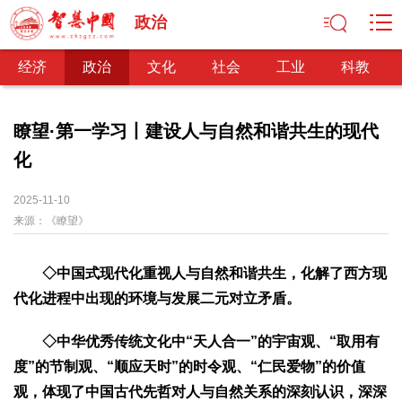
政治
经济
政治
文化
社会
工业
科教
瞭望·第一学习丨建设人与自然和谐共生的现代
化
经济
经济观察
产业纵横
区域经济
新锐视点
发展理念
2025-11-10
来源：
经济转型
《瞭望》
供给侧改革
政治
◇
中国式现代化重视人与自然和谐共生，化解了西方现
深化改革
依法治国
司法公正
民主政治
观察思考
代化进程中出现的环境与发展二元对立矛盾。
网文推荐
◇
中华优秀传统文化中“天人合一”的宇宙观、“取用有
文化
度”的节制观、“顺应天时”的时令观、“仁民爱物”的价值
中华文化
核心价值
文化产业
文化事业
艺术百家
观，体现了中国古代先哲对人与自然关系的深刻认识，深深