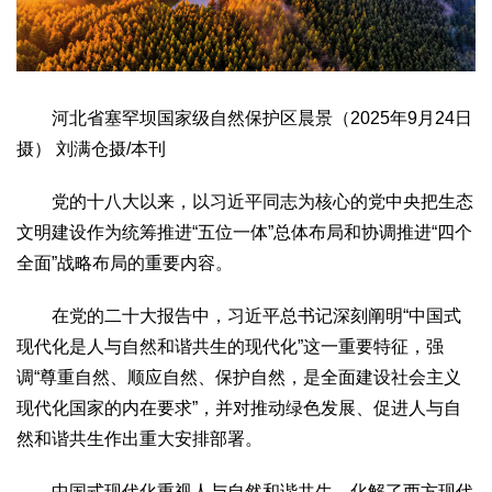
生态
生态文明
能源资源
环境保护
地方生态
休闲旅游
视频
河北省塞罕坝国家级自然保护区晨景（2025年9月24日
访谈
动态
摄） 刘满仓摄/本刊
地方
党的十八大以来，以习近平同志为核心的党中央把生态
京
津
冀
晋
蒙
辽
吉
黑
沪
苏
浙
皖
闽
文明建设作为统筹推进“五位一体”总体布局和协调推进“四个
赣
鲁
豫
鄂
湘
粤
桂
琼
渝
川
黔
滇
藏
全面”战略布局的重要内容。
陕
甘
青
宁
新
港
澳
台
在党的二十大报告中，习近平总书记深刻阐明“中国式
智库
现代化是人与自然和谐共生的现代化”这一重要特征，强
智库建设
智库专家
智库战略
智库之声
调“尊重自然、顺应自然、保护自然，是全面建设社会主义
信息
现代化国家的内在要求”，并对推动绿色发展、促进人与自
地方动态
地方强音
然和谐共生作出重大安排部署。
在线期刊
中国式现代化重视人与自然和谐共生，化解了西方现代