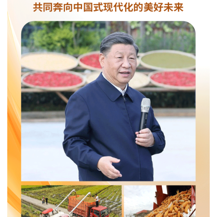
文化观察
智海钩沉
社会
社会治理
社会保障
城乡发展
民生建设
工业
装备制造
智能制造
制造2025
大国工匠
科教
科技观察
创新前沿
智慧教育
职业教育
三农
智慧农业
智慧乡村
基层之声
国防
国防建设
军民融合
兵器装备
军营风采
国际
中国与世界
国际视点
国际合作
他山之石