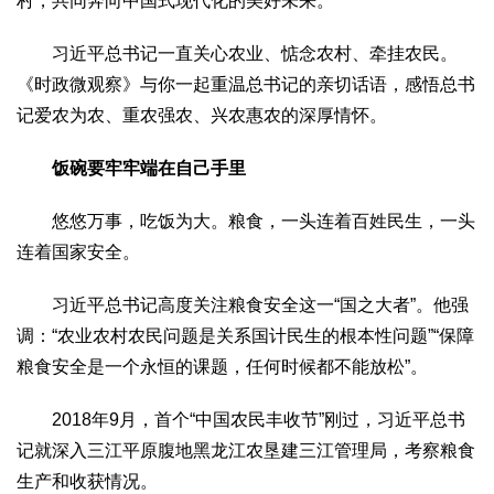
村，共同奔向中国式现代化的美好未来。”
2017
2016
2015
2018
2019
习近平总书记一直关心农业、惦念农村、牵挂农民。
关于我们
《时政微观察》与你一起重温总书记的亲切话语，感悟总书
杂志简介
杂志编委会
组织机构
联系我们
智慧中国动态
记爱农为农、重农强农、兴农惠农的深厚情怀。
智慧城市
饭碗要牢牢端在自己手里
全景中国
智慧旅游
智慧教育
智慧医疗
智慧交通
智慧环保
智慧会客厅
县域经济
城乡建设
乡村振兴
悠悠万事，吃饭为大。粮食，一头连着百姓民生，一头
连着国家安全。
康养
工作动态
康养思语
明星老人
项目介绍
县域经济
习近平总书记高度关注粮食安全这一“国之大者”。他强
成果展示
政策发布
视频播报
工程案例
康养智库
调：“农业农村农民问题是关系国计民生的根本性问题”“保障
合作伙伴
粮食安全是一个永恒的课题，任何时候都不能放松”。
2018年9月，首个“中国农民丰收节”刚过，习近平总书
记就深入三江平原腹地黑龙江农垦建三江管理局，考察粮食
生产和收获情况。