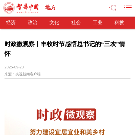
地方
经济
政治
文化
社会
工业
科教
时政微观察丨丰收时节感悟总书记的“三农”情
怀
经济
经济观察
产业纵横
区域经济
新锐视点
发展理念
2025-09-23
来源：
经济转型
央视新闻客户端
供给侧改革
政治
深化改革
依法治国
司法公正
民主政治
观察思考
网文推荐
文化
中华文化
核心价值
文化产业
文化事业
艺术百家