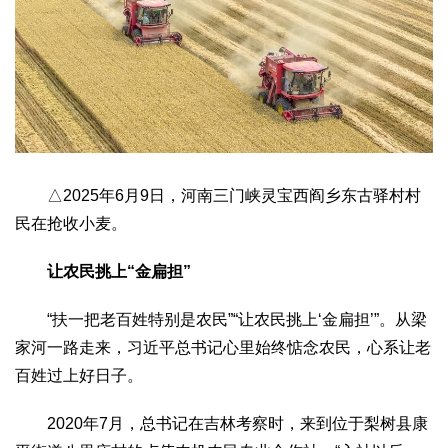
△2025年6月9日，河南三门峡灵宝西阎乡东古驿村村
民在抢收小麦。
让农民挑上“金扁担”
“扶一把老百姓特别是农民”“让农民挑上‘金扁担’”。从梁
家河一路走来，习近平总书记心里始终惦念农民，心系让老
百姓过上好日子。
2020年7月，总书记在吉林考察时，来到位于梨树县康