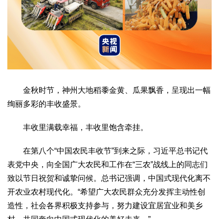
生态
生态文明
能源资源
环境保护
地方生态
休闲旅游
视频
访谈
动态
地方
金秋时节，神州大地稻黍金黄、瓜果飘香，呈现出一幅
京
津
冀
晋
蒙
辽
吉
黑
沪
苏
浙
皖
闽
绚丽多彩的丰收盛景。
赣
鲁
豫
鄂
湘
粤
桂
琼
渝
川
黔
滇
藏
陕
甘
青
宁
新
港
澳
台
丰收里满载幸福，丰收里饱含牵挂。
智库
在第八个“中国农民丰收节”到来之际，习近平总书记代
智库建设
智库专家
智库战略
智库之声
表党中央，向全国广大农民和工作在“三农”战线上的同志们
致以节日祝贺和诚挚问候。总书记强调，中国式现代化离不
信息
开农业农村现代化。“希望广大农民群众充分发挥主动性创
地方动态
地方强音
造性，社会各界积极支持参与，努力建设宜居宜业和美乡
在线期刊