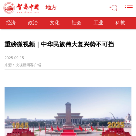
地方
经济
政治
文化
社会
工业
科教
重磅微视频｜中华民族伟大复兴势不可挡
经济
2025-09-15
来源：
央视新闻客户端
经济观察
产业纵横
区域经济
新锐视点
发展理念
经济转型
供给侧改革
政治
深化改革
依法治国
司法公正
民主政治
观察思考
网文推荐
文化
中华文化
核心价值
文化产业
文化事业
艺术百家