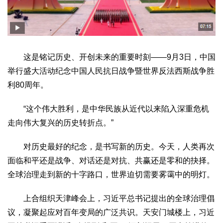
文化观察
智海钩沉
社会
社会治理
社会保障
城乡发展
民生建设
这是铭记历史、开创未来的重要时刻——9月3日，中国
工业
举行盛大活动纪念中国人民抗日战争暨世界反法西斯战争胜
装备制造
智能制造
制造2025
大国工匠
利80周年。
科教
科技观察
创新前沿
智慧教育
职业教育
“这个伟大胜利，是中华民族从近代以来陷入深重危机
走向伟大复兴的历史转折点。”
三农
智慧农业
智慧乡村
基层之声
对历史最好的纪念，是书写新的历史。今天，人类再次
面临和平还是战争、对话还是对抗、共赢还是零和的抉择。
国防
全球治理走到新的十字路口，世界迫切需要雾霭中的明灯。
国防建设
军民融合
兵器装备
军营风采
上合组织天津峰会上，习近平总书记提出的全球治理倡
国际
议，凝聚起应对百年变局的广泛共识。天安门城楼上，习近
中国与世界
国际视点
国际合作
他山之石