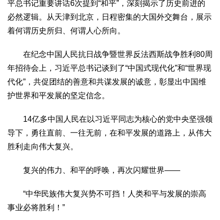
平总书记重要讲话6次提到“和平”，深刻揭示了历史前进的
生态
必然逻辑。从天津到北京，日程密集的大国外交舞台，展示
生态文明
能源资源
环境保护
地方生态
休闲旅游
着何谓历史所归、何谓人心所向。
视频
在纪念中国人民抗日战争暨世界反法西斯战争胜利80周
访谈
动态
年招待会上，习近平总书记谈到了“中国式现代化”和“世界现
地方
代化”，共促团结的善意和共谋发展的诚意，彰显出中国维
京
津
冀
晋
蒙
辽
吉
黑
沪
苏
浙
皖
闽
护世界和平发展的坚定信念。
赣
鲁
豫
鄂
湘
粤
桂
琼
渝
川
黔
滇
藏
14亿多中国人民在以习近平同志为核心的党中央坚强领
陕
甘
青
宁
新
港
澳
台
导下，勇往直前、一往无前，在和平发展的道路上，从伟大
智库
胜利走向伟大复兴。
智库建设
智库专家
智库战略
智库之声
复兴的伟力、和平的呼唤，再次闪耀世界——
信息
“中华民族伟大复兴势不可挡！人类和平与发展的崇高
地方动态
地方强音
事业必将胜利！”
在线期刊