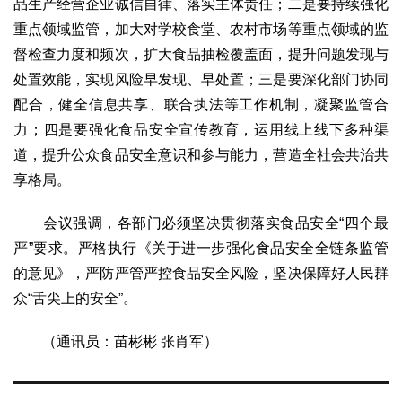
品生产经营企业诚信自律、落实主体责任；二是要持续强化
生态
重点领域监管，加大对学校食堂、农村市场等重点领域的监
生态文明
能源资源
环境保护
地方生态
休闲旅游
督检查力度和频次，扩大食品抽检覆盖面，提升问题发现与
处置效能，实现风险早发现、早处置；三是要深化部门协同
视频
配合，健全信息共享、联合执法等工作机制，凝聚监管合
访谈
动态
力；四是要强化食品安全宣传教育，运用线上线下多种渠
地方
道，提升公众食品安全意识和参与能力，营造全社会共治共
京
津
冀
晋
蒙
辽
吉
黑
沪
苏
浙
皖
闽
享格局。
赣
鲁
豫
鄂
湘
粤
桂
琼
渝
川
黔
滇
藏
会议强调，各部门必须坚决贯彻落实食品安全“四个最
陕
甘
青
宁
新
港
澳
台
严”要求。严格执行《关于进一步强化食品安全全链条监管
智库
的意见》，严防严管严控食品安全风险，坚决保障好人民群
智库建设
智库专家
智库战略
智库之声
众“舌尖上的安全”。
信息
（通讯员：苗彬彬 张肖军）
地方动态
地方强音
在线期刊