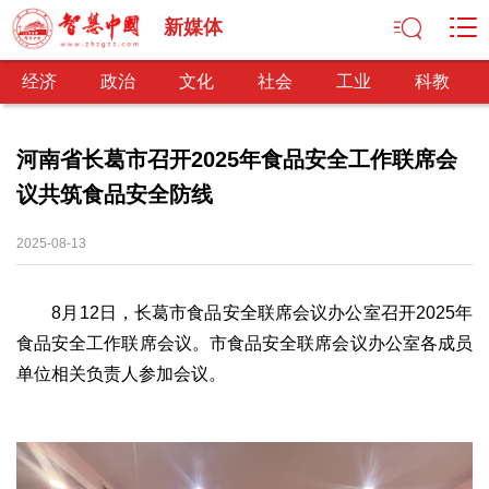
新媒体
经济
政治
文化
社会
工业
科教
河南省长葛市召开2025年食品安全工作联席会
议共筑食品安全防线
经济
经济观察
产业纵横
区域经济
新锐视点
发展理念
2025-08-13
经济转型
供给侧改革
8月12日，长葛市食品安全联席会议办公室召开2025年
政治
食品安全工作联席会议。市食品安全联席会议办公室各成员
深化改革
依法治国
司法公正
民主政治
观察思考
单位相关负责人参加会议。
网文推荐
文化
中华文化
核心价值
文化产业
文化事业
艺术百家