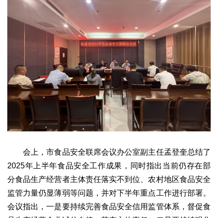
文化观察
智海钩沉
社会
社会治理
社会保障
城乡发展
民生建设
工业
装备制造
智能制造
制造2025
大国工匠
科教
科技观察
创新前沿
智慧教育
职业教育
三农
智慧农业
智慧乡村
基层之声
会上，市食品安全联席会议办公室副主任孟登奎总结了
国防
2025年上半年食品安全工作成果，同时指出当前仍存在部
国防建设
军民融合
兵器装备
军营风采
分食品生产经营者主体责任落实不到位、农村地区食品安全
监管力量仍显薄弱等问题，并对下半年重点工作进行部署。
国际
会议指出，一是要持续完善食品安全信用监管体系，督促食
中国与世界
国际视点
国际合作
他山之石