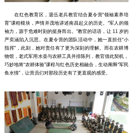
2017
2016
2015
2018
2019
在红色教育区，退伍老兵教官结合夏令营“领袖素养培
关于我们
育”课程模块，声情并茂地讲述南昌起义的历史。“军人的领
杂志简介
杂志编委会
组织机构
联系我们
智慧中国动态
袖力，源于危难时刻的挺身而出。”教官的话语，让 11 岁的
严奕涵陷入沉思。在夏令营的团队活动中，她一直担任“小
智慧城市
指挥”，此刻，她对责任有了更为深刻的理解。而在农耕博
全景中国
智慧旅游
智慧教育
智慧医疗
智慧交通
物馆，老式军用水壶与农耕工具并排陈列，教官借此契机，
智慧环保
智慧会客厅
县域经济
城乡建设
乡村振兴
巧妙地将“农耕体验”课程与红色历史相融合，生动阐释“军民
康养
鱼水情”，让营员们对那段历史有了更直观的感受。
工作动态
康养思语
明星老人
项目介绍
县域经济
成果展示
政策发布
视频播报
工程案例
康养智库
合作伙伴