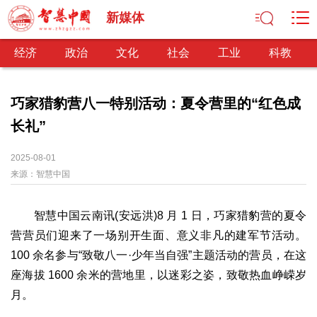
新媒体
经济
政治
文化
社会
工业
科教
巧家猎豹营八一特别活动：夏令营里的“红色成
长礼”
经济
经济观察
产业纵横
区域经济
新锐视点
发展理念
2025-08-01
来源：
经济转型
智慧中国
供给侧改革
政治
智慧中国云南讯(安远洪)8 月 1 日，巧家猎豹营的夏令
深化改革
依法治国
司法公正
民主政治
观察思考
营营员们迎来了一场别开生面、意义非凡的建军节活动。
网文推荐
100 余名参与“致敬八一·少年当自强”主题活动的营员，在这
座海拔 1600 余米的营地里，以迷彩之姿，致敬热血峥嵘岁
文化
月。
中华文化
核心价值
文化产业
文化事业
艺术百家