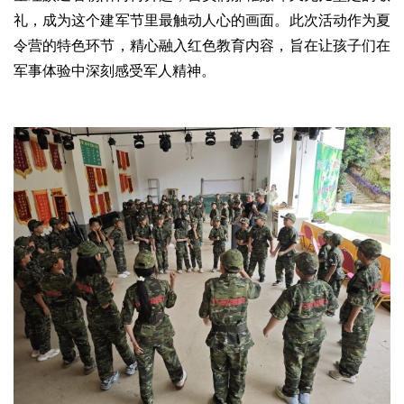
生态
礼，成为这个建军节里最触动人心的画面。此次活动作为夏
令营的特色环节，精心融入红色教育内容，旨在让孩子们在
生态文明
能源资源
环境保护
地方生态
休闲旅游
军事体验中深刻感受军人精神。
视频
访谈
动态
地方
京
津
冀
晋
蒙
辽
吉
黑
沪
苏
浙
皖
闽
赣
鲁
豫
鄂
湘
粤
桂
琼
渝
川
黔
滇
藏
陕
甘
青
宁
新
港
澳
台
智库
智库建设
智库专家
智库战略
智库之声
信息
地方动态
地方强音
在线期刊