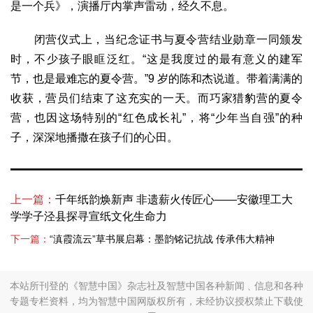
是一个兵》，演播厅内掌声雷动，经久不息。
闭营仪式上，当纪念证书与夏令营结业勋章一同颁发
时，不少孩子眼眶泛红。“这是我度过的最有意义的建军
节，也是最难忘的夏令营。”9 岁的陈和杰说道。带着满满的
收获，营员们结束了这充实的一天。而巧家猎豹营的夏令
营，也因这场特别的“红色成长礼”，将“少年当自强”的种
子，深深地播撒在孩子们的心田。
上一篇：
千年纸韵焕新声 非遗薪火传匠心——安徽理工大
学学子泾县探寻宣纸文化生命力
下一篇：
“滇霞流云”草书展启幕：墨韵铭记抗战 传承伟大精神
本站所刊登的《智慧中国》杂志社及智慧中国各种新闻﹑信息和各种
专题专栏资料，均为智慧中国网版权所有，未经协议授权禁止下载使