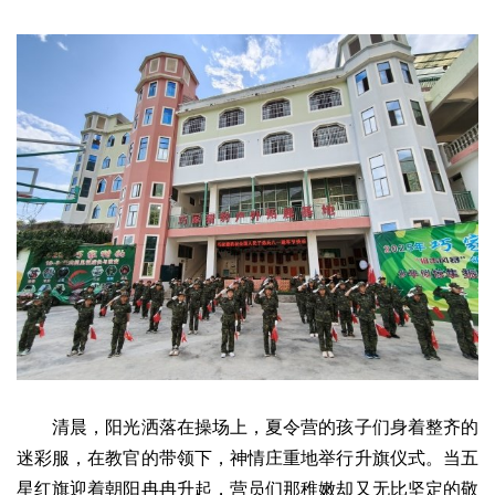
文化观察
智海钩沉
社会
社会治理
社会保障
城乡发展
民生建设
工业
装备制造
智能制造
制造2025
大国工匠
科教
科技观察
创新前沿
智慧教育
职业教育
三农
智慧农业
智慧乡村
基层之声
国防
国防建设
军民融合
兵器装备
军营风采
清晨，阳光洒落在操场上，夏令营的孩子们身着整齐的
国际
迷彩服，在教官的带领下，神情庄重地举行升旗仪式。当五
中国与世界
国际视点
国际合作
他山之石
星红旗迎着朝阳冉冉升起，营员们那稚嫩却又无比坚定的敬