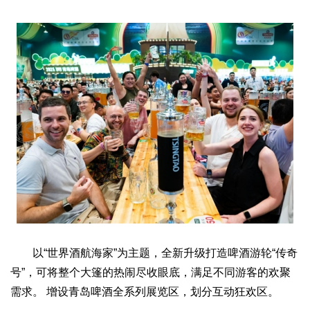
文化观察
智海钩沉
社会
社会治理
社会保障
城乡发展
民生建设
工业
装备制造
智能制造
制造2025
大国工匠
科教
科技观察
创新前沿
智慧教育
职业教育
三农
智慧农业
智慧乡村
基层之声
国防
国防建设
军民融合
兵器装备
军营风采
以“世界酒航海家”为主题，全新升级打造啤酒游轮“传奇
号”，可将整个大篷的热闹尽收眼底，满足不同游客的欢聚
国际
需求。 增设青岛啤酒全系列展览区，划分互动狂欢区。
中国与世界
国际视点
国际合作
他山之石