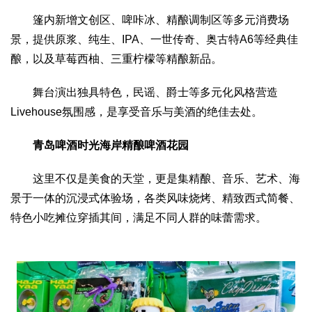
篷内新增文创区、啤咔冰、精酿调制区等多元消费场
景，提供原浆、纯生、IPA、一世传奇、奥古特A6等经典佳
酿，以及草莓西柚、三重柠檬等精酿新品。
舞台演出独具特色，民谣、爵士等多元化风格营造
Livehouse氛围感，是享受音乐与美酒的绝佳去处。
青岛啤酒时光海岸精酿啤酒花园
这里不仅是美食的天堂，更是集精酿、音乐、艺术、海
景于一体的沉浸式体验场，各类风味烧烤、精致西式简餐、
特色小吃摊位穿插其间，满足不同人群的味蕾需求。