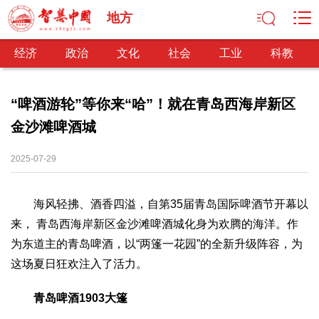
地方
经济
政治
文化
社会
工业
科教
“啤酒游轮”等你来“哈”！就在青岛西海岸新区
金沙滩啤酒城
经济
经济观察
产业纵横
区域经济
新锐视点
发展理念
2025-07-29
经济转型
供给侧改革
海风轻拂、酒香四溢，自第35届青岛国际啤酒节开幕以
政治
来， 青岛西海岸新区金沙滩啤酒城化身为欢腾的海洋。作
深化改革
依法治国
司法公正
民主政治
观察思考
为东道主的青岛啤酒，以“两篷一花园”的全新升级阵容，为
网文推荐
这场夏日狂欢注入了活力。
文化
青岛啤酒1903大篷
中华文化
核心价值
文化产业
文化事业
艺术百家