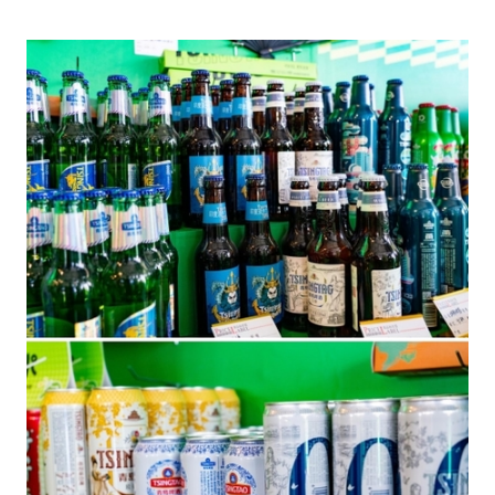
生态
生态文明
能源资源
环境保护
地方生态
休闲旅游
视频
访谈
动态
地方
京
津
冀
晋
蒙
辽
吉
黑
沪
苏
浙
皖
闽
赣
鲁
豫
鄂
湘
粤
桂
琼
渝
川
黔
滇
藏
陕
甘
青
宁
新
港
澳
台
智库
智库建设
智库专家
智库战略
智库之声
信息
地方动态
地方强音
在线期刊