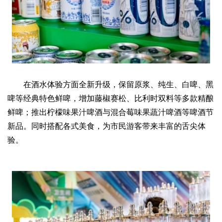
2017
2016
2015
2018
2019
关于我们
杂志简介
杂志编委会
组织机构
联系我们
智慧中国动态
智慧城市
全景中国
智慧旅游
智慧教育
智慧医疗
智慧交通
在酒水体验方面全新升级，保留原浆、纯生、白啤、黑
智慧环保
智慧会客厅
县域经济
城乡建设
乡村振兴
啤等经典特色鲜啤，增加藤椒赛松、比利时双料等多款精酿
鲜啤；推出柠檬味果汁啤酒与混合莓味果蔬汁啤酒等啤酒节
康养
新品。同时搭配各式美食，为市民游客带来丰富的舌尖体
工作动态
康养思语
明星老人
项目介绍
县域经济
验。
成果展示
政策发布
视频播报
工程案例
康养智库
合作伙伴