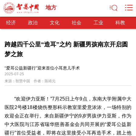
地方
经济
政治
文化
社会
工业
科教
跨越四千公里“造耳”之约 新疆男孩南京开启圆
梦之旅
经济
经济观察
产业纵横
区域经济
新锐视点
发展理念
“爱耳公益新疆行”迎来首位小耳患儿手术
2025-07-25
经济转型
供给侧改革
来源：
智慧中国
作者：
陈靖元
政治
深化改革
依法治国
司法公正
民主政治
观察思考
“欢迎伊力亚斯！”7月25日上午9点，东南大学附属中大
网文推荐
医院2号楼18楼烧伤整形科示教室里爱意浓浓，一场特别的
欢迎会正在举行。来自新疆伊宁的9岁男孩伊力亚斯，作为
文化
中大医院与江苏省瑞华慈善基金会共同开展的“爱耳公益新
中华文化
核心价值
文化产业
文化事业
艺术百家
疆行”首位受益者，即将在这里接受小耳再造手术，踏上他