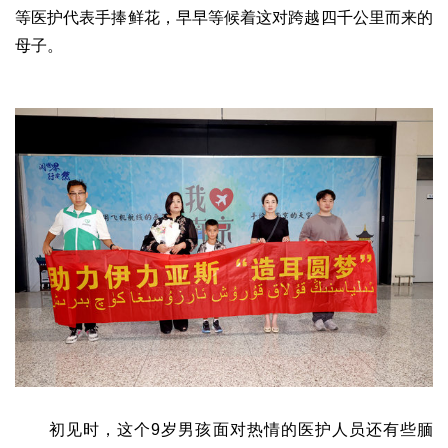
等医护代表手捧鲜花，早早等候着这对跨越四千公里而来的
2017
2016
2015
2018
2019
母子。
关于我们
杂志简介
杂志编委会
组织机构
联系我们
智慧中国动态
智慧城市
全景中国
智慧旅游
智慧教育
智慧医疗
智慧交通
智慧环保
智慧会客厅
县域经济
城乡建设
乡村振兴
康养
工作动态
康养思语
明星老人
项目介绍
县域经济
成果展示
政策发布
视频播报
工程案例
康养智库
合作伙伴
初见时，这个9岁男孩面对热情的医护人员还有些腼