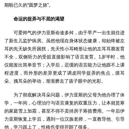
文化观察
智海钩沉
期盼已久的“圆梦之旅”。
社会
命运的捉弄与不屈的渴望
社会治理
社会保障
城乡发展
民生建设
可爱帅气的伊力亚斯命途多舛，由于早产一出生就住进
工业
了新生儿监护病房。虽然他现在身体状态健康，却始终被左
装备制造
智能制造
制造2025
大国工匠
耳的先天缺失所困扰，先天性小耳畸形让他的左耳耳廓发育
科教
不全，双侧听力的受损直接影响了语言发育。1岁半时，他
科技观察
创新前沿
智慧教育
职业教育
仅能发出简单音节；入学后，迟缓的语言能力让他跟不上课
程进度，而外形的差异更成了调皮同学捉弄的焦点，摸耳
三农
朵、拽耳朵的举动，渐渐磨去了孩子眼中的光彩。
智慧农业
智慧乡村
基层之声
国防
为了彻底解决耳朵问题，伊力亚斯的父母为他办理了休
学，一年间，心理治疗与语言康复的双重压力，让本就贫寒
国防建设
军民融合
兵器装备
军营风采
的家庭雪上加霜，甚至不得不卖掉房子筹措费用。一年后伊
国际
力亚斯恢复上学后，遇到一位汉族老师，一直教导他、引导
中国与世界
国际视点
国际合作
他山之石
他，学习跟上了，性格也变得开朗了很多。