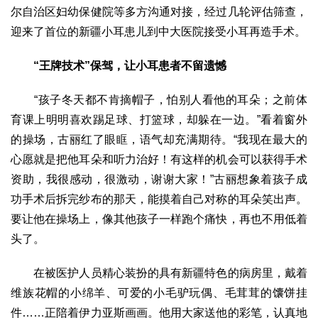
尔自治区妇幼保健院等多方沟通对接，经过几轮评估筛查，
迎来了首位的新疆小耳患儿到中大医院接受小耳再造手术。
“王牌技术”保驾，
让
小耳患者
不留遗憾
“孩子冬天都不肯摘帽子，怕别人看他的耳朵；之前体
育课上明明喜欢踢足球、打篮球，却躲在一边。”看着窗外
的操场，古丽红了眼眶，语气却充满期待。“我现在最大的
心愿就是把他耳朵和听力治好！有这样的机会可以获得手术
资助，我很感动，很激动，谢谢大家！”古丽想象着孩子成
功手术后拆完纱布的那天，能摸着自己对称的耳朵笑出声。
要让他在操场上，像其他孩子一样跑个痛快，再也不用低着
头了。
在被医护人员精心装扮的具有新疆特色的病房里，戴着
维族花帽的小绵羊、可爱的小毛驴玩偶、毛茸茸的馕饼挂
件……正陪着伊力亚斯画画。他用大家送他的彩笔，认真地