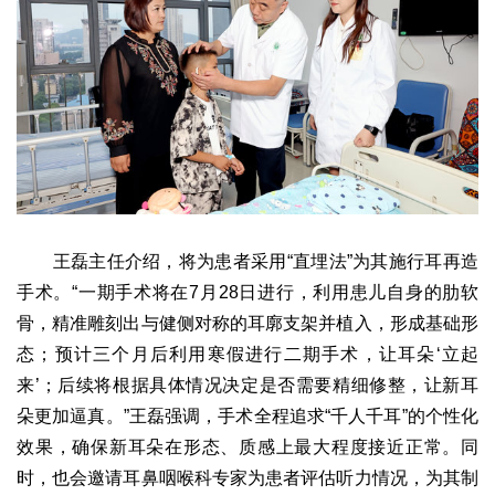
王磊主任介绍，将为患者采用“直埋法”为其施行耳再造
手术。“一期手术将在7月28日进行，利用患儿自身的肋软
骨，精准雕刻出与健侧对称的耳廓支架并植入，形成基础形
态；预计三个月后利用寒假进行二期手术，让耳朵‘立起
来’；后续将根据具体情况决定是否需要精细修整，让新耳
朵更加逼真。”王磊强调，手术全程追求“千人千耳”的个性化
效果，确保新耳朵在形态、质感上最大程度接近正常。同
时，也会邀请耳鼻咽喉科专家为患者评估听力情况，为其制