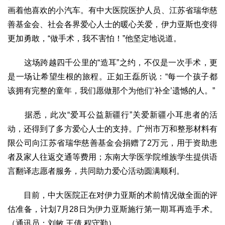
画着他喜欢的小汽车。有中大医院医护人员、江苏省瑞华慈
善基金会、社会各界爱心人士的暖心关爱，伊力亚斯也变得
更加勇敢，“做手术，我不害怕！”他坚定地说道。
这场跨越四千公里的“造耳”之约，不仅是一次手术，更
是一场让希望生根的旅程。正如王磊所说：“每一个孩子都
该拥有完整的童年，我们愿做那个为他们‘补全’遗憾的人。”
据悉，此次“爱耳公益新疆行”关爱新疆小耳患者的活
动，还得到了多方爱心人士的支持。广州市万和整形材料有
限公司向江苏省瑞华慈善基金会捐赠了2万元，用于资助患
者及家人往返交通等费用；东南大学医学院维族学生提供语
言翻译志愿者服务，共同助力爱心活动圆满顺利。
目前，中大医院正在对伊力亚斯的术前情况做全面的评
估准备，计划7月28日为伊力亚斯施行第一期耳再造手术。
（通讯员：刘敏 王倩 程守勤）