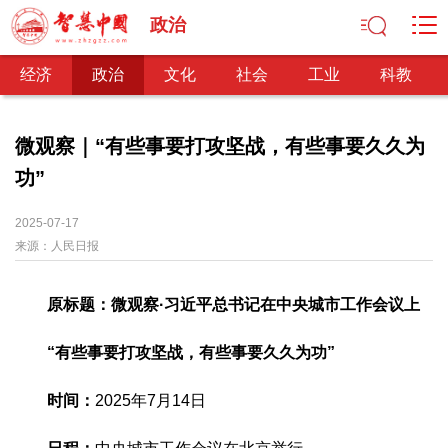
政治
经济
政治
文化
社会
工业
科教
微观察｜“有些事要打攻坚战，有些事要久久为
功”
经济
经济观察
产业纵横
区域经济
新锐视点
发展理念
2025-07-17
来源：
经济转型
人民日报
供给侧改革
政治
原标题：微观察·习近平总书记在中央城市工作会议上
深化改革
依法治国
司法公正
民主政治
观察思考
网文推荐
“有些事要打攻坚战，有些事要久久为功”
文化
时间：
2025年7月14日
中华文化
核心价值
文化产业
文化事业
艺术百家