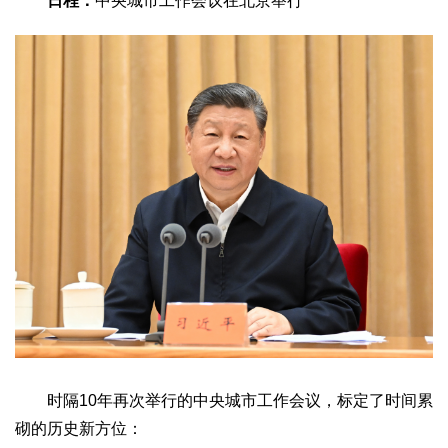
日程：
中央城市工作会议在北京举行
文化观察
智海钩沉
社会
社会治理
社会保障
城乡发展
民生建设
工业
装备制造
智能制造
制造2025
大国工匠
科教
科技观察
创新前沿
智慧教育
职业教育
三农
智慧农业
智慧乡村
基层之声
国防
国防建设
军民融合
兵器装备
军营风采
国际
时隔10年再次举行的中央城市工作会议，标定了时间累
砌的历史新方位：
中国与世界
国际视点
国际合作
他山之石