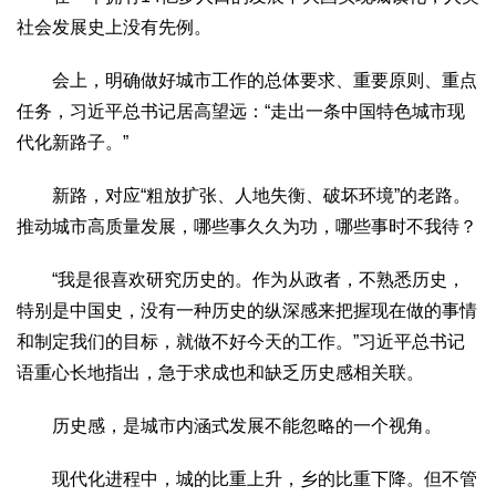
2017
2016
2015
2018
2019
社会发展史上没有先例。
关于我们
会上，明确做好城市工作的总体要求、重要原则、重点
杂志简介
杂志编委会
组织机构
联系我们
智慧中国动态
任务，习近平总书记居高望远：“走出一条中国特色城市现
代化新路子。”
智慧城市
全景中国
智慧旅游
智慧教育
智慧医疗
智慧交通
新路，对应“粗放扩张、人地失衡、破坏环境”的老路。
智慧环保
智慧会客厅
县域经济
城乡建设
乡村振兴
推动城市高质量发展，哪些事久久为功，哪些事时不我待？
康养
“我是很喜欢研究历史的。作为从政者，不熟悉历史，
工作动态
康养思语
明星老人
项目介绍
县域经济
特别是中国史，没有一种历史的纵深感来把握现在做的事情
成果展示
政策发布
视频播报
工程案例
康养智库
和制定我们的目标，就做不好今天的工作。”习近平总书记
合作伙伴
语重心长地指出，急于求成也和缺乏历史感相关联。
历史感，是城市内涵式发展不能忽略的一个视角。
现代化进程中，城的比重上升，乡的比重下降。但不管