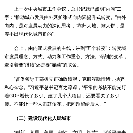
上一次中央城市工作会议，总书记就已点明“内涵”二
字：“推动城市发展由外延扩张式向内涵提升式转变。”由外
向内，是对发展动力的深刻思考，“靠归大堆、摊大饼，是
养不出现代化城市群的”。
会上，由内涵式发展的主线，讲到“五个转变”：转变城
市发展理念、方式、动力和工作重心、方法。深刻的变革，
牵引着要“潜绩”还是要“显绩”的取舍。
“督促领导干部树立正确政绩观，克服浮躁情绪，抛弃
私心杂念。”习近平总书记言之谆谆，“平常的考核不能光盯
着GDP增长了多少、建了几个大项目，还要看欠了多少
债。不能让一些人击鼓传花，把问题留给后人。”
（二）建设现代化人民城市
“创新、宜居、美丽、韧性、文明、智慧”，习近平总书