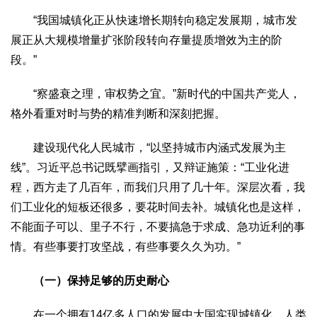
生态
“我国城镇化正从快速增长期转向稳定发展期，城市发
生态文明
能源资源
环境保护
地方生态
休闲旅游
展正从大规模增量扩张阶段转向存量提质增效为主的阶
段。”
视频
访谈
动态
“察盛衰之理，审权势之宜。”新时代的中国共产党人，
格外看重对时与势的精准判断和深刻把握。
地方
京
津
冀
晋
蒙
辽
吉
黑
沪
苏
浙
皖
闽
建设现代化人民城市，“以坚持城市内涵式发展为主
赣
鲁
豫
鄂
湘
粤
桂
琼
渝
川
黔
滇
藏
线”。习近平总书记既擘画指引，又辩证施策：“工业化进
陕
甘
青
宁
新
港
澳
台
程，西方走了几百年，而我们只用了几十年。深层次看，我
们工业化的短板还很多，要花时间去补。城镇化也是这样，
智库
不能面子可以、里子不行，不要搞急于求成、急功近利的事
智库建设
智库专家
智库战略
智库之声
情。有些事要打攻坚战，有些事要久久为功。”
信息
（一）保持足够的历史耐心
地方动态
地方强音
在线期刊
在一个拥有14亿多人口的发展中大国实现城镇化，人类