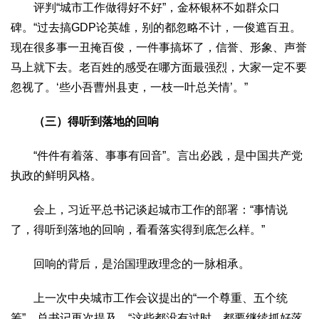
评判“城市工作做得好不好”，金杯银杯不如群众口
碑。“过去搞GDP论英雄，别的都忽略不计，一俊遮百丑。
现在很多事一丑掩百俊，一件事搞坏了，信誉、形象、声誉
马上就下去。老百姓的感受在哪方面最强烈，大家一定不要
忽视了。‘些小吾曹州县吏，一枝一叶总关情’。”
（三）得听到落地的回响
“件件有着落、事事有回音”。言出必践，是中国共产党
执政的鲜明风格。
会上，习近平总书记谈起城市工作的部署：“事情说
了，得听到落地的回响，看看落实得到底怎么样。”
回响的背后，是治国理政理念的一脉相承。
上一次中央城市工作会议提出的“一个尊重、五个统
筹”，总书记再次提及，“这些都没有过时，都要继续抓好落