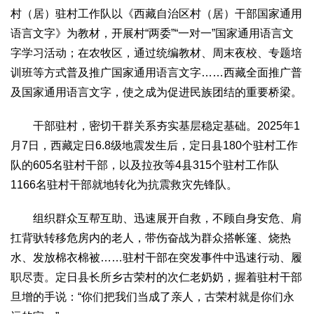
村（居）驻村工作队以《西藏自治区村（居）干部国家通用
语言文字》为教材，开展村“两委”“一对一”国家通用语言文
字学习活动；在农牧区，通过统编教材、周末夜校、专题培
训班等方式普及推广国家通用语言文字……西藏全面推广普
及国家通用语言文字，使之成为促进民族团结的重要桥梁。
干部驻村，密切干群关系夯实基层稳定基础。2025年1
月7日，西藏定日6.8级地震发生后，定日县180个驻村工作
队的605名驻村干部，以及拉孜等4县315个驻村工作队
1166名驻村干部就地转化为抗震救灾先锋队。
组织群众互帮互助、迅速展开自救，不顾自身安危、肩
扛背驮转移危房内的老人，带伤奋战为群众搭帐篷、烧热
水、发放棉衣棉被……驻村干部在突发事件中迅速行动、履
职尽责。定日县长所乡古荣村的次仁老奶奶，握着驻村干部
旦增的手说：“你们把我们当成了亲人，古荣村就是你们永