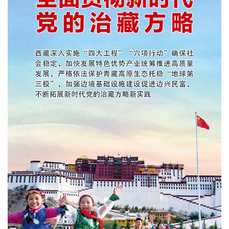
文化观察
智海钩沉
社会
社会治理
社会保障
城乡发展
民生建设
工业
装备制造
智能制造
制造2025
大国工匠
科教
科技观察
创新前沿
智慧教育
职业教育
三农
智慧农业
智慧乡村
基层之声
国防
国防建设
军民融合
兵器装备
军营风采
国际
中国与世界
国际视点
国际合作
他山之石