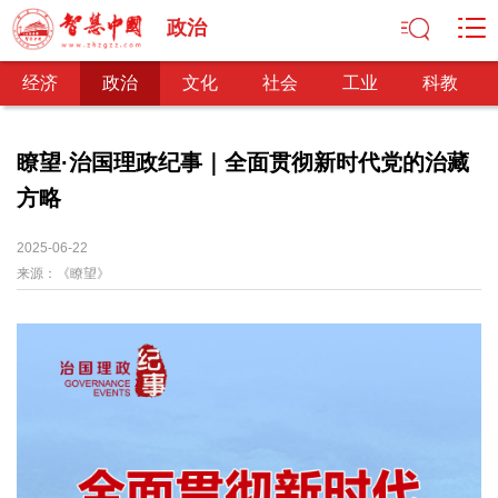
政治
经济
政治
文化
社会
工业
科教
瞭望·治国理政纪事｜全面贯彻新时代党的治藏
方略
经济
经济观察
产业纵横
区域经济
新锐视点
发展理念
2025-06-22
来源：
经济转型
《瞭望》
供给侧改革
政治
深化改革
依法治国
司法公正
民主政治
观察思考
网文推荐
文化
中华文化
核心价值
文化产业
文化事业
艺术百家