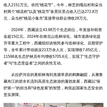
收入2151万元。依托“桃花节”，今年，林芝的嘎拉村和朵当
村两个“桃花村”以及“桃花节”各景区景点收入已达272.8万
元，朵当村“桃花小集市”直接带动群众增收28万元。
2024年，西藏设立43.98万个生态岗位，年发放补助资
金超15亿元。2024年在南北山造林绿化、城市道路绿化提
升等重大工程中，西藏组织农牧民参与造林绿化、后期管护
等，全年累计带动就业213万余人次，实现增收7.65亿元，
11598名生态护林员年均增收5705.6元，实现了“生态守护
者”与“生态受益者”之间的良性互动。
从拉萨河谷的葱郁林海到羌塘草原的鹤舞翩跹，从雅鲁
藏布江的碧水长流到高原生态旅游的蓬勃发展，西藏以“保
护第一”的担当和“绿色发展”的智慧，构筑起国家生态安全的
坚实屏障。