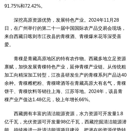
91.75%和72.42%。
深挖高原资源优势，发展特色产业。2024年11月28
日，在广州举行的第二十一届中国国际农产品交易会现场，
来自西藏日喀则市江孜县的青稞酒、青稞爆米花等深受喜
爱。
青稞是青藏高原地区的特有农作物。西藏多地立足资源
禀赋，加快发展青稞特色产业，延伸青稞产业链。从传统粗
加工向精深加工转型，江孜县研发生产的青稞系列产品达40
余种。青稞糌粑粉、青稞啤酒等在青藏高原大有名气，青稞
饼干、青稞饮料等销往上海、江苏等地。2024年，该县青
稞产业产值达1.48亿元，较上年增长66%。
西藏拥有丰富的清洁能源资源，水力资源可开发量1.8
亿千瓦，光伏资源可开发量98亿千瓦，西藏挖掘清洁能源潜
能，持续推进一批清洁能源项目建设，把潜在的资源优势转