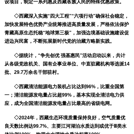
设项目，制定一系列惠及西藏各族人民的特殊优惠政策。
2017
2016
2015
2018
2019
◇
西藏深入实施“四大工程”“六项行动”确保社会稳定，
关于我们
加快发展特色优势产业统筹推进高质量发展，严格依法保护
杂志简介
杂志编委会
组织机构
联系我们
智慧中国动态
青藏高原生态托稳“地球第三极”，加强边境基础设施建设促
智慧城市
进边兴民富，不断拓展新时代党的治藏方略新实践。
全景中国
智慧旅游
智慧教育
智慧医疗
智慧交通
◇
据统计，“争先创优 强基惠民”活动启动以来，共计
智慧环保
智慧会客厅
县域经济
城乡建设
乡村振兴
从各级党政机关、国有企事业单位、中直驻藏机构等选派14
康养
批、29.7万余名干部驻村。
工作动态
康养思语
明星老人
项目介绍
县域经济
◇
西藏清洁能源电力装机占比达到96%，比重全国第
成果展示
政策发布
视频播报
工程案例
康养智库
一；清洁能源发电量占比超99%，基本实现全清洁电力供
合作伙伴
应，成为全国清洁能源发电量占比最高的省级电网。
◇
2024年，西藏生态环境质量保持良好，空气质量优
良天数比例达99.7%、主要江河湖泊水质达到或优于Ⅲ类水