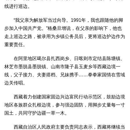
线进行巡边。
“我父亲为解放军当过向导。1991年，我也跟随他的脚
步加入中国共产党。”格桑旦增说，在父亲的影响下，他也
走上巡边之路，被录用为乡镇公务员后，更将巡边护边作为
重要责任。
在阿里地区噶尔县扎西岗乡、日喀则市定结县陈塘镇、
林芝市墨脱县墨脱镇、山南市隆子县玉麦乡等西藏边境一
线，父子接力、夫妻搭档、兄妹携手……拳拳家国情在雪域
边关传唱。
西藏着力创建国家固边兴边富民行动示范区，鼓励边境
地区各族群众扎根边境，参与强边固防，用脚步丈量每一寸
国土，共同守护边疆一草一木。
西藏自治区人民政府主要负责同志表示，西藏将继续当