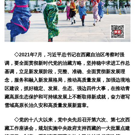
生态
生态文明
能源资源
环境保护
地方生态
休闲旅游
视频
访谈
动态
地方
◇2021年7月，习近平总书记在西藏自治区考察时强
京
津
冀
晋
蒙
辽
吉
黑
沪
苏
浙
皖
闽
调，要全面贯彻新时代党的治藏方略，坚持稳中求进工作总
赣
鲁
豫
鄂
湘
粤
桂
琼
渝
川
黔
滇
藏
基调，立足新发展阶段，完整、准确、全面贯彻新发展理
陕
甘
青
宁
新
港
澳
台
念，服务和融入新发展格局，推动高质量发展，加强边境地
区建设，抓好稳定、发展、生态、强边四件大事，在推动青
智库
藏高原生态保护和可持续发展上不断取得新成就，奋力谱写
智库建设
智库专家
智库战略
智库之声
雪域高原长治久安和高质量发展新篇章。
信息
◇
党的十八大以来，党中央先后召开第六次、第七次西
地方动态
地方强音
藏工作座谈会，规划实施中央政府支持西藏的一大批重点建
在线期刊