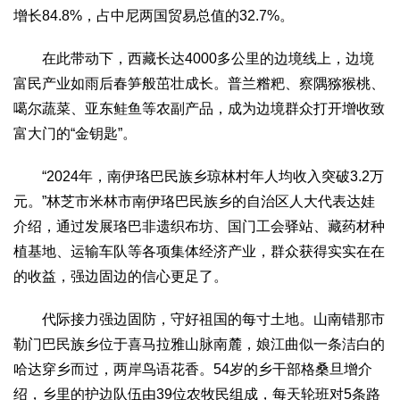
增长84.8%，占中尼两国贸易总值的32.7%。
在此带动下，西藏长达4000多公里的边境线上，边境
富民产业如雨后春笋般茁壮成长。普兰糌粑、察隅猕猴桃、
噶尔蔬菜、亚东鲑鱼等农副产品，成为边境群众打开增收致
富大门的“金钥匙”。
“2024年，南伊珞巴民族乡琼林村年人均收入突破3.2万
元。”林芝市米林市南伊珞巴民族乡的自治区人大代表达娃
介绍，通过发展珞巴非遗织布坊、国门工会驿站、藏药材种
植基地、运输车队等各项集体经济产业，群众获得实实在在
的收益，强边固边的信心更足了。
代际接力强边固防，守好祖国的每寸土地。山南错那市
勒门巴民族乡位于喜马拉雅山脉南麓，娘江曲似一条洁白的
哈达穿乡而过，两岸鸟语花香。54岁的乡干部格桑旦增介
绍，乡里的护边队伍由39位农牧民组成，每天轮班对5条路