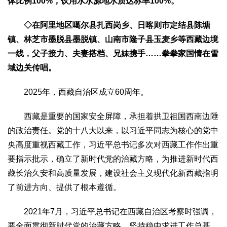
体比例100%，饮用水水源地水质达标率100%。
◇
在阿里地区噶尔县扎西岗乡、日喀则市定结县陈塘
镇、林芝市墨脱县墨脱镇、山南市隆子县玉麦乡等西藏边境
一线，父子接力、夫妻搭档、兄妹携手……拳拳家国情在雪
域边关传唱。
2025年，西藏自治区成立60周年。
西藏是重要的国家安全屏障，承担着拱卫祖国西南边陲
的政治责任。党的十八大以来，以习近平同志为核心的党中
央高度重视西藏工作，习近平总书记多次对西藏工作作出重
要指示批示，确立了新时代党的治藏方略，为推进新时代西
藏长治久安和高质量发展，建设社会主义现代化新西藏指明
了前进方向、提供了根本遵循。
2021年7月，习近平总书记在西藏自治区考察时强调，
要全面贯彻新时代党的治藏方略，坚持稳中求进工作总基