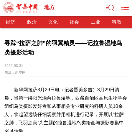
地方
经济
政治
文化
社会
工业
科教
寻踪“拉萨之肺”的羽翼精灵——记拉鲁湿地鸟
类摄影活动
经济
经济观察
产业纵横
区域经济
新锐视点
发展理念
2025-03-31
来源：
经济转型
新华网
供给侧改革
政治
新华网拉萨3月29日电（记者晋美多吉）3月29日清
深化改革
依法治国
司法公正
民主政治
观察思考
晨，当第一缕阳光洒向拉鲁湿地，西藏自治区高原生物学会
网文推荐
组织鸟类摄影爱好者和从事相关专业研究的科研人员10余
人，拿起望远镜仔细观察并用相机进行记录，开展以“拉萨
文化
之肺，飞羽之美”为主题的拉鲁湿地鸟类绘画与摄影赛集中
中华文化
核心价值
文化产业
文化事业
艺术百家
采风活动。