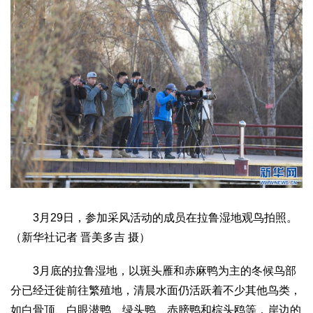
生态
生态文明
能源资源
环境保护
地方生态
休闲旅游
视频
访谈
动态
地方
京
津
冀
晋
蒙
辽
吉
黑
沪
苏
浙
皖
闽
赣
鲁
豫
鄂
湘
粤
桂
琼
渝
川
黔
滇
藏
陕
甘
青
宁
新
港
澳
台
智库
3月29日，参加采风活动的成员在拉鲁湿地观鸟拍照。
智库建设
智库专家
智库战略
智库之声
（新华社记者 晋美多吉 摄）
信息
3月底的拉鲁湿地，以斑头雁和赤麻鸭为主的冬候鸟部
地方动态
地方强音
分已经迁徙前往繁殖地，清晨水面仍活跃着不少其他鸟类，
在线期刊
如白骨顶、白眼潜鸭、绿头鸭、赤膀鸭和棕头鸥等，岸边的