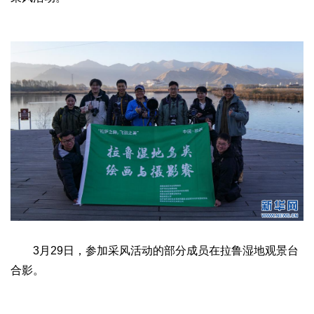
文化观察
智海钩沉
社会
社会治理
社会保障
城乡发展
民生建设
工业
装备制造
智能制造
制造2025
大国工匠
科教
科技观察
创新前沿
智慧教育
职业教育
三农
智慧农业
智慧乡村
基层之声
国防
3月29日，参加采风活动的部分成员在拉鲁湿地观景台
国防建设
军民融合
兵器装备
军营风采
合影。
国际
中国与世界
国际视点
国际合作
他山之石