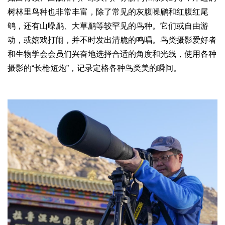
2017
2016
2015
2018
2019
树林里鸟种也非常丰富，除了常见的灰腹噪鹛和红腹红尾
鸲，还有山噪鹛、大草鹛等较罕见的鸟种。它们或自由游
关于我们
动，或嬉戏打闹，并不时发出清脆的鸣唱。鸟类摄影爱好者
杂志简介
杂志编委会
组织机构
联系我们
智慧中国动态
和生物学会会员们兴奋地选择合适的角度和光线，使用各种
智慧城市
摄影的“长枪短炮”，记录定格各种鸟类美的瞬间。
全景中国
智慧旅游
智慧教育
智慧医疗
智慧交通
智慧环保
智慧会客厅
县域经济
城乡建设
乡村振兴
康养
工作动态
康养思语
明星老人
项目介绍
县域经济
成果展示
政策发布
视频播报
工程案例
康养智库
合作伙伴