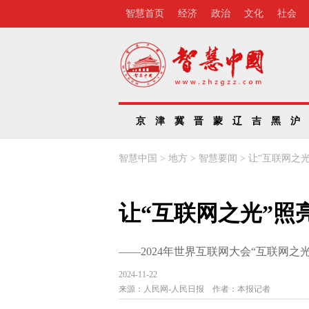
智慧首页
经济
政治
文化
社会
京
津
冀
晋
蒙
辽
吉
黑
沪
智慧中国
>
地方
>
智慧要闻
>
让“互联网之
让“互联网之光”照
——2024年世界互联网大会“互联网之
2024-11-22
来源：
人民网-人民日报
作者：
本报记者