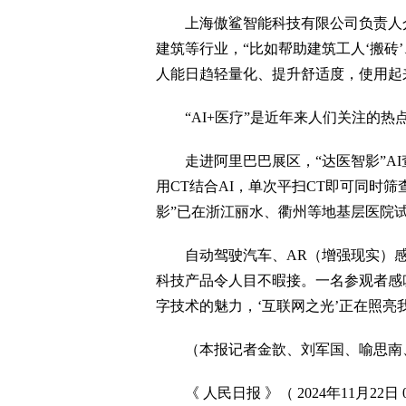
上海傲鲨智能科技有限公司负责人介
建筑等行业，“比如帮助建筑工人‘搬砖
人能日趋轻量化、提升舒适度，使用起
“AI+医疗”是近年来人们关注的热
走进阿里巴巴展区，“达医智影”AI
用CT结合AI，单次平扫CT即可同时
影”已在浙江丽水、衢州等地基层医院
自动驾驶汽车、AR（增强现实）感
科技产品令人目不暇接。一名参观者感
字技术的魅力，‘互联网之光’正在照亮
（本报记者金歆、刘军国、喻思南、
《 人民日报 》（ 2024年11月22日 0