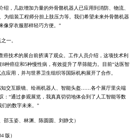
绍，几款增加力量的外骨骼机器人已应用到消防、物流、
’、为组装工程师分担上肢压力等。我们希望未来外骨骼机器
来像穿衣服那样轻巧方便。”
点之一。
查癌技术的展台前挤满了观众。工作人员介绍，这项技术利
筛查8种癌症和5种慢性病，有效提升了早筛能力。目前“达医智
试点应用，并与世界卫生组织等国际机构展开了合作。
知交互眼镜、绘画机器人、智能头盔……各个展厅里尖端
叹：“通过参观展览，我真真切切地体会到了人工智能等数
我们的数字未来。”
邵玉姿、林渊、陈圆圆、刘静文）
4 版）