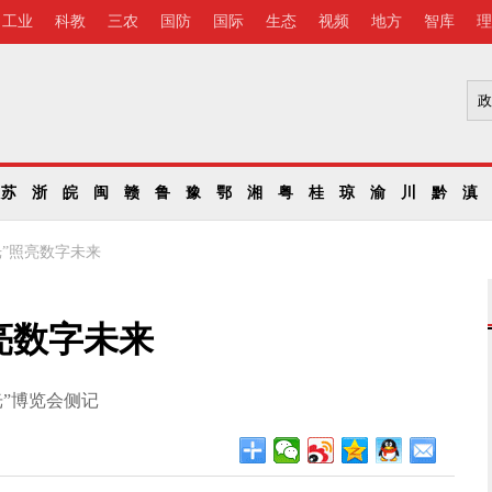
工业
科教
三农
国防
国际
生态
视频
地方
智库
理
苏
浙
皖
闽
赣
鲁
豫
鄂
湘
粤
桂
琼
渝
川
黔
滇
光”照亮数字未来
亮数字未来
光”博览会侧记