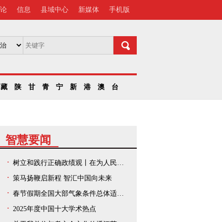
论
信息
县域中心
新媒体
手机版
藏
陕
甘
青
宁
新
港
澳
台
智慧要闻
树立和践行正确政绩观丨在为人民出政绩、以实干出政绩上走在前、作示范——中央和国家机关、人民团体扎实开展树立和践行正确政绩观学习教育
策马扬鞭启新程 智汇中国向未来
春节假期全国大部气象条件总体适宜出游
2025年度中国十大学术热点