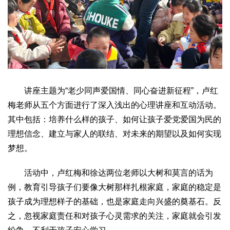
生态
生态文明
能源资源
环境保护
地方生态
休闲旅游
视频
访谈
动态
地方
讲座主题为“老少同声爱国情、同心奋进新征程”，卢红
京
津
冀
晋
蒙
辽
吉
黑
沪
苏
浙
皖
闽
梅老师从五个方面进行了深入浅出的心理讲座和互动活动。
赣
鲁
豫
鄂
湘
粤
桂
琼
渝
川
黔
滇
藏
其中包括：培养什么样的孩子、如何让孩子爱党爱国为民的
陕
甘
青
宁
新
港
澳
台
理想信念、建立与家人的联结、对未来的期望以及如何实现
梦想。
智库
智库建设
智库专家
智库战略
智库之声
活动中，卢红梅和徐达两位老师以大树和莫言的话为
例，教育引导孩子们要像大树那样扎根家庭，家庭的稳定是
信息
孩子成为理想样子的基础，也是家庭走向兴盛的奠基石。反
地方动态
地方强音
之，忽视家庭责任和对孩子心灵需求的关注，家庭就会引发
在线期刊