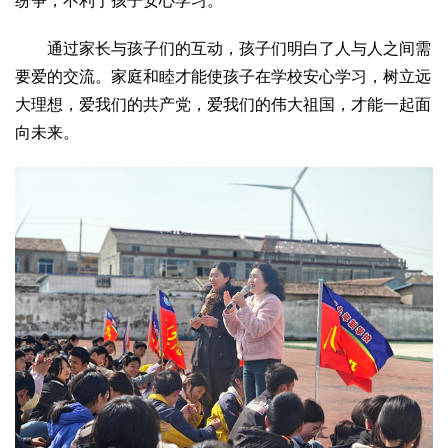
纷争，不利于孩子安心学习。
2017
2016
2015
2018
2019
通过家长与孩子们的互动，孩子们明白了人与人之间需
关于我们
要爱的交流。家庭和睦才能使孩子在学校安心学习，树立远
杂志简介
杂志编委会
组织机构
联系我们
智慧中国动态
大理想，爱我们的共产党，爱我们的伟大祖国，才能一起面
向未来。
智慧城市
全景中国
智慧旅游
智慧教育
智慧医疗
智慧交通
智慧环保
智慧会客厅
县域经济
城乡建设
乡村振兴
康养
工作动态
康养思语
明星老人
项目介绍
县域经济
成果展示
政策发布
视频播报
工程案例
康养智库
合作伙伴