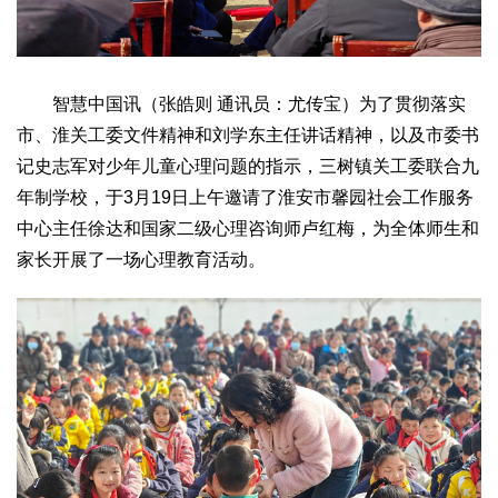
文化观察
智海钩沉
社会
社会治理
社会保障
城乡发展
民生建设
智慧中国讯（张皓则 通讯员：尤传宝）为了贯彻落实
工业
市、淮关工委文件精神和刘学东主任讲话精神，以及市委书
装备制造
智能制造
制造2025
大国工匠
记史志军对少年儿童心理问题的指示，三树镇关工委联合九
年制学校，于3月19日上午邀请了淮安市馨园社会工作服务
科教
中心主任徐达和国家二级心理咨询师卢红梅，为全体师生和
科技观察
创新前沿
智慧教育
职业教育
家长开展了一场心理教育活动。
三农
智慧农业
智慧乡村
基层之声
国防
国防建设
军民融合
兵器装备
军营风采
国际
中国与世界
国际视点
国际合作
他山之石