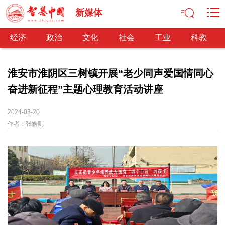
新媒体
经济
政治
文化
社会
工业
科教
淮安市淮阴区三树镇开展“老少同声爱国情同心
奋进新征程”主题心理教育活动讲座
经济
经济观察
产业纵横
区域经济
新锐视点
发展理念
2024-03-20
作者：
经济转型
张皓则
供给侧改革
政治
深化改革
依法治国
司法公正
民主政治
观察思考
网文推荐
文化
中华文化
核心价值
文化产业
文化事业
艺术百家